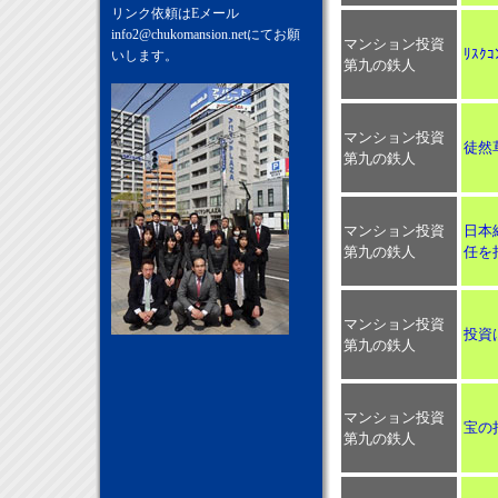
リンク依頼はEメール
info2@chukomansion.net
にてお願
マンション投資
ﾘｽｸ
いします。
第九の鉄人
マンション投資
徒然
第九の鉄人
マンション投資
日本
第九の鉄人
任を
マンション投資
投資
第九の鉄人
マンション投資
宝の
第九の鉄人