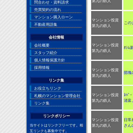
第九の鉄人
問合わせ・資料請求
売買契約の流れ
マンション購入ローン
マンション投資
この
不動産用語集
第九の鉄人
会社情報
マンション投資
会社概要
ｵｼ
第九の鉄人
スタッフ紹介
個人情報保護方針
採用情報
マンション投資
団塊
第九の鉄人
リンク集
お役立ちリンク
マンション投資
ﾈﾊﾞ
札幌のマンション管理会社
第九の鉄人
清富
リンク集
リンクポリシー
マンション投資
日常
第九の鉄人
さん
当サイトはリンクフリーです。相
互リンクも募集中です。