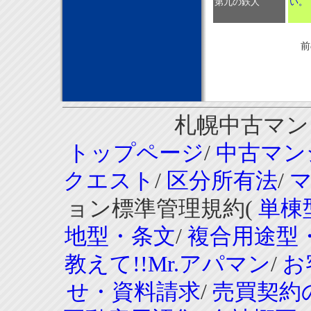
第九の鉄人
い。
前
札幌中古マンシ
トップページ
/
中古マン
クエスト
/
区分所有法
/
ョン標準管理規約(
単棟
地型・条文
/
複合用途型
教えて!!Mr.アパマン
/
お
せ・資料請求
/
売買契約