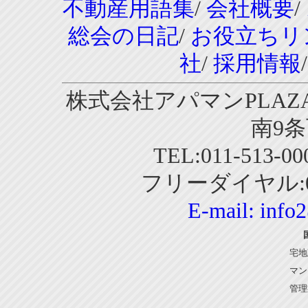
不動産用語集
/
会社概要
/
総会の日記
/
お役立ちリ
社
/
採用情報
株式会社アパマンPLAZA
南9条
TEL:011-513-0
フリーダイヤル:01
E-mail:
info
宅地
マン
管理