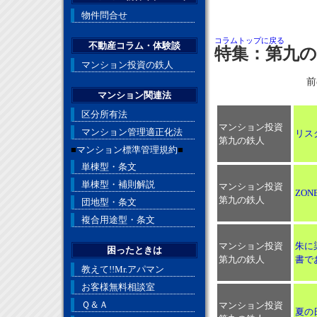
物件問合せ
コラムトップに戻る
不動産コラム・体験談
特集：第九の
マンション投資の鉄人
前
マンション関連法
区分所有法
マンション投資
マンション管理適正化法
リス
第九の鉄人
■
マンション標準管理規約
■
単棟型・条文
単棟型・補則解説
マンション投資
ZO
第九の鉄人
団地型・条文
複合用途型・条文
マンション投資
朱に
困ったときは
第九の鉄人
書で
教えて!!Mr.アパマン
お客様無料相談室
Ｑ＆Ａ
マンション投資
夏の