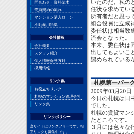
いたのだ。私の
問合わせ・資料請求
任状を求めてい
売買契約の流れ
所有者だと思っ
マンション購入ローン
組合役員に立候
不動産用語集
委任状は相当数
流会となった。
会社情報
本来、委任状は
会社概要
出してもよいこ
スタッフ紹介
認められている
個人情報保護方針
採用情報
リンク集
札幌第一パー
お役立ちリンク
2009年03月20日
札幌のマンション管理会社
今日の札幌は日
リンク集
でした。
札幌の賃貸マン
リンクポリシー
たところです。
３月には色々な
当サイトはリンクフリーです。相
互リンクも募集中です。