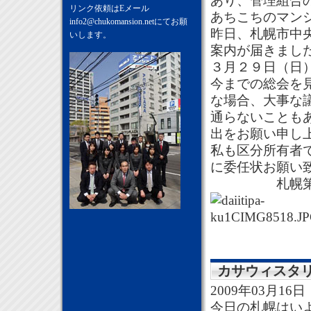
あり、管理組合
リンク依頼はEメール
あちこちのマン
info2@chukomansion.net
にてお願
昨日、札幌市中
いします。
案内が届きまし
３月２９日（日
今までの総会を
な場合、大事な
通らないことも
出をお願い申し
私も区分所有者
に委任状お願い
札幌第一パ
カサウィスタ
2009年03月16日
今日の札幌はい