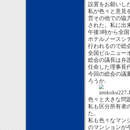
設置をお願いし
私が色々と意見
営その他での協
された。私に出
午後3時から全
ホテルノースシ
行われるので総
全国ビルニュー
総会の議長は弁
任命した理事長
今回の総会の議
ろうか.
色々と大きな問
私も区分所有者
た。
私も色々なマン
のマンションが