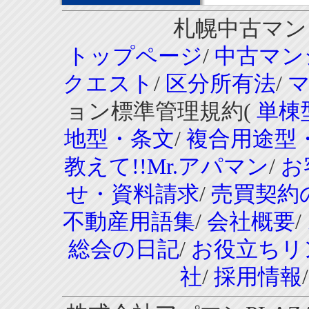
札幌中古マンシ
トップページ
/
中古マン
クエスト
/
区分所有法
/
ョン標準管理規約(
単棟
地型・条文
/
複合用途型
教えて!!Mr.アパマン
/
お
せ・資料請求
/
売買契約
不動産用語集
/
会社概要
/
総会の日記
/
お役立ちリ
社
/
採用情報