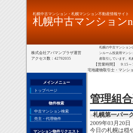
札幌中古マンション・札幌マンション不動産情報サイト
札幌中古マンションne
札幌の中古マンション
株式会社アパマンプラザ運営
ンルーム投資用マンシ
アクセス数：42792035
産取引しています。札
【営業時間】 9:15～
宅地建物取引士・マンシ
メインメニュー
トップページ
管理組合
物件検索
中古マンション検索
札幌第一パー
売主・代理物件
2009年03月20日
今日の札幌は穏
マンション物件リクエスト