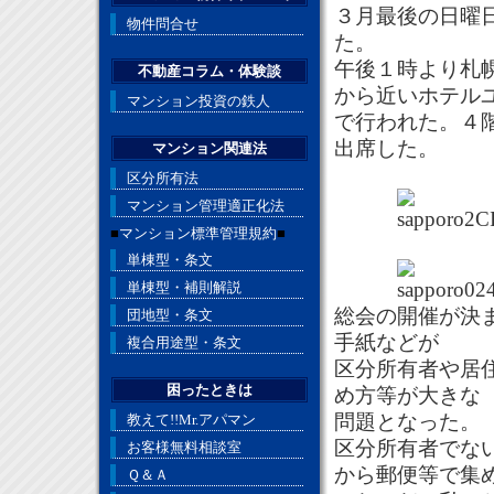
３月最後の日曜
物件問合せ
た。
午後１時より札
不動産コラム・体験談
から近いホテル
マンション投資の鉄人
で行われた。４
出席した。
マンション関連法
札幌第一
区分所有法
マンション管理適正化法
■
マンション標準管理規約
■
単棟型・条文
単棟型・補則解説
総会の開催が決
団地型・条文
手紙などが
複合用途型・条文
区分所有者や居
困ったときは
め方等が大きな
問題となった。
教えて!!Mr.アパマン
区分所有者でな
お客様無料相談室
から郵便等で集
Ｑ＆Ａ