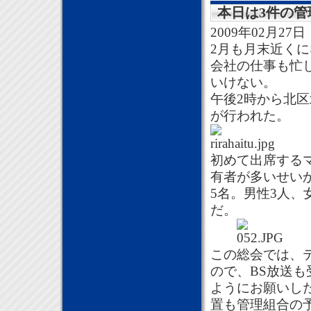
本日は3件の
2009年02月27日
2月も月末近く
会社の仕事も忙
いけない。
午後2時から北
が行われた。
初めて出席する
有者が多いせい
5名。男性3人
だ。
この総会では、
ので、BS放送も
ようにお願いし
置も管理組合の