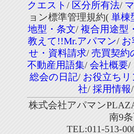
クエスト
/
区分所有法
/
ョン標準管理規約(
単棟
地型・条文
/
複合用途型
教えて!!Mr.アパマン
/
お
せ・資料請求
/
売買契約
不動産用語集
/
会社概要
/
総会の日記
/
お役立ちリ
社
/
採用情報
株式会社アパマンPLAZA
南9条
TEL:011-513-0