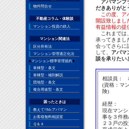
アパマンプ
物件問合せ
だきありがと
この度、ア
不動産コラム・体験談
開設致しまし
マンション投資の鉄人
有益情報の提
これまでは、
マンション関連法
承ってきまし
会ってさらに
区分所有法
して、
アパマ
マンション管理適正化法
談を承りたい
■
マンション標準管理規約
■
単棟型・条文
単棟型・補則解説
相談員： 
団地型・条文
(資格：マ
複合用途型・条文
険)
困ったときは
経歴：
教えて!!Mr.アパマン
現在マンシ
事を３件務
お客様無料相談室
２３戸の投
Ｑ＆Ａ