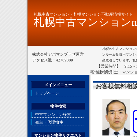
札幌中古マンション・札幌マンション不動産情報サイト
札幌中古マンションne
札幌の中古マンション
株式会社アパマンプラザ運営
ンルーム投資用マンシ
アクセス数：42789389
産取引しています。札
【営業時間】 9:15～
宅地建物取引士・マンシ
メインメニュー
お客様無料相
トップページ
物件検索
中古マンション検索
売主・代理物件
マンション物件リクエスト