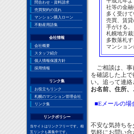
平成元年よ
問合わせ・資料請求
社等の金融
売買契約の流れ
多く受けて
マンション購入ローン
売買、賃貸
不動産用語集
手がける。
札幌地方裁
会社情報
多数落札す
会社概要
マンション
スタッフ紹介
個人情報保護方針
ご相談は、事
採用情報
を確認した上で
リンク集
い。追って連絡
お名前、住所、
お役立ちリンク
札幌のマンション管理会社
■Eメールの場
リンク集
リンクポリシー
不安な気持ちを
当サイトはリンクフリーです。相
気軽にお問い合
互リンクも募集中です。