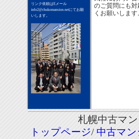
リンク依頼はEメール
のご質問にも対
info2@chukomansion.net
にてお願
くお願いします
いします。
札幌中古マンシ
トップページ
/
中古マン