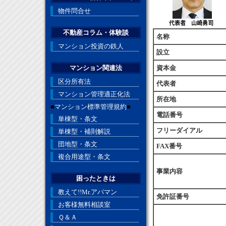
物件問合せ
不動産コラム・体験談
名称
マンション投資の鉄人
設立
マンション関連法
資本金
区分所有法
代表者
マンション管理適正化法
所在地
■
マンション標準管理規約
■
電話番号
単棟型・条文
フリーダイアル
単棟型・補則解説
団地型・条文
FAX番号
複合用途型・条文
事業内容
困ったときは
教えて!!Mr.アパマン
免許証番号
お客様無料相談室
Ｑ＆Ａ