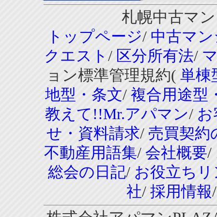
札幌中古マンシ
トップページ
/
中古マン
クエスト
/
区分所有法
/
ョン標準管理規約(
単棟
地型・条文
/
複合用途型
教えて!!Mr.アパマン
/
お
せ・資料請求
/
売買契約
不動産用語集
/
会社概要
/
総会の日記
/
お役立ちリ
社
/
採用情報