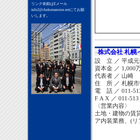
リンク依頼はEメール
info2@chukomansion.net
にてお願
いします。
株式会社 札幌
設 立 ／ 平成元
資本金 ／ 1,000
代表者 ／ 山崎
住 所 ／ 札幌市
電 話 ／ 011-51
F A X ／ 011-51
〈営業内容〉
土地・建物の賃
ア内装業務、(リ