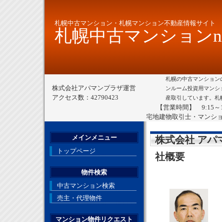
札幌中古マンション・札幌マンション不動産情報サイト
札幌中古マンションne
札幌の中古マンション
株式会社アパマンプラザ運営
ンルーム投資用マンシ
アクセス数：42790423
産取引しています。札
【営業時間】 9:15～
宅地建物取引士・マンシ
メインメニュー
株式会社 アパ
トップページ
社概要
物件検索
中古マンション検索
売主・代理物件
マンション物件リクエスト