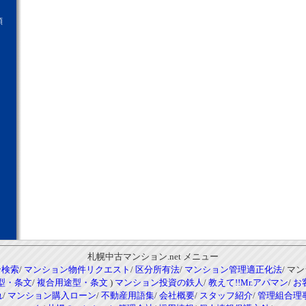
願
札幌中古マンション.net メニュー
ン検索
/
マンション物件リクエスト
/
区分所有法
/
マンション管理適正化法
/ マ
型・条文
/
複合用途型・条文
)
マンション投資の鉄人
/
教えて!!Mr.アパマン
/
お
れ
/
マンション購入ローン
/
不動産用語集
/
会社概要
/
スタッフ紹介
/
管理組合理