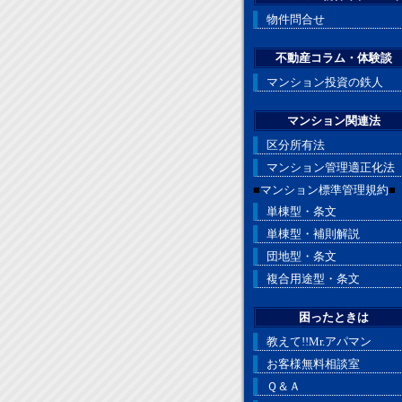
物件問合せ
不動産コラム・体験談
マンション投資の鉄人
マンション関連法
区分所有法
マンション管理適正化法
■
マンション標準管理規約
■
単棟型・条文
単棟型・補則解説
団地型・条文
複合用途型・条文
困ったときは
教えて!!Mr.アパマン
お客様無料相談室
Ｑ＆Ａ