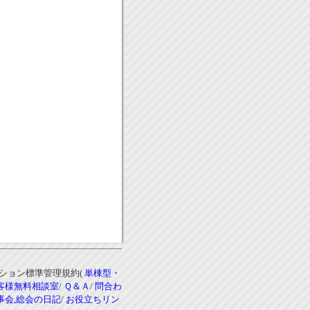
ンション標準管理規約(
単棟型・
客様無料相談室
/
Ｑ＆Ａ
/
問合わ
事会,総会の日記
/
お役立ちリン