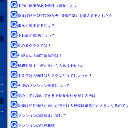
本当に価値がある物件（資産）とは
例えばｶｻｳｨｽﾀﾘｱ200万円（S48年築）を購入するとしたら
末永く運用するには？
不動産の管理について
初心者クラスでは？
札幌近辺の固定資産税は？
税務対策上、何か良いものありませんか
１５年超の物件はリスクはどうでしょうか？
今後のマンション投資について
安心してお願いできる不動産会社を探す方法は
新築は初期価格が高いが中古は大規模修繕負担が大きくなるので
マンションの建替えに関して
マンションの税務相談