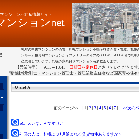
マンション不動産情報サイト
ンションnet
札幌の中古マンションの売買、札幌マンション不動産投資売買・買取、札幌
営
ンルーム投資用マンションからファミリータイプの３LDK、４LDKまで札
産取引しています。札幌の家具付きマンションも多数あります。
【営業時間】 9:15～18:45
日曜日を定休日
とさせていただきます
宅地建物取引士・マンション管理士・管理業務主任者など国家資格保有
Q and A
前のページ<< |
1
|
2
|
3
|
4
|
5
|
6
|
7
|
>>次の
保証人いないんですけど
外国の人は、札幌に３ｶ月泊まれる賃貸物件ありますか？
ト