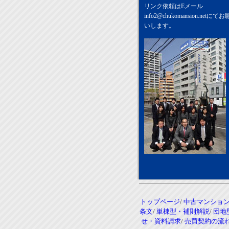
リンク依頼はEメール
info2@chukomansion.net
にてお
いします。
トップページ
/
中古マンショ
条文
/
単棟型・補則解説
/
団地
せ・資料請求
/
売買契約の流