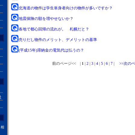
北海道の物件は学生単身者向けの物件が多いですか？
地震保険の額を増やせないか？
各地で都心回帰の流れが。 札幌だと？
売りだし物件のメリット、デメリットの基準
(平成15年)滞納金の電気代は払うの？
前のページ<< |
1
|
2
|
3
|
4
|
5
|
6
|
7
|
>>次の
社
。相