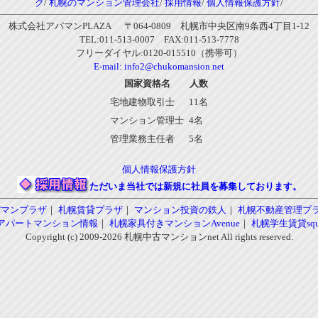
ク
/
札幌のマンション管理会社
/
採用情報
/
個人情報保護方針
/
株式会社アパマンPLAZA 〒064-0809 札幌市中央区南9条西4丁目1-12
TEL:011-513-0007 FAX:011-513-7778
フリーダイヤル:0120-015510（携帯可）
E-mail:
info2@chukomansion.net
国家資格名
人数
宅地建物取引士
11名
マンション管理士
4名
管理業務主任者
5名
個人情報保護方針
ただいま当社では新規に社員を募集しております。
パマンプラザ
｜
札幌賃貸プラザ
｜
マンション投資の鉄人
｜
札幌不動産管理プ
アパートマンション情報
｜
札幌家具付きマンションAvenue
｜
札幌学生賃貸squa
Copyright (c) 2009-2026 札幌中古マンションnet All rights reserved.