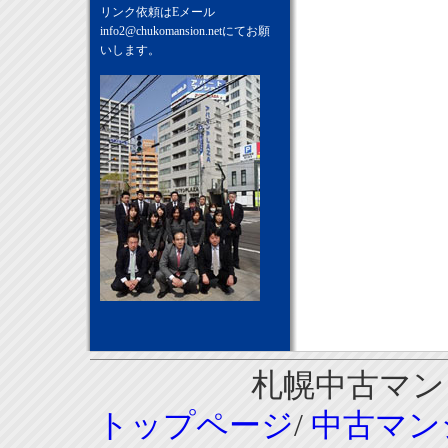
リンク依頼はEメール
info2@chukomansion.net
にてお願
いします。
札幌中古マンシ
トップページ
/
中古マン