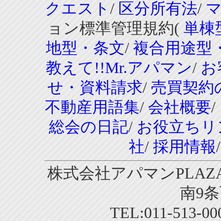
クエスト
/
区分所有法
/
ョン標準管理規約(
単棟
地型・条文
/
複合用途型
教えて!!Mr.アパマン
/
お
せ・資料請求
/
売買契約
不動産用語集
/
会社概要
/
総会の日記
/
お役立ちリ
社
/
採用情報
株式会社アパマンPLAZA
南9条
TEL:011-513-0