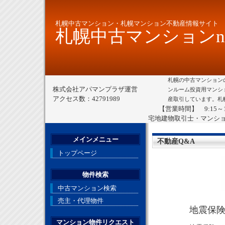
札幌中古マンション・札幌マンション不動産情報サイト
札幌中古マンションne
札幌の中古マンション
株式会社アパマンプラザ運営
ンルーム投資用マンシ
アクセス数：42791989
産取引しています。札
【営業時間】 9:15～
宅地建物取引士・マンシ
メインメニュー
不動産Q&A
トップページ
物件検索
中古マンション検索
売主・代理物件
地震保
マンション物件リクエスト