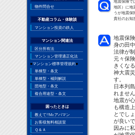
地震保険で
物件問合せ
地区）に地
うが地震保
貴社のお知
不動産コラム・体験談
マンション投資の鉄人
地震保
マンション関連法
身の田
区分所有法
法律が
マンション管理適正化法
元々保
■
マンション標準管理規約
■
きくな
単棟型・条文
神大震
単棟型・補則解説
す。
日本列
団地型・条文
れませ
複合用途型・条文
地震が
困ったときは
も構造
とでし
教えて!!Mr.アパマン
が良い
お客様無料相談室
因みに
Ｑ＆Ａ