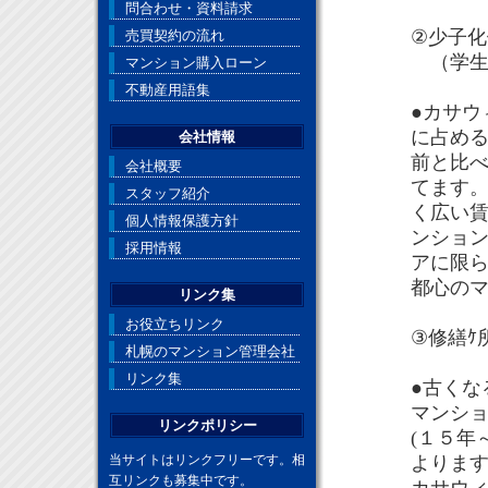
問合わせ・資料請求
②少子
売買契約の流れ
（学生
マンション購入ローン
不動産用語集
●カサウ
に占め
会社情報
前と比
会社概要
てます
スタッフ紹介
く広い
個人情報保護方針
ンショ
採用情報
アに限
都心の
リンク集
お役立ちリンク
③修繕ｹ
札幌のマンション管理会社
リンク集
●古くな
マンショ
リンクポリシー
(１５年
よりま
当サイトはリンクフリーです。相
互リンクも募集中です。