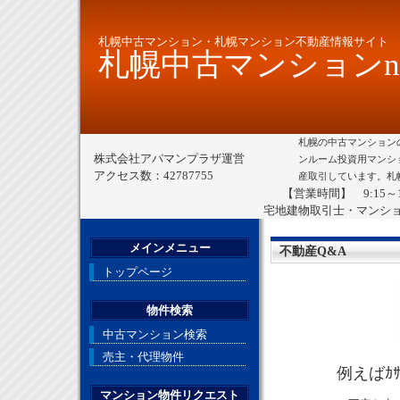
札幌中古マンション・札幌マンション不動産情報サイト
札幌中古マンションne
札幌の中古マンション
株式会社アパマンプラザ運営
ンルーム投資用マンシ
アクセス数：42787755
産取引しています。札
【営業時間】 9:15～
宅地建物取引士・マンシ
メインメニュー
不動産Q&A
トップページ
物件検索
中古マンション検索
売主・代理物件
例えばｶｻ
マンション物件リクエスト