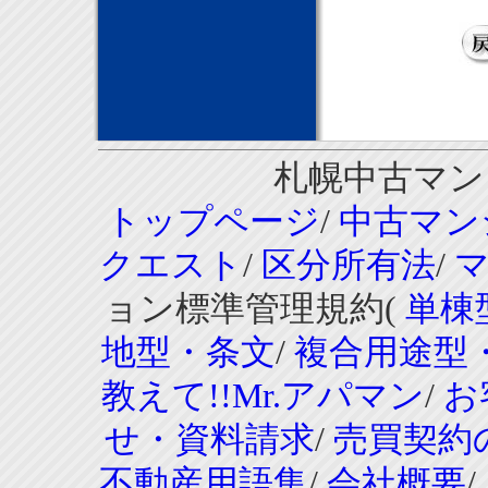
札幌中古マンシ
トップページ
/
中古マン
クエスト
/
区分所有法
/
ョン標準管理規約(
単棟
地型・条文
/
複合用途型
教えて!!Mr.アパマン
/
お
せ・資料請求
/
売買契約
不動産用語集
/
会社概要
/