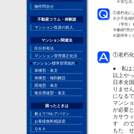
不安な点..
物件問合せ
①老朽化に
②少子化傾
不動産コラム・体験談
（学生）も
マンション投資の鉄人
③修繕ｹ所
④築何年く
マンション関連法
区分所有法
①老朽
マンション管理適正化法
■
マンション標準管理規約
■
● 私は
単棟型・条文
以上や
単棟型・補則解説
日本全
団地型・条文
りませ
複合用途型・条文
になる
マンシ
困ったときは
が必要
教えて!!Mr.アパマン
カサウ
お客様無料相談室
す の
Ｑ＆Ａ
もた 