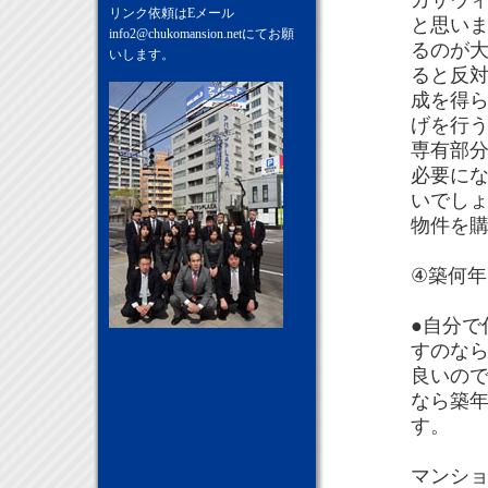
カサウ
リンク依頼はEメール
と思い
info2@chukomansion.net
にてお願
るのが
いします。
ると反
成を得
げを行
専有部
必要に
いでし
物件を
④築何
●自分で
すのな
良いの
なら築
す。
マンシ