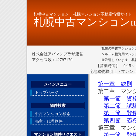
札幌中古マンション・札幌マンション不動産情報サイト
札幌中古マンションne
札幌の中古マンション
株式会社アパマンプラザ運営
ンルーム投資用マンシ
アクセス数：42797179
産取引しています。札
【営業時間】 9:15～
宅地建物取引士・マンシ
第一章 総則
メインメニュー
第二章 マンシ
トップページ
第一節 資
第二節 試
物件検索
第三節 登
中古マンション検索
第四節 義
売主・代理物件
第三章 マンシ
第一節 登
マンション物件リクエスト