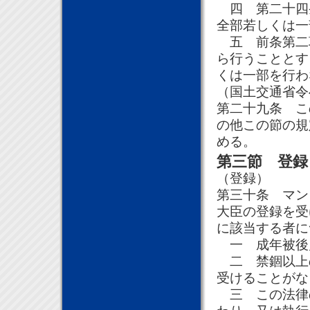
四 第二十四
全部若しくは一
五 前条第二
ら行うこととす
くは一部を行わ
（国土交通省令
第二十九条 こ
の他この節の規
める。
第三節 登録
（登録）
第三十条 マン
大臣の登録を受
に該当する者に
一 成年被後
二 禁錮以上
受けることがな
三 この法律