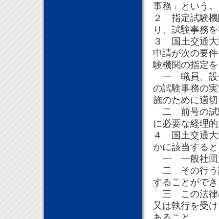
事務」という。
２ 指定試験機
り、試験事務を
３ 国土交通大
申請が次の要件
験機関の指定を
一 職員、設
の試験事務の実
施のために適切
二 前号の試
に必要な経理的
４ 国土交通大
かに該当すると
一 一般社団
二 その行う
することができ
三 この法律
又は執行を受け
あること。