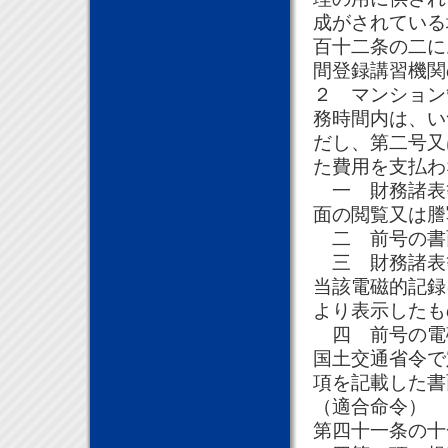
成がされている
百十二条の二に
間登録講習機関
２ マンション
務時間内は、い
だし、第二号又
た費用を支払わ
一 財務諸表
面の閲覧又は謄
二 前号の書
三 財務諸表
当該電磁的記録
より表示したも
四 前号の電
国土交通省令で
項を記載した書
（適合命令）
第四十一条の十