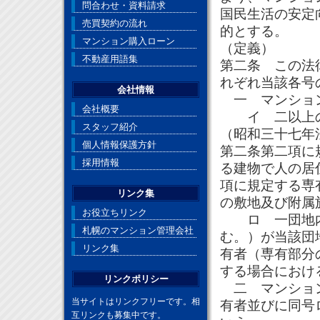
問合わせ・資料請求
国民生活の安定
売買契約の流れ
的とする。
マンション購入ローン
（定義）
不動産用語集
第二条 この法
れぞれ当該各号
会社情報
一 マンション
会社概要
イ 二以上の
スタッフ紹介
（昭和三十七年
個人情報保護方針
第二条第二項に
採用情報
る建物で人の居
項に規定する専
リンク集
の敷地及び附属
お役立ちリンク
ロ 一団地内
札幌のマンション管理会社
む。）が当該団
リンク集
有者（専有部分
する場合におけ
リンクポリシー
二 マンション
当サイトはリンクフリーです。相
有者並びに同号
互リンクも募集中です。