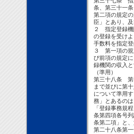
第三十七条 指
条、第三十一条
第二項の規定の
臣」とあり、及
２ 指定登録機
の登録を受けよ
手数料を指定登
３ 第一項の規
び前項の規定に
録機関の収入と
（準用）
第三十八条 第
まで並びに第十
について準用す
務」とあるのは
「登録事務規程
条第四項各号列
条第二項」と、
第二十八条第一