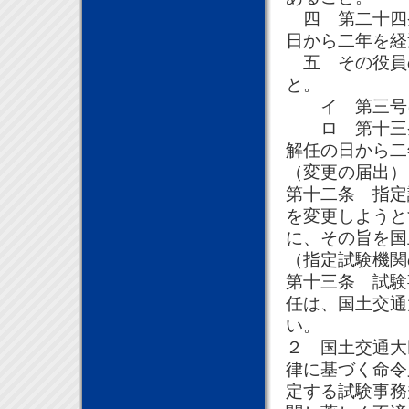
四 第二十四
日から二年を経
五 その役員
と。
イ 第三号に
ロ 第十三条
解任の日から二
（変更の届出）
第十二条 指定
を変更しようと
に、その旨を国
（指定試験機関
第十三条 試験
任は、国土交通
い。
２ 国土交通大
律に基づく命令
定する試験事務