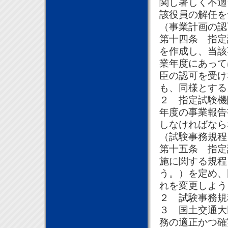
関し著しく不適
該役員の解任を
（事業計画の認
第十四条 指定
を作成し、当該
業年度にあって
臣の認可を受け
も、同様とする
２ 指定試験機
年度の事業報告
しなければなら
（試験事務規程
第十五条 指定
施に関する規程
う。）を定め、
れを変更しよう
２ 試験事務規
３ 国土交通大
務の適正かつ確