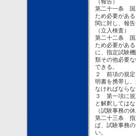
（報告）
第二十一条 国
ため必要がある
関に対し、報告
（立入検査）
第二十二条 国
ため必要がある
に、指定試験機
類その他必要な
できる。
２ 前項の規定
明書を携帯し、
なければならな
３ 第一項に規
と解釈してはな
（試験事務の休
第二十三条 指
ば、試験事務の
い。