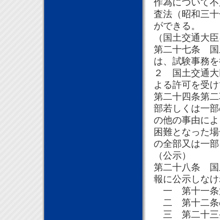
作為について不
査法（昭和三十
ができる。
（国土交通大臣
第二十七条 国
は、試験事務を
２ 国土交通大
よる許可を受け
第二十四条第二
部若しくは一部
の他の事由によ
困難となった場
の全部又は一部
（公示）
第二十八条 国
報に公示しなけ
一 第十一条
二 第十二条
三 第二十三