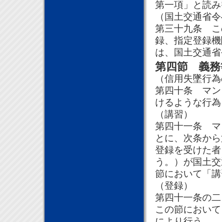
第一項」と読み
（国土交通省令
第三十九条 こ
録、指定登録機
は、国土交通省
第四節 義務
（信用失墜行為
第四十条 マン
けるような行為
（講習）
第四十一条 マ
とに、次条から
登録を受けた者
う。）が国土交
節において「講
（登録）
第四十一条の二
この節において
により行う。