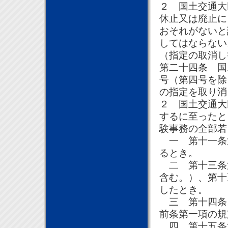
２ 国土交通大
休止又は廃止に
おそれがないと
してはならない
（指定の取消し
第二十四条 国
号（第四号を除
の指定を取り消
２ 国土交通大
するに至ったと
験事務の全部若
一 第十一条
るとき。
二 第十三条
含む。）、第十
したとき。
三 第十四条
前条第一項の規
四 第十五条