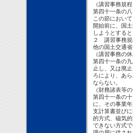
（講習事務規程
第四十一条の八
この節において
開始前に、国土
しようとすると
２ 講習事務規
他の国土交通省
（講習事務の休
第四十一条の九
止し、又は廃止
ろにより、あら
ならない。
（財務諸表等の
第四十一条の十
に、その事業年
支計算書並びに
的方式、磁気的
できない方式で
理の用に供され