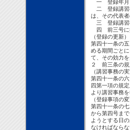
一 登録年月
二 登録講習
は、その代表者
三 登録講習
四 前三号に
（登録の更新）
第四十一条の五
める期間ごとに
て、その効力を
２ 前三条の規
（講習事務の実
第四十一条の六
四第一項の規定
より講習事務を
（登録事項の変
第四十一条の七
から第四号まで
ようとする日の
なければならな