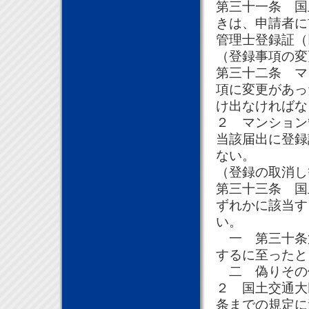
第三十一条 国
きは、申請者に
管理士登録証（
（登録事項の変
第三十二条 マ
項に変更があっ
け出なければな
２ マンション
当該届出に登録
ない。
（登録の取消し
第三十三条 国
ずれかに該当す
い。
一 第三十条
するに至ったと
二 偽りその
２ 国土交通大
条までの規定に