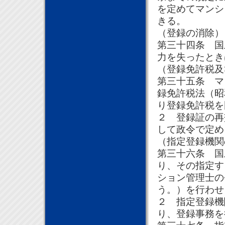
を定めてマンシ
きる。
（登録の消除）
第三十四条 国
力を失ったとき
（登録免許税及
第三十五条 マ
録免許税法（昭
り登録免許税を
２ 登録証の再
して政令で定め
（指定登録機関
第三十六条 国
り、その指定す
ション管理士の
う。）を行わせ
２ 指定登録機
り、登録事務を