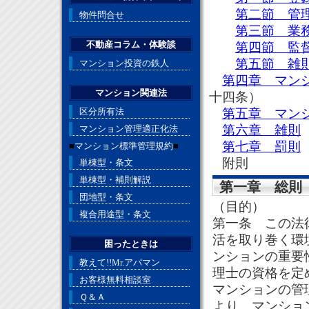
第二節 管
物件問合せ
第三節 業
不動産コラム・体験談
第四節 監
第五節 雑
マンション投資の鉄人
第四章 マン
マンション関連法
十四条）
区分所有法
第五章 マン
第六章 雑則
マンション管理適正化法
第七章 罰則
■
マンション標準管理規約
■
附則
単棟型・条文
単棟型・補則解説
第一章 総則
団地型・条文
（目的）
複合用途型・条文
第一条 この法
活を取り巻く環
困ったときは
ンションの重要
教えて!!Mr.アパマン
理士の資格を定
お客様無料相談室
マンションの管
Ｑ＆Ａ
より、マンショ