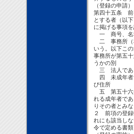
（登録の申請）
第四十五条 前
とする者（以下
に掲げる事項を
一 商号、名
二 事務所（
いう。以下この
事務所が第五十
うかの別
三 法人であ
四 未成年者
び住所
五 第五十六
れる成年者であ
りその者とみな
２ 前項の登録
れにも該当しな
令で定める書類