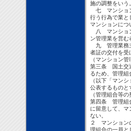
施の調整をいう
七 マンション
行う行為で業と
マンションにつ
八 マンション
ン管理業を営む
九 管理業務主
者証の交付を受
（マンション管
第三条 国土交
るため、管理組
（以下「マンシ
公表するものと
（管理組合等の
第四条 管理組
に留意して、マ
ない。
２ マンション
理組合の一員と