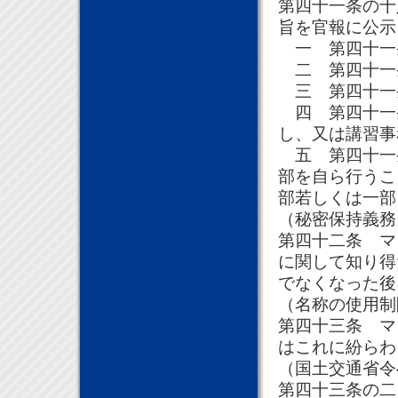
第四十一条の十
旨を官報に公示
一 第四十一
二 第四十一
三 第四十一
四 第四十一
し、又は講習事
五 第四十一
部を自ら行うこ
部若しくは一部
（秘密保持義務
第四十二条 マ
に関して知り得
でなくなった後
（名称の使用制
第四十三条 マ
はこれに紛らわ
（国土交通省令
第四十三条の二