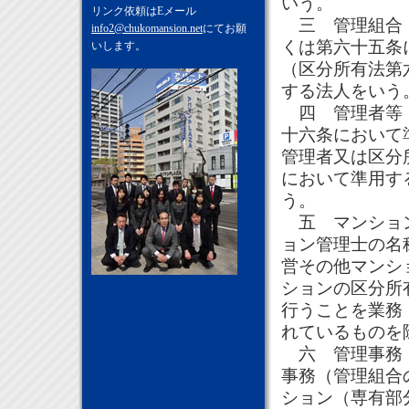
いう。
リンク依頼はEメール
三 管理組合 
info2@chukomansion.net
にてお願
くは第六十五条
いします。
（区分所有法第
する法人をいう
四 管理者等 
十六条において
管理者又は区分
において準用す
う。
五 マンション
ョン管理士の名
営その他マンシ
ションの区分所
行うことを業務
れているものを
六 管理事務 
事務（管理組合
ション（専有部