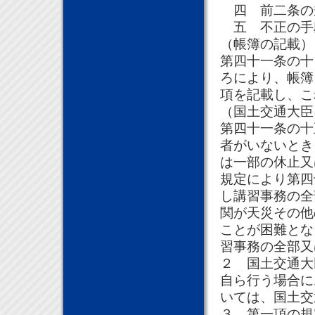
四 前二条の
五 不正の手
（帳簿の記載）
第四十一条の十
ろにより、帳簿
項を記載し、こ
（国土交通大臣
第四十一条の十
者がいないとき
は一部の休止又
規定により第四
し講習事務の全
関が天災その他
ことが困難とな
習事務の全部又
２ 国土交通大
自ら行う場合に
いては、国土交
３ 第一項の規