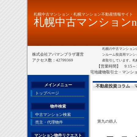
札幌中古マンション・札幌マンション不動産情報サイト
札幌中古マンションne
札幌の中古マンション
株式会社アパマンプラザ運営
ンルーム投資用マンシ
アクセス数：42799369
産取引しています。札
【営業時間】 9:15～
宅地建物取引士・マンシ
メインメニュー
不動産投資コラム 
トップページ
物件検索
中古マンション検索
第九の鉄人
売主・代理物件
マンション物件リクエスト