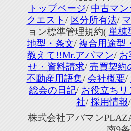
トップページ
/
中古マン
クエスト
/
区分所有法
/
ョン標準管理規約(
単棟
地型・条文
/
複合用途型
教えて!!Mr.アパマン
/
お
せ・資料請求
/
売買契約
不動産用語集
/
会社概要
/
総会の日記
/
お役立ちリ
社
/
採用情報
株式会社アパマンPLAZA
南9条