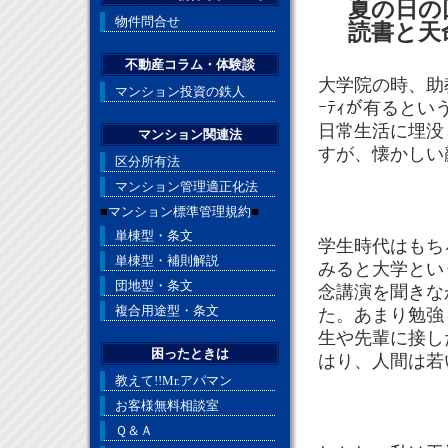
夏の日の
物件問合せ
読書と天
不動産コラム・体験談
大学院の時、助
マンション投資の鉄人
ｰﾃｨが有ると
日常生活に埋没
マンション関連法
すが、懐かしい
区分所有法
マンション管理適正化法
■
マンション標準管理規約
■
単棟型・条文
学生時代はもち
単棟型・補則解説
みると大学とい
団地型・条文
念講演を聞きな
複合用途型・条文
た。あまり勉強
生や先輩に接し
困ったときは
はり、人間は若
教えて!!Mr.アパマン
お客様無料相談室
Ｑ＆Ａ