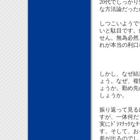
20代でしっか
な方法論だった
しつこいようで
いと駄目です。
せん。無為必然
れが本当の利口
しかし、なぜ結
ょう。なぜ、複
ょうか。勤め先の
しょうか。
振り返って見る
すが、一体何だ
実にﾄﾞﾗﾏﾁｯｸ
す。そして、お
差が出るのでし