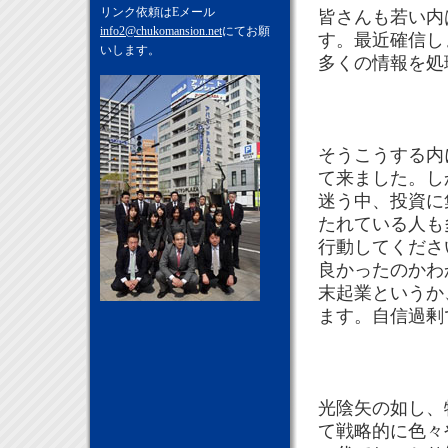
リンク依頼はEメール
皆さんも若い内は
info2@chukomansion.net
にてお願
す。最近確信しま
いします。
多くの情報を処
そうこうする内
て来ました。し
迷う中、投資に
たれている人も多
行動してくださ
良かったのかわ
末起業というか
ます。自信過剰
光陰矢の如し、
て戦略的に色々