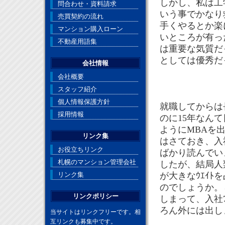
しかし、私は工
問合わせ・資料請求
いう事でかなり
売買契約の流れ
手くやるとか楽
マンション購入ローン
いところが有っ
不動産用語集
は重要な気質だ
としては優秀だ
会社情報
会社概要
スタッフ紹介
個人情報保護方針
就職してからは
採用情報
のに15年なん
ようにMBAを
リンク集
はさておき、入
お役立ちリンク
ばかり読んでい
札幌のマンション管理会社
したが、結局人
リンク集
が大きなｳｴｲ
のでしょうか。
リンクポリシー
しまって、入社
ろん外には出し
当サイトはリンクフリーです。相
互リンクも募集中です。