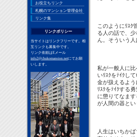
お役立ちリンク
札幌のマンション管理会社
リンク集
このようにﾘｽｸ
リンクポリシー
る人の話で、少
ん。そういう人
当サイトはリンクフリーです。相
互リンクも募集中です。
リンク依頼はEメール
info2@chukomansion.net
にてお願
いします。
私が一般人に比
いﾘｽｸをﾃｲ
金が扱えるよう
ﾘｽｸをﾃｲｸ
に懲りてなます
が人間の器とい
人生はいちかば