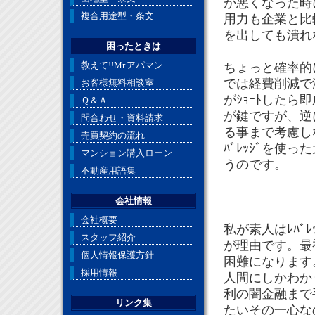
が悪くなった時
複合用途型・条文
用力も企業と比
を出しても潰れ
困ったときは
教えて!!Mr.アパマン
ちょっと確率的
では経費削減で
お客様無料相談室
がｼｮｰﾄした
Ｑ＆Ａ
が鍵ですが、逆
問合わせ・資料請求
る事まで考慮し
売買契約の流れ
ﾊﾞﾚｯｼﾞを
マンション購入ローン
うのです。
不動産用語集
会社情報
会社概要
私が素人はﾚﾊﾞ
スタッフ紹介
が理由です。最
個人情報保護方針
困難になります
採用情報
人間にしかわか
利の闇金融まで
リンク集
たいその一心な