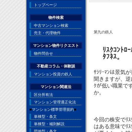
トップページ
物件検索
中古マンション検索
第九の鉄人
売主・代理物件
マンション物件リクエスト
ﾘｽｸｺﾝﾄ
物件問合せ
ﾀﾌﾈｽ。
不動産コラム・体験談
ｻﾗﾘｰﾏﾝは
マンション投資の鉄人
聞きますが、逆
ｸが低い職業で
マンション関連法
か。
区分所有法
マンション管理適正化法
■
マンション標準管理規約
■
単棟型・条文
今回の株安でﾘ
単棟型・補則解説
はある意味でﾘ
団地型・条文