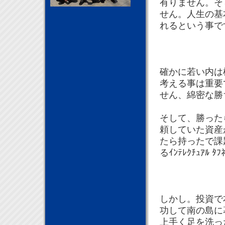
有りません。そ
せん。人生の基
れるという事で
確かに若い内は
考える事は重要で
せん、綿密な勝
そして、勝った
頼していた資産
たら持ったで課
るｲﾝﾃﾚｸﾁｭｱﾙ 
しかし。投資で
功して南の島に
上手く足を洗った