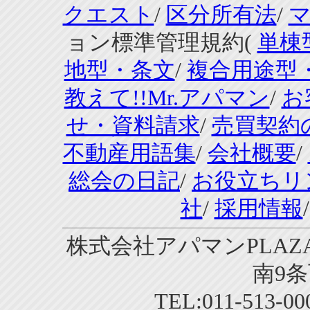
クエスト
/
区分所有法
/
ョン標準管理規約(
単棟
地型・条文
/
複合用途型
教えて!!Mr.アパマン
/
お
せ・資料請求
/
売買契約
不動産用語集
/
会社概要
/
総会の日記
/
お役立ちリ
社
/
採用情報
株式会社アパマンPLAZA
南9条
TEL:011-513-0