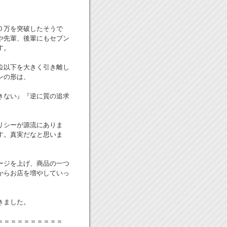
０万を突破したそうで
や先輩、後輩にもセブン
す。
位以下を大きく引き離し
ンの形は、
きない』『逆に質の追求
リシーが源流にありま
す。真実だなと思いま
ージを上げ、商品の一つ
からお店を増やしていっ
きました。
＝＝＝＝＝＝＝＝＝＝