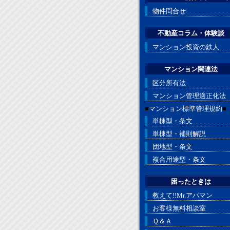
物件問合せ
不動産コラム・体験談
マンション投資の鉄人
マンション関連法
区分所有法
マンション管理適正化法
■
マンション標準管理規約
■
単棟型・条文
単棟型・補則解説
団地型・条文
複合用途型・条文
困ったときは
教えて!!Mr.アパマン
お客様無料相談室
Ｑ＆Ａ