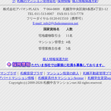
ク
/
札幌のマンション管理会社
/
採用情報
/
個人情報保護方針
/
株式会社アパマンPLAZA 〒064-0809 札幌市中央区南9条西4丁目1-12
TEL:011-513-0007 FAX:011-513-7778
フリーダイヤル:0120-015510（携帯可）
E-mail:
info2@chukomansion.net
国家資格名
人数
宅地建物取引士
11名
マンション管理士
4名
管理業務主任者
5名
個人情報保護方針
ただいま当社では新規に社員を募集しております。
パマンプラザ
｜
札幌賃貸プラザ
｜
マンション投資の鉄人
｜
札幌不動産管理プ
アパートマンション情報
｜
札幌家具付きマンションAvenue
｜
札幌学生賃貸squa
Copyright (c) 2009-2026 札幌中古マンションnet All rights reserved.