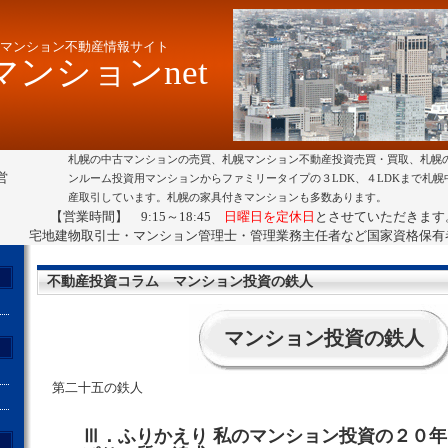
マンション不動産情報サイト
ンションnet
札幌の中古マンションの売買、札幌マンション不動産投資売買・買取、札幌
営
ンルーム投資用マンションからファミリータイプの３LDK、４LDKまで札
産取引しています。札幌の家具付きマンションも多数あります。
【営業時間】 9:15～18:45
日曜日を定休日
とさせていただきます
宅地建物取引士・マンション管理士・管理業務主任者など国家資格保有
不動産投資コラム マンション投資の鉄人
マンション投資の鉄人
第二十五の鉄人
Ⅲ．ふりかえり 私のマンション投資の２０
ト