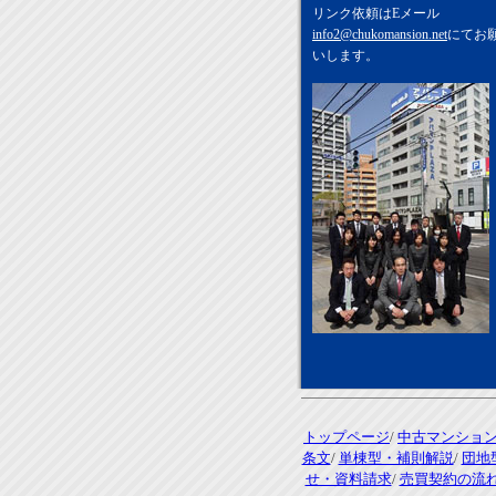
リンク依頼はEメール
info2@chukomansion.net
にてお
いします。
トップページ
/
中古マンショ
条文
/
単棟型・補則解説
/
団地
せ・資料請求
/
売買契約の流