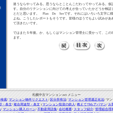
迷うならやってみる。思うならとことんこだわってやってみる。仮
願
す。自分のリテンションに向けての考えが合っていたかどうか検証
とだと思います。 Plan Do Seeです。それにはいろいろ文字
よね。こうしたレポートもそうです。皆様のほうでもよい試みがあ
て頂きたいです。
ではまた５年後。か、もしくはマンション管理士に受かって、この
ます。
札幌中古マンション.net メニュー
ン検索
/
マンション物件リクエスト
/
区分所有法
/
マンション管理適正化法
/ マ
型・条文
/
複合用途型・条文
)
マンション投資の鉄人
/
教えて!!Mr.アパマン
/
お
れ
/
マンション購入ローン
/
不動産用語集
/
会社概要
/
スタッフ紹介
/
管理組合理