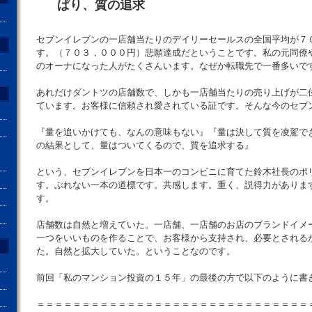
ぱり、質の追求
セブンイレブンの一店舗当たりのデイリーセールスの全国平均が７
す。（７０３，０００円）悲願達成だということです。私の元同僚
のオーナになった人がたくさんいます。なぜか転職先で一番多いで
あれだけダントツの店舗数で、しかも一店舗当たりの売り上げが二
ています。お客様に信頼され愛されている証です。そんな今のセブ
『量を追いかけても、なんの意味もない』『量は決して質を凌駕で
の結果として、量はついてくるので、質を追求する』
という、セブンイレブンを日本一のコンビニに育てた鈴木社長のポ
す。ぶれない一本の道標です。共感します。重く、説得力がありま
す。
店舗数は自然と増えていた。一店舗、一店舗のお店のブランドイメ
一つをいいものを作ることで、お客様から支持され、必要とされる
た。自然と拡大していた。ということなのです。
前回「私のマンション投資の１５年」の最後の方で以下のように書
＝＝＝＝＝＝＝＝＝＝＝＝＝＝＝＝＝＝＝＝＝＝＝＝＝＝＝＝＝＝