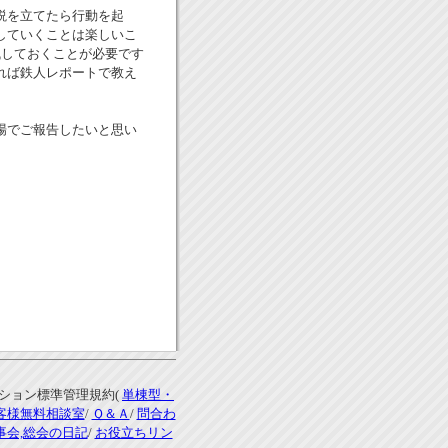
説を立てたら行動を起
していくことは楽しいこ
に残しておくことが必要です
れば鉄人レポートで教え
場でご報告したいと思い
ンション標準管理規約(
単棟型・
客様無料相談室
/
Ｑ＆Ａ
/
問合わ
事会,総会の日記
/
お役立ちリン