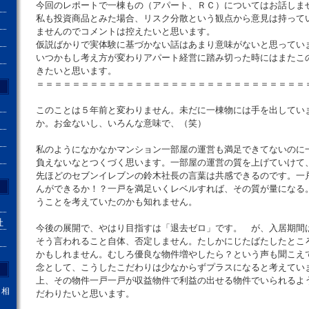
今回のレポートで一棟もの（アパート、ＲＣ）についてはお話しま
私も投資商品とみた場合、リスク分散という観点から意見は持って
ませんのでコメントは控えたいと思います。
仮説ばかりで実体験に基づかない話はあまり意味がないと思ってい
いつかもし考え方が変わりアパート経営に踏み切った時にはまたこ
きたいと思います。
＝＝＝＝＝＝＝＝＝＝＝＝＝＝＝＝＝＝＝＝＝＝＝＝＝＝＝＝＝＝
このことは５年前と変わりません。未だに一棟物には手を出してい
か。お金ないし、いろんな意味で、（笑）
私のようになかなかマンション一部屋の運営も満足できてないのに
負えないなとつくづく思います。一部屋の運営の質を上げていけて
先ほどのセブンイレブンの鈴木社長の言葉は共感できるのです。一
んができるか！？一戸を満足いくレベルすれば、その質が量になる
うことを考えていたのかも知れません。
社
今後の展開で、やはり目指すは「退去ゼロ」です。 が、入居期間
そう言われること自体、否定しません。たしかにじたばたしたとこ
かもしれません。むしろ優良な物件増やしたら？という声も聞こえ
念として、こうしたこだわりは少なからずプラスになると考えてい
上、その物件一戸一戸が収益物件で利益の出せる物件でいられるよ
。相
だわりたいと思います。