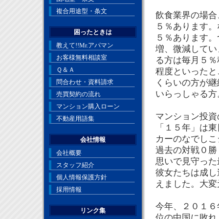
複合用途型・条文
飲食業界の場合
５％あります。
困ったときは
５％あります。
教えて!!Mr.アパマン
増、微減してい
お客様無料相談室
る方は毎月５％
Ｑ＆Ａ
程度といったと
くらいの方が継
問合わせ・資料請求
いらっしゃる方
売買契約の流れ
マンション購入ローン
マンション投資
不動産用語集
「１５年」は東
カーのなでしこ
会社情報
過去の対戦０勝
会社概要
思いで見守った
スタッフ紹介
彼女たちは成し
個人情報保護方針
えました。大
採用情報
今年、２０１６
リンク集
位の中国に敗れ