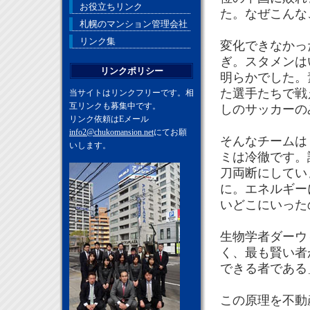
お役立ちリンク
た。なぜこんな
札幌のマンション管理会社
リンク集
変化できなかっ
ぎ。スタメンは
リンクポリシー
明らかでした。
た選手たちで戦
当サイトはリンクフリーです。相
互リンクも募集中です。
しのサッカーの
リンク依頼はEメール
info2@chukomansion.net
にてお願
そんなチームは
いします。
ミは冷徹です。
刀両断にしてい
に。エネルギー
いどこにいった
生物学者ダーウ
く、最も賢い者
できる者である
この原理を不動