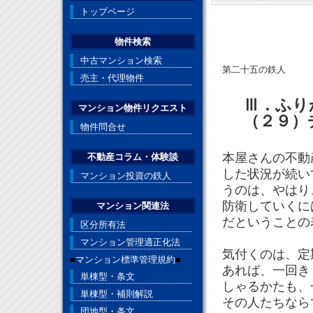
トップページ
物件検索
中古マンション検索
第二十五の鉄人
売主・代理物件
Ⅲ．ふり
マンション物件リクエスト
（２９）
物件問合せ
本屋さんの不動
不動産コラム・体験談
した状況が続い
マンション投資の鉄人
うのは、やはり
防衛していくに
マンション関連法
だということの
区分所有法
マンション管理適正化法
気付くのは、定
■
マンション標準管理規約
■
あれば、一回き
単棟型・条文
しゃるかたも、
単棟型・補則解説
その人たちなら
団地型・条文