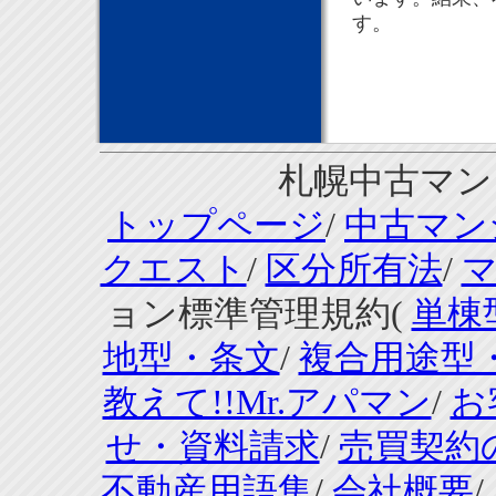
す。
札幌中古マンシ
トップページ
/
中古マン
クエスト
/
区分所有法
/
ョン標準管理規約(
単棟
地型・条文
/
複合用途型
教えて!!Mr.アパマン
/
お
せ・資料請求
/
売買契約
不動産用語集
/
会社概要
/