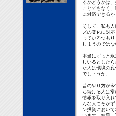
るかどうかは、
ことでもなく、
に対応できるか
そして、私も人
ズの変化に対応
っているつもり
しまうのではな
本当にずっと永
しいるとしたら
た人は環境の変
でしょうか。
昔のやり方が今
ち続ける人は常
情報を取り入れ
んな人こそがず
ン投資において
います。結果、