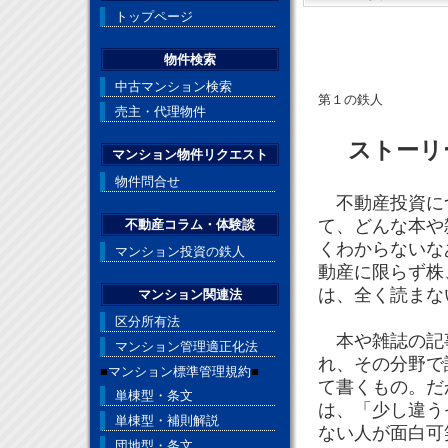
トップページ
物件検索
中古マンション検索
第１の鉄人
売主・代理物件
ストーリ
マンション物件リクエスト
物件問合せ
不動産投資につ
て、どんな本や
不動産コラム・体験談
くわからないな
マンション投資の鉄人
動産に限らず株
は、全く読まな
マンション関連法
区分所有法
本や雑誌の記事
マンション管理適正化法
れ、その分野で
■
マンション標準管理規約
■
て書くもの。だ
単棟型・条文
は、「少し違う
単棟型・補則解説
ない人が面白可
団地型・条文