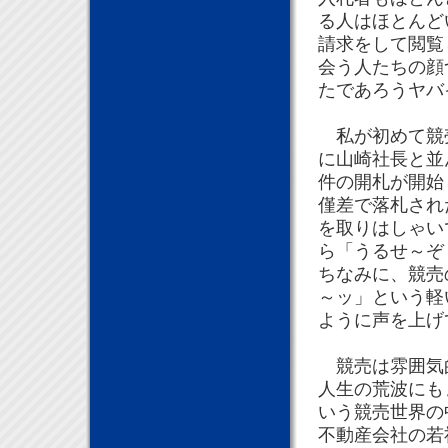
る人はほとんど
請求をして閲覧
会う人たちの顔
たであろうヤバ
私が初めて競売
に山崎社長と並
件の開札が開始
僅差で落札され
を取りはしゃい
ら「うるせ～ぞ
ちなみに、競売
～ッ」という軽
ように声を上げ
競売は雰囲気的
人生の荒波にも
いう競売世界の
不動産会社の若