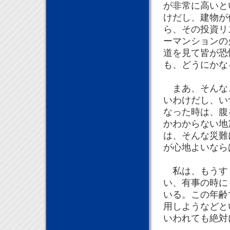
が非常に高いと
けだし、建物が
ら、その投資リ
ーマンションの
道を見て皆が恐
も、どうにかな
まあ、そんなこ
いわけだし、い
なった時は、腹
かわからない地
は、そんな災難
が心地よいなら
私は、もうすぐ
い、有事の時に
いる。この年齢
用しようなどと
いわれても絶対