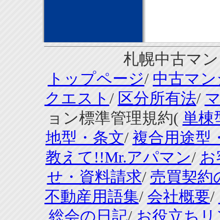
札幌中古マンシ
トップページ
/
中古マン
クエスト
/
区分所有法
/
ョン標準管理規約(
単棟
地型・条文
/
複合用途型
教えて!!Mr.アパマン
/
お
せ・資料請求
/
売買契約
不動産用語集
/
会社概要
/
総会の日記
/
お役立ちリ