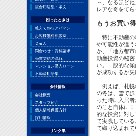
～、なるほどね
複合用途型・条文
レアな奇をてら
困ったときは
もうお買い得
教えて!!Mr.アパマン
お客様無料相談室
特に不動産の場
Ｑ＆Ａ
や可能性が違う
か、「地方都市
問合わせ・資料請求
動産投資の秘密
売買契約の流れ
い。一般的な傾
マンション購入ローン
が成功するか失
不動産用語集
例えば、札幌の
会社情報
の冬は、雪で歩
会社概要
った時に入居者
スタッフ紹介
のこと自体に１
個人情報保護方針
的な投資に対し
採用情報
て実践している
て織り込まれて
リンク集