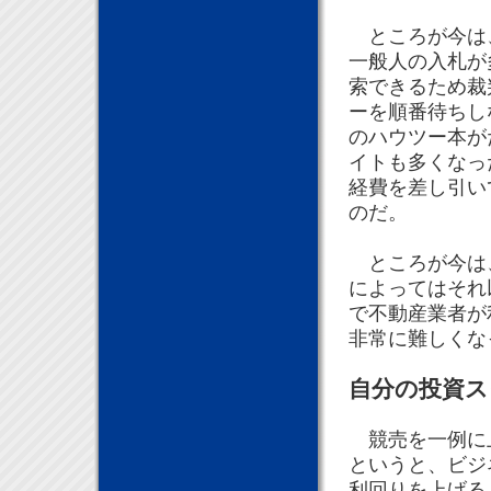
ところが今は、
一般人の入札が
索できるため裁
ーを順番待ちし
のハウツー本が
イトも多くなっ
経費を差し引いて
のだ。
ところが今は、
によってはそれ
で不動産業者が
非常に難しくな
自分の投資ス
競売を一例に上
というと、ビジ
利回りを上げる