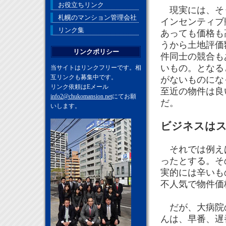
お役立ちリンク
現実には、そう
札幌のマンション管理会社
インセンティブ
リンク集
あっても価格も
うから土地評価
リンクポリシー
件同士の競合も
いもの。となる
当サイトはリンクフリーです。相
互リンクも募集中です。
がないものにな
リンク依頼はEメール
至近の物件は良
info2@chukomansion.net
にてお願
だ。
いします。
ビジネスはス
それでは例えば
ったとする。そ
実的には辛いも
不人気で物件価
だが、大病院の
んは、早番、遅