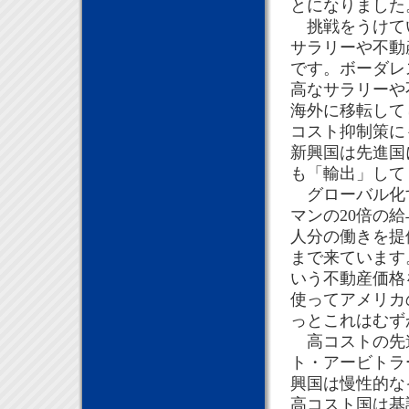
とになりました
挑戦をうけてい
サラリーや不動
です。ボーダレ
高なサラリーや
海外に移転して
コスト抑制策に
新興国は先進国
も「輸出」して
グローバル化す
マンの20倍の
人分の働きを提
まで来ています
いう不動産価格
使ってアメリカ
っとこれはむず
高コストの先進
ト・アービトラ
興国は慢性的な
高コスト国は基