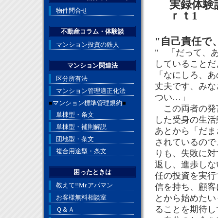
実録体験
物件問合せ
ｒｔ1
不動産コラム・体験談
"自己責任で
マンション投資の鉄人
" 「だって、
していることだ
マンション関連法
「なにしろ、あ
区分所有法
丈夫です、みな
マンション管理適正化法
つい…」
■
マンション標準管理規約
■
この両者の発言
単棟型・条文
した受身の生活
単棟型・補則解説
あとから「だま
団地型・条文
されているので
複合用途型・条文
りも、失敗に対
返し、進歩しな
困ったときは
任の投資を実行
教えて!!Mr.アパマン
信を持ち、顧客
とから始めたい
お客様無料相談室
ることを期待し
Ｑ＆Ａ