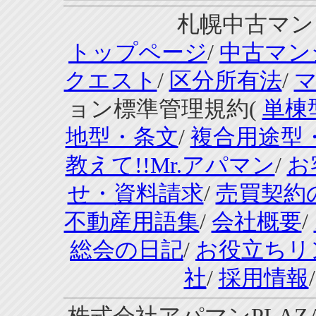
札幌中古マンシ
トップページ
/
中古マン
クエスト
/
区分所有法
/
ョン標準管理規約(
単棟
地型・条文
/
複合用途型
教えて!!Mr.アパマン
/
お
せ・資料請求
/
売買契約
不動産用語集
/
会社概要
/
総会の日記
/
お役立ちリ
社
/
採用情報