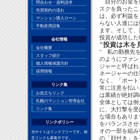
自分のお金を出
問合わせ・資料請求
スクを負ったこ
売買契約の流れ
は、必ず利益を
マンション購入ローン
らない人達には
不動産用語集
ます。そして、
投資が成功した
会社情報
"投資は木を
会社概要
" 私の勤務先
スタッフ紹介
のようにファン
個人情報保護方針
ジャーと呼ばれ
採用情報
ネージャーの仕
なく、「ポート
リンク集
常に注意を払い
お役立ちリンク
は業績が絶好調
札幌のマンション管理会社
全体としては例
リンク集
に、大打撃を受
な場合もありま
リンクポリシー
をバランスさせ
オの一部を組み
当サイトはリンクフリーです。相
の「顔付き」を
互リンクも募集中です。