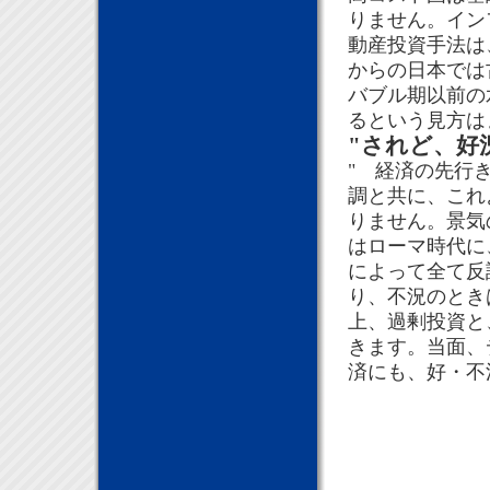
りません。イン
動産投資手法は
からの日本では
バブル期以前の
るという見方は
"されど、好
" 経済の先行
調と共に、これ
りません。景気
はローマ時代に
によって全て反
り、不況のとき
上、過剰投資と
きます。当面、
済にも、好・不