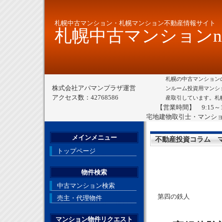
札幌中古マンション・札幌マンション不動産情報サイト
札幌中古マンションne
札幌の中古マンション
株式会社アパマンプラザ運営
ンルーム投資用マンシ
アクセス数：42768586
産取引しています。札
【営業時間】 9:15～
宅地建物取引士・マンシ
メインメニュー
不動産投資コラム 
トップページ
物件検索
中古マンション検索
第四の鉄人
売主・代理物件
マンション物件リクエスト