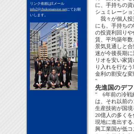
リンク依頼はEメール
に、手持ちの資
info2@chukomansion.net
にてお願
シュミレーショ
いします。
我々が個人投資
にも、手持ちの
の投資利回りや
賃、平均築年数
景気見通しと合
迷が今後長期に
リオを安い家賃
り入れを行なう
金利の割安な変
"
先進国のデフ
" 6年前の冷
は、それ以前の
生産技術が国境
20億人の多く
現地に進出する
興工業国が低コ