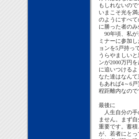
もしれないので
いまこそ光を満
のようにすべて
に勝った者のみ
90年頃、私が
ミナーに参加し
ョンを5戸持っ
うらやましいと
ンが2000万
に追いつけるよ
なた達はなんて
もあれば4～6
程距離内なので
最後に
人生自分の手の
ません。まず自
重要です。蓄積
が、若者にとっ