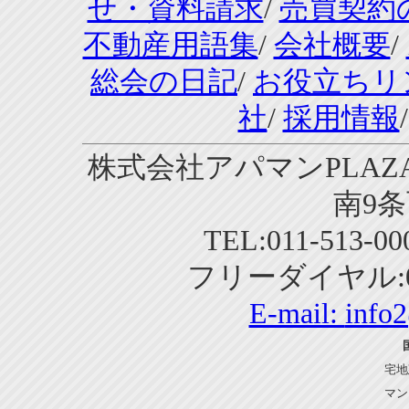
せ・資料請求
/
売買契約
不動産用語集
/
会社概要
/
総会の日記
/
お役立ちリ
社
/
採用情報
株式会社アパマンPLAZA
南9条
TEL:011-513-0
フリーダイヤル:01
E-mail:
info
宅地
マン