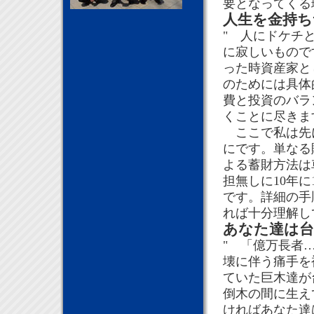
要となってくる
人生を金持ち
" 人にドケチ
に寂しいもので
った時資産家と
のためには具体
費と投資のバラ
くことに尽きま
ここで私は先に
にです。単なる
よる蓄財方法は
担無しに10年
です。詳細の手
れば十分理解し
あなた達は台
" 「億万長者
壊に伴う痛手を
ていた巨木達が
倒木の間に生え
ければあなた達