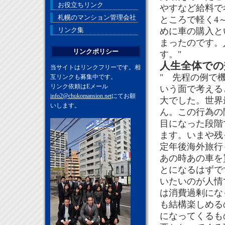
お役立ちリンク
やすなど給料で
札幌のマンション管理会社
ところで軽く4
リンク集
めに車の購入と
まったのです。
リンクポリシー
す。"
人生全体での
当サイトはリンクフリーです。相
" 先程の例で
互リンクも募集中です。
リンク依頼はEメール
いう面で考える
info2@chukomansion.net
にてお願
大でした。世界
いします。
ん。この行為の
目になった段階
ます。いまや残
定年後海外旅行
あの時あの車を
とになるはずで
いたいのが人情
は消費過剰にな
も結構楽しめる
になってくるも