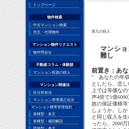
トップページ
物件検索
中古マンション検索
第九の鉄人
売主・代理物件
マンション物件リクエスト
マンショ
物件問合せ
難し
不動産コラム・体験談
前置き：あな
マンション投資の鉄人
" あなたの年
としたら、悲し
マンション関連法
上では等価なの
区分所有法
声4倍で1億6
マンション管理適正化法
故の保証価格等
■
マンション標準管理規約
■
しょうか。しか
単棟型・条文
と同じ収入を生
単棟型・補則解説
ったら、200
団地型・条文