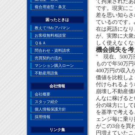
て拘束されたあ
複合用途型・条文
です。現実にこ
差を思い知らさ
困ったときは
ているのです。
教えて!!Mr.アパマン
在は死語になり
が、実際に大衆
お客様無料相談室
しく使えなくな
Ｑ＆Ａ
機会損失を考
問合わせ・資料請求
" 現在、50
売買契約の流れ
もので年50万
マンション購入ローン
400万円の収
不動産用語集
価値を比較しよ
付けられるよう
会社情報
崩壊し不動産価
会社概要
んなに稼げると
スタッフ紹介
分の味方にして
個人情報保護方針
を基準で考える
採用情報
ェンジ毎に乗り
がこの3台を買
リンク集
円増えていたこ