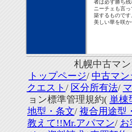
者は必ず勝ち残
ニーチェも言っ
築するものです
美しい華を咲か
札幌中古マンシ
トップページ
/
中古マン
クエスト
/
区分所有法
/
ョン標準管理規約(
単棟
地型・条文
/
複合用途型
教えて!!Mr.アパマン
/
お