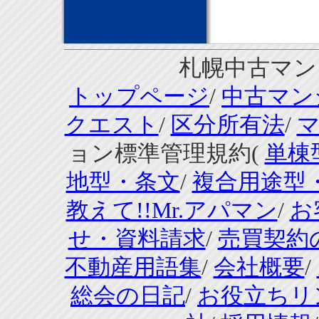
札幌中古マンシ
トップページ
/
中古マン
クエスト
/
区分所有法
/
ョン標準管理規約(
単棟
地型・条文
/
複合用途型
教えて!!Mr.アパマン
/
お
せ・資料請求
/
売買契約
不動産用語集
/
会社概要
/
総会の日記
/
お役立ちリ