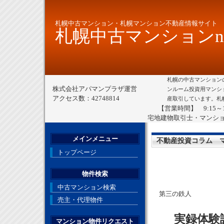
札幌中古マンション・札幌マンション不動産情報サイト
札幌中古マンションne
札幌の中古マンション
株式会社アパマンプラザ運営
ンルーム投資用マンシ
アクセス数：42748814
産取引しています。札
【営業時間】 9:15～
宅地建物取引士・マンシ
メインメニュー
不動産投資コラム 
トップページ
物件検索
中古マンション検索
第三の鉄人
売主・代理物件
実録体験
マンション物件リクエスト