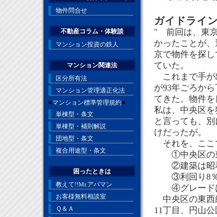
物件問合せ
ガイドライ
" 前回は、東
不動産コラム・体験談
かったことが、
マンション投資の鉄人
京で物件を探し
ていた。
マンション関連法
これまで手が出
区分所有法
が93年ごろから
マンション管理適正化法
てきた。物件を
■
マンション標準管理規約
■
私は、中央区を
単棟型・条文
と言っても、別
単棟型・補則解説
けだったが。
団地型・条文
それを、ここ
複合用途型・条文
①中央区の東
②建築は昭和5
困ったときは
③利回り8％
教えて!!Mr.アパマン
④グレードは
お客様無料相談室
中央区の東西線
Ｑ＆Ａ
11丁目、円山