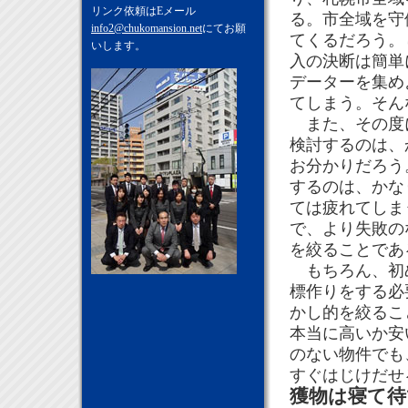
リンク依頼はEメール
る。市全域を守
info2@chukomansion.net
にてお願
てくるだろう。
いします。
入の決断は簡単
データーを集め
てしまう。そん
また、その度に
検討するのは、
お分かりだろう
するのは、かな
ては疲れてしま
で、より失敗の
を絞ることであ
もちろん、初め
標作りをする必
かし的を絞るこ
本当に高いか安
のない物件でも
すぐはじけだせ
獲物は寝て待