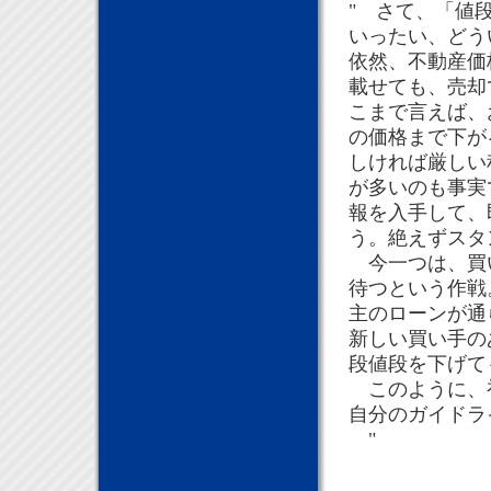
" さて、「値
いったい、どう
依然、不動産価
載せても、売却
こまで言えば、
の価格まで下が
しければ厳しい
が多いのも事実
報を入手して、
う。絶えずスタ
今一つは、買い
待つという作戦
主のローンが通
新しい買い手の
段値段を下げて
このように、初
自分のガイドラ
"