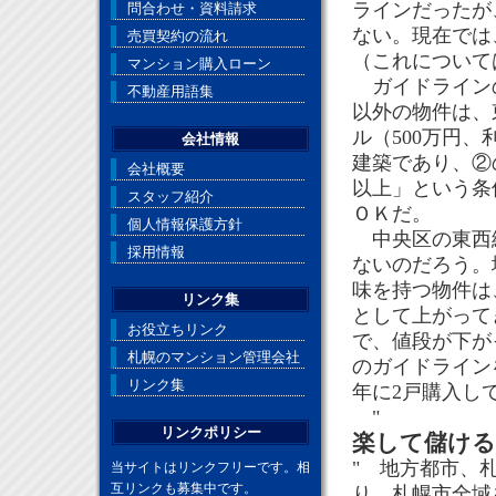
ラインだったが
問合わせ・資料請求
ない。現在では
売買契約の流れ
（これについて
マンション購入ローン
ガイドラインの
不動産用語集
以外の物件は、
ル（500万円、
会社情報
建築であり、②
会社概要
以上」という条
スタッフ紹介
ＯＫだ。
個人情報保護方針
中央区の東西線
採用情報
ないのだろう。
味を持つ物件は
リンク集
として上がって
お役立ちリンク
で、値段が下が
札幌のマンション管理会社
のガイドラインを
リンク集
年に2戸購入し
"
リンクポリシー
楽して儲ける
" 地方都市、
当サイトはリンクフリーです。相
互リンクも募集中です。
り、札幌市全域