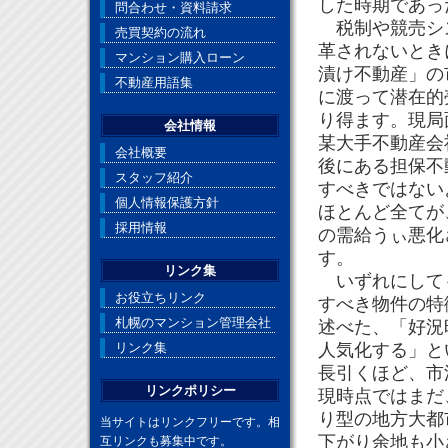
した時期であっ
問合わせ・資料請求
税制や競売シス
売買契約の流れ
革されないとき
マンション購入ローン
漬け不動産」の
不動産用語集
に渡って潜在的
り得ます。現局
会社情報
某大手不動産会
会社概要
後にある担保不
スタッフ紹介
すべきではない
個人情報保護方針
ほとんど全てが
採用情報
の需給うぃ悪化
す。
リンク集
いずれにしても
お役立ちリンク
すべき物件の特
札幌のマンション管理会社
述べた、「好況
リンク集
人気化する」と
長引くほど、市
リンクポリシー
現時点ではまだ
り型の地方大都
当サイトはリンクフリーです。相
下がり余地も小
互リンクも募集中です。