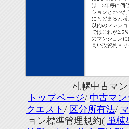
は、5年毎に価
ションと比べた
にとどまると考
以内のマンショ
ではこれが2.
のマンションに
高い投資利回り
札幌中古マンシ
トップページ
/
中古マン
クエスト
/
区分所有法
/
ョン標準管理規約(
単棟