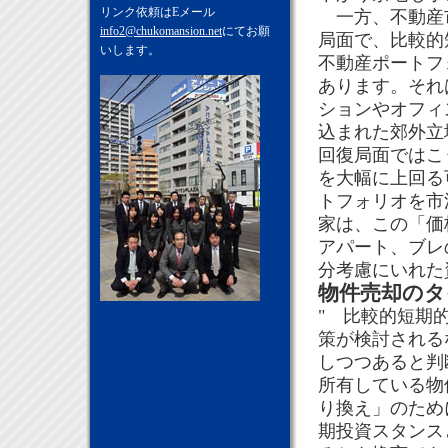
リンク依頼はEメール
一方、不動産市
info2@chukomansion.net
にてお願
局面で、比較的
いします。
不動産ポートフ
あります。それ
ションやオフィ
込まれた郊外立
回復局面ではこ
を大幅に上回る
トフォリオを市
家は、この「価
アパート、ブレ
分考慮にいれた
物件売却のタ
" 比較的短期
策が検討される
しつつあると判
所有している物
り換え」のため
期投資スタンス