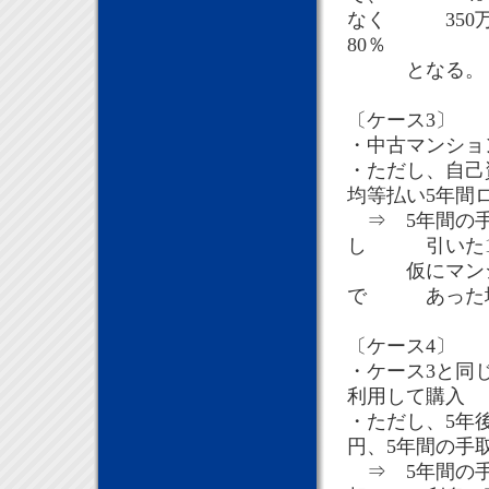
なく 350万
80％
となる。
〔ケース3〕
・中古マンショ
・ただし、自己
均等払い5年間
⇒ 5年間の手
し 引いた12
仮にマンション
で あった場合
〔ケース4〕
・ケース3と同
利用して購入
・ただし、5年
円、5年間の手
⇒ 5年間の手