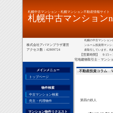
札幌中古マンション・札幌マンション不動産情報サイト
札幌中古マンションne
札幌の中古マンション
株式会社アパマンプラザ運営
ンルーム投資用マンシ
アクセス数：42809724
産取引しています。札
【営業時間】 9:15～
宅地建物取引士・マンシ
メインメニュー
不動産投資コラム 
トップページ
物件検索
中古マンション検索
第四の鉄人
売主・代理物件
マンション物件リクエスト