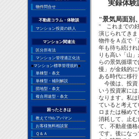
実録体験談
物件問合せ
"景気局面別
不動産コラム・体験談
" これまでの
マンション投資の鉄人
演じられてきま
物件をＡ点で「
マンション関連法
年も待ち続けれ
区分所有法
りも高い「山」
マンション管理適正化法
らの景気循環で
■
マンション標準管理規約
■
慢」が金銭的に
単棟型・条文
ある時代に移行
単棟型・補則解説
今後は、投資し
団地型・条文
いう投資家には
複合用途型・条文
なります。私は
ていると考えて
困ったときは
ロまたは極めて
教えて!!Mr.アパマン
消耗して、止む
て、不動産価格
お客様無料相談室
です。後になっ
Ｑ＆Ａ