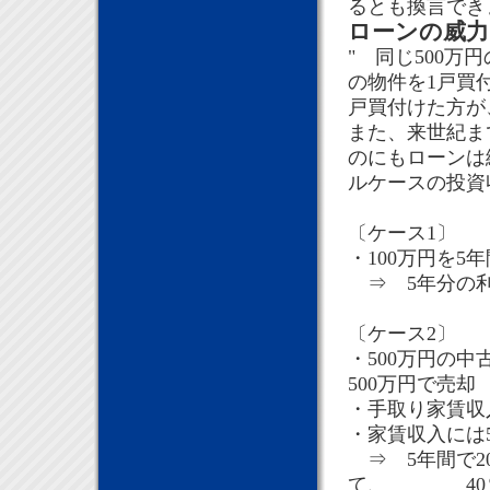
るとも換言でき
ローンの威力
" 同じ500万
の物件を1戸買
戸買付けた方が
また、来世紀ま
のにもローンは
ルケースの投資
〔ケース1〕
・100万円を5
⇒ 5年分の利息
〔ケース2〕
・500万円の
500万円で売却
・手取り家賃収
・家賃収入には
⇒ 5年間で2
て、 40％の