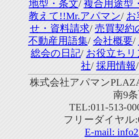
地型・条文
/
複合用途型
教えて!!Mr.アパマン
/
お
せ・資料請求
/
売買契約
不動産用語集
/
会社概要
/
総会の日記
/
お役立ちリ
社
/
採用情報
株式会社アパマンPLAZA
南9条
TEL:011-513-0
フリーダイヤル:01
E-mail:
info