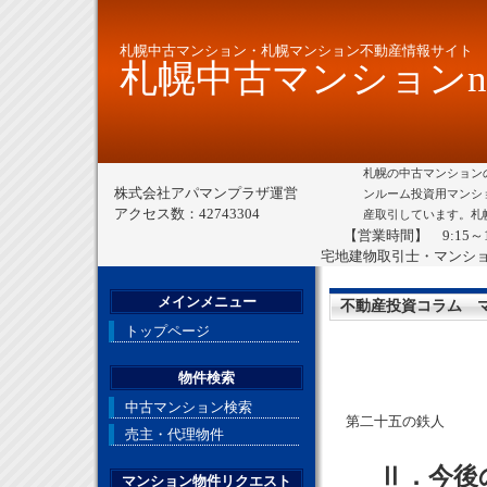
札幌中古マンション・札幌マンション不動産情報サイト
札幌中古マンションne
札幌の中古マンション
株式会社アパマンプラザ運営
ンルーム投資用マンシ
アクセス数：42743304
産取引しています。札
【営業時間】 9:15～
宅地建物取引士・マンシ
メインメニュー
不動産投資コラム 
トップページ
物件検索
中古マンション検索
第二十五の鉄人
売主・代理物件
Ⅱ．今後
マンション物件リクエスト