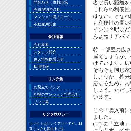
者は長い距離を
問合わせ・資料請求
これらの利便性
売買契約の流れ
はない。となれ
マンション購入ローン
も利便性の高い
不動産用語集
インは？駅はど
んよね！アパマ
会社情報
会社概要
② 「部屋の広
スタッフ紹介
屋でしょうか。
個人情報保護方針
けています。広
採用情報
そもそも同じ家
しょうか。将来
リンク集
応するために内
お役立ちリンク
しょう。ただし
札幌のマンション管理会社
います。
リンク集
この「購入前に
リンクポリシー
ました。
(ア) の「立
当サイトはリンクフリーです。相
互リンクも募集中です。
に立たず」です