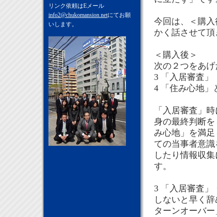
リンク依頼はEメール
info2@chukomansion.net
にてお願
今回は、＜購入
いします。
かく話させて
＜購入後＞
次の２つをあげ
3 「入居審査
4 「住み心地
「入居審査」時
身の最終判断を
み心地」を満足
ての当事者意識
したり情報収集
す。
3 「入居審査
しないと早く辞
ターンオーバー