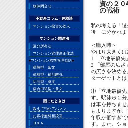
資の２０
物件問合せ
の戦術
不動産コラム・体験談
私の考える「退
マンション投資の鉄人
後」に分かれま
マンション関連法
＜購入時＞
区分所有法
やはり大きくは
マンション管理適正化法
1 「立地最優
■
マンション標準管理規約
■
2 「部屋の広
単棟型・条文
の広さを決める
単棟型・補則解説
ターゲットとは
団地型・条文
複合用途型・条文
①「立地最優先
す。駅徒歩２分
困ったときは
は車を持ちませ
教えて!!Mr.アパマン
もよりますが、
お客様無料相談室
年収が低すぎて
Ｑ＆Ａ
す。また、ショ