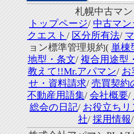
札幌中古マンシ
トップページ
/
中古マン
クエスト
/
区分所有法
/
ョン標準管理規約(
単棟
地型・条文
/
複合用途型
教えて!!Mr.アパマン
/
お
せ・資料請求
/
売買契約
不動産用語集
/
会社概要
/
総会の日記
/
お役立ちリ
社
/
採用情報