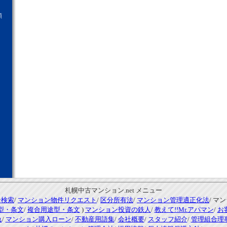
願
札幌中古マンション.net メニュー
ン検索
/
マンション物件リクエスト
/
区分所有法
/
マンション管理適正化法
/ マ
型・条文
/
複合用途型・条文
)
マンション投資の鉄人
/
教えて!!Mr.アパマン
/
お
れ
/
マンション購入ローン
/
不動産用語集
/
会社概要
/
スタッフ紹介
/
管理組合理