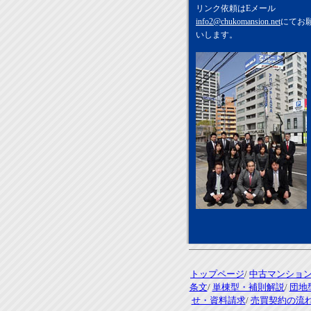
リンク依頼はEメール
info2@chukomansion.net
にてお
いします。
トップページ
/
中古マンショ
条文
/
単棟型・補則解説
/
団地
せ・資料請求
/
売買契約の流