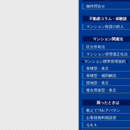
物件問合せ
不動産コラム・体験談
マンション投資の鉄人
マンション関連法
区分所有法
マンション管理適正化法
■
マンション標準管理規約
■
単棟型・条文
単棟型・補則解説
団地型・条文
複合用途型・条文
困ったときは
教えて!!Mr.アパマン
お客様無料相談室
Ｑ＆Ａ