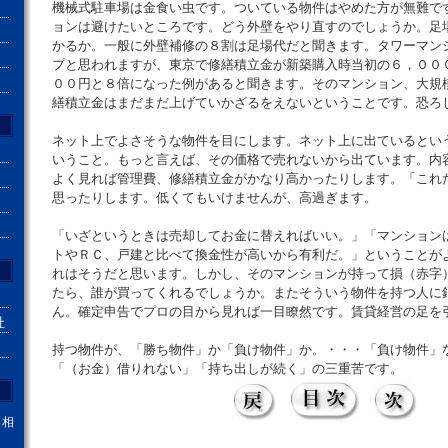
機械式駐車場は金食い虫です。ついている物件はやめた方が無難で
ョンは避けたいところです。どう外壁をやり直すのでしょうか。足
かるか。一般に外壁補修の８割は足場代だと聞きます。タワーマン
プと思われますが、東京で修繕積立金が新築購入時当初の６，００
００円と８倍になった例があると聞きます。そのマンション、大規
繕積立金はまだまだ上げていかざるをえないということです。恐ろ
ネット上でよさそうな物件を目にします。ネット上に出ているとい
いうこと。もっと言えば、その価格で売れないから出ています。内
よく見れば管理費、修繕積立金がかなり高かったりします。「これ
思ったりします。低くてもいけませんが、高過ぎます。
「いざというときは売却してお金に替えればいい。」「マンション
トやＲＣ、戸建と比べて換金性が高いから有利だ。」ということが
れはそうだと思います。しかし、そのマンションが持って損（赤字
たら、誰が買ってくれるでしょうか。またそういう物件を持つ人に
ん。確定申告でプロの目から見れば一目瞭然です。賃貸経営の足を
社
持つ物件が、「勝ち物件」か「負け物件」か。・・・「負け物件」
「（お金）借りれない」「持ち出しが続く」の三重苦です。
。相