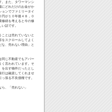
す。また、タワーマンシ
場にどれだけのお金がか
ションでファミリータイ
０円が１０年後４８，０
模修繕を考えると今の修
しい話です。
うことは売れていないと
容をスクロールしてよく
だな、売れない理由」と
は同じ不動産でもアパー
よく言われています。そ
）を出す物件だったとし
銀行は融資してくれませ
引っ張る不良債権です。
なら、「売れない」