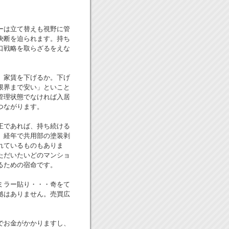
ーは立て替えも視野に管
決断を迫られます。持ち
口戦略を取らざるをえな
、家賃を下げるか。下げ
限界まで安い」といこと
管理状態でなければ入居
つながります。
正であれば、持ち続ける
。経年で共用部の塗装剥
れているものもありま
ただいたいどのマンショ
るための宿命です。
ミラー貼り・・・奇をて
拠はありません。売買広
でお金がかかりますし、