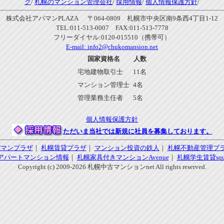
ク
/
札幌のマンション管理会社
/
採用情報
/
個人情報保護方針
/
株式会社アパマンPLAZA 〒064-0809 札幌市中央区南9条西4丁目1-12
TEL:011-513-0007 FAX:011-513-7778
フリーダイヤル:0120-015510（携帯可）
E-mail:
info2@chukomansion.net
国家資格名
人数
宅地建物取引士
11名
マンション管理士
4名
管理業務主任者
5名
個人情報保護方針
ただいま当社では新規に社員を募集しております。
パマンプラザ
｜
札幌賃貸プラザ
｜
マンション投資の鉄人
｜
札幌不動産管理プ
アパートマンション情報
｜
札幌家具付きマンションAvenue
｜
札幌学生賃貸squa
Copyright (c) 2009-2026 札幌中古マンションnet All rights reserved.