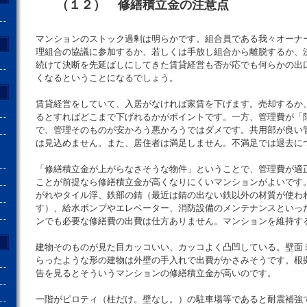
（１２） 修繕積立金の注意点
マンションのストック過剰は明らかです。組合員である我々オーナ
理組合の協議に参加するか、若しくは手放し組合から離脱するか、
続けて決断を先延ばしにしてきた賃貸経営も否が応でも何らかの出
くなるということになるでしょう。
賃貸経営をしていて、入居がなければ家賃を下げます。売却するか
るとすればどこまで下げれるかがポイントです。一方、管理費が「
で、管理そのものが安かろう悪かろうではダメです。共用部が良い
は見込めません。また、居住者は満足しません。不満足では退去に
「修繕積立金が上がらなさそうな物件」ということで、管理費が適
ことが前提なら修繕積立金が高くなりにくいマンションがよいです
がれやタイル浮、鉄部の錆（最近は錆の出ない鉄以外の材質が使わ
す）、給水ポンプやエレベーター、消防設備のメンテナンスといっ
ンでも必要な修繕費の出費は仕方ありません。マンションを維持す
建物そのものが見た目カッコいい、カッコよく凸凹している。壁面
らったような形の建物は外壁の手入れで出費がかさみそうです。根
告を見るとそういうマンションの修繕積立金が高いのです。
一階がピロティ（柱だけ。壁なし。）の駐車場等であると耐震補強