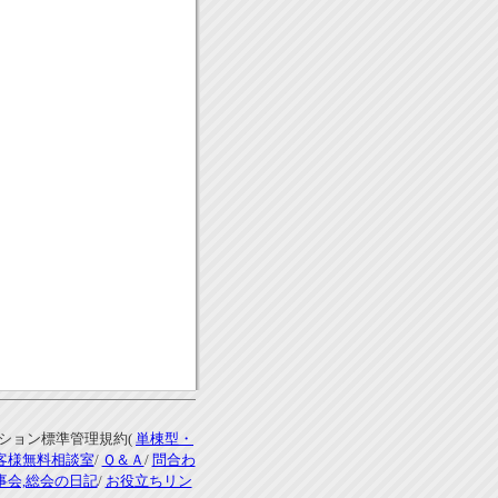
ンション標準管理規約(
単棟型・
客様無料相談室
/
Ｑ＆Ａ
/
問合わ
事会,総会の日記
/
お役立ちリン