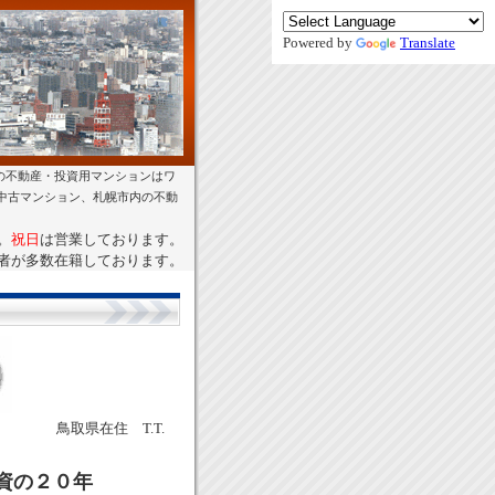
Powered by
Translate
の不動産・投資用マンションはワ
幌中古マンション、札幌市内の不動
。
祝日
は営業しております。
者が多数在籍しております。
鳥取県在住 T.T.
資の２０年