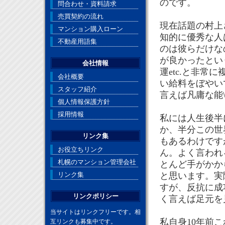
のです。
問合わせ・資料請求
売買契約の流れ
現在話題の村上
マンション購入ローン
知的に優秀な人
不動産用語集
のは彼らだけな
が良かったとい
会社情報
運etc.と非常
会社概要
い給料をぼやい
スタッフ紹介
言えば凡庸な能
個人情報保護方針
採用情報
私には人生後半に
か、半分この世
リンク集
もあるわけです
お役立ちリンク
ん。よく言われ
札幌のマンション管理会社
とんど手がかか
リンク集
と思います。実
すが、反抗に成
リンクポリシー
く言えば足元を
当サイトはリンクフリーです。相
私自身10年前
互リンクも募集中です。