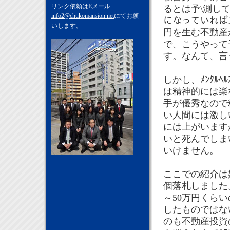
リンク依頼はEメール
るとは予\測し
info2@chukomansion.net
にてお願
になっていれば1
いします。
円を生む不動産
で、こうやって
す。なんて、言
しかし、ﾒﾝﾀﾙ
は精神的には楽
手が優秀なので
い人間には激し
には上がいます
いと死んでしま
いけません。
ここでの紹介は
個落札しました
～50万円くらい
したものではな
のも不動産投資