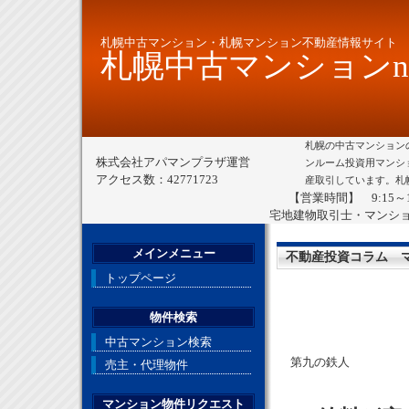
札幌中古マンション・札幌マンション不動産情報サイト
札幌中古マンションne
札幌の中古マンション
株式会社アパマンプラザ運営
ンルーム投資用マンシ
アクセス数：42771723
産取引しています。札
【営業時間】 9:15～
宅地建物取引士・マンシ
メインメニュー
不動産投資コラム 
トップページ
物件検索
中古マンション検索
第九の鉄人
売主・代理物件
マンション物件リクエスト