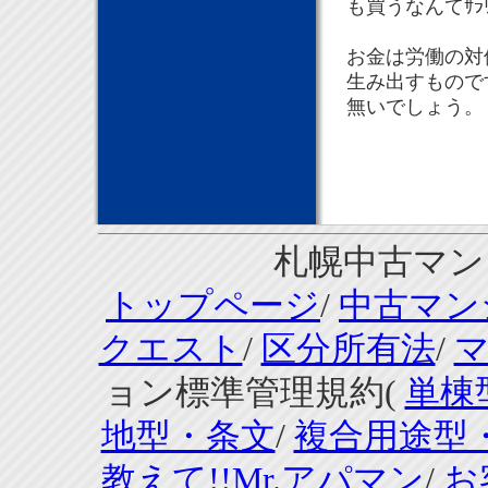
も買うなんてｻﾗ
お金は労働の対
生み出すものです
無いでしょう。
札幌中古マンシ
トップページ
/
中古マン
クエスト
/
区分所有法
/
ョン標準管理規約(
単棟
地型・条文
/
複合用途型
教えて!!Mr.アパマン
/
お