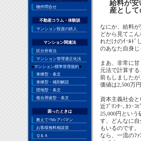
給料が安
物件問合せ
産として
不動産コラム・体験談
なにか、給料が
マンション投資の鉄人
どから見てこん
れだけのｲｰﾙ
マンション関連法
のあなた自身じ
区分所有法
マンション管理適正化法
まあ、非常に甘
■
マンション標準管理規約
■
元法で計算する
単棟型・条文
前もしましたが
単棟型・補則解説
価値は2,500
団地型・条文
複合用途型・条文
資本主義社会と
近ﾌﾟﾘﾝﾀｰ､ｶﾗ
困ったときは
25,000円と
教えて!!Mr.アパマン
す、どんなに自
もいるのです。
お客様無料相談室
なら、一流のﾌｧ
Ｑ＆Ａ