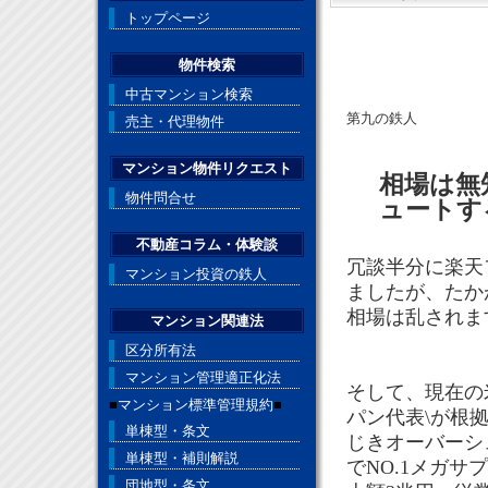
トップページ
物件検索
中古マンション検索
第九の鉄人
売主・代理物件
マンション物件リクエスト
相場は無
物件問合せ
ュートす
不動産コラム・体験談
冗談半分に楽天
マンション投資の鉄人
ましたが、たか
相場は乱されま
マンション関連法
区分所有法
マンション管理適正化法
そして、現在の
■
マンション標準管理規約
■
パン代表\が根
単棟型・条文
じきオーバーシ
単棟型・補則解説
でNO.1メガ
団地型・条文