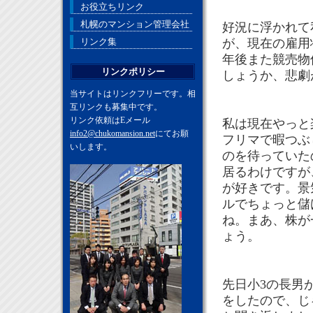
お役立ちリンク
札幌のマンション管理会社
好況に浮かれて
リンク集
が、現在の雇用
年後また競売物
リンクポリシー
しょうか、悲劇
当サイトはリンクフリーです。相
互リンクも募集中です。
リンク依頼はEメール
私は現在やっと
info2@chukomansion.net
にてお願
フリマで暇つぶ
いします。
のを待っていた
居るわけですが
が好きです。景
ルでちょっと儲
ね。まあ、株が
ょう。
先日小3の長男
をしたので、じ