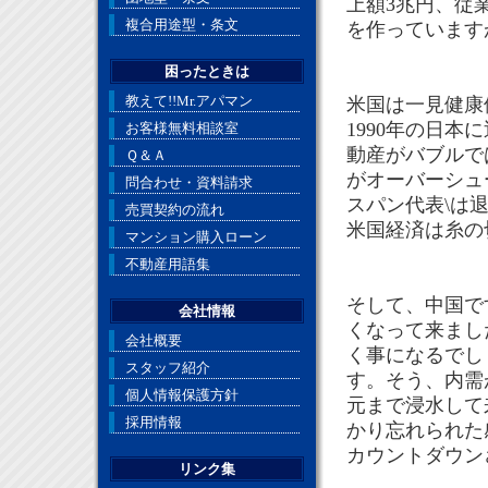
上額3兆円、従
複合用途型・条文
を作っています
困ったときは
教えて!!Mr.アパマン
米国は一見健康
1990年の日
お客様無料相談室
動産がバブルで
Ｑ＆Ａ
がオーバーシュ
問合わせ・資料請求
スパン代表\は
売買契約の流れ
米国経済は糸の
マンション購入ローン
不動産用語集
そして、中国で
会社情報
くなって来まし
会社概要
く事になるでし
スタッフ紹介
す。そう、内需
個人情報保護方針
元まで浸水して
採用情報
かり忘れられた
カウントダウン
リンク集