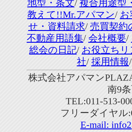
地型・条文
/
複合用途型
教えて!!Mr.アパマン
/
お
せ・資料請求
/
売買契約
不動産用語集
/
会社概要
/
総会の日記
/
お役立ちリ
社
/
採用情報
株式会社アパマンPLAZA
南9条
TEL:011-513-0
フリーダイヤル:01
E-mail:
info