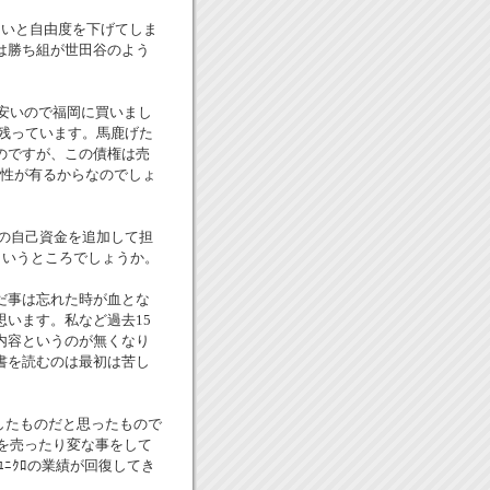
ないと自由度を下げてしま
は勝ち組が世田谷のよう
番安いので福岡に買いまし
も残っています。馬鹿げた
のですが、この債権は売
可能性が有るからなのでしょ
円の自己資金を追加して担
というところでしょうか。
だ事は忘れた時が血とな
います。私など過去15
内容というのが無くなり
書を読むのは最初は苦し
出したものだと思ったもので
菜を売ったり変な事をして
ﾕﾆｸﾛの業績が回復してき