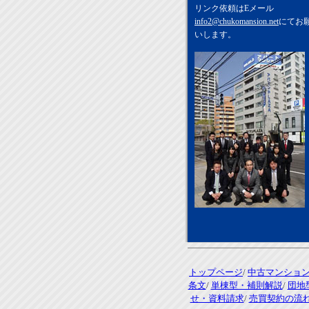
リンク依頼はEメール
info2@chukomansion.net
にてお
いします。
トップページ
/
中古マンショ
条文
/
単棟型・補則解説
/
団地
せ・資料請求
/
売買契約の流