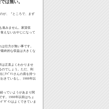
様では無い。
るのが、『ところで、まず
何も進みません。家賃収
な食えないおやじになって
れは仕方が無い事です。
が最終的な収益は大きくな
所は正直よくわかりませ
るのでしょう。ただ、利
ｱﾊﾟﾏﾝさんの肩を持つ
おきているし、1988年以
何年経っていようがあまり関
す。1988年以前はちょ
ﾞｻﾞｲﾝはよくできていま