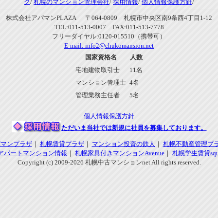
ク
/
札幌のマンション管理会社
/
採用情報
/
個人情報保護方針
/
株式会社アパマンPLAZA 〒064-0809 札幌市中央区南9条西4丁目1-12
TEL:011-513-0007 FAX:011-513-7778
フリーダイヤル:0120-015510（携帯可）
E-mail:
info2@chukomansion.net
国家資格名
人数
宅地建物取引士
11名
マンション管理士
4名
管理業務主任者
5名
個人情報保護方針
ただいま当社では新規に社員を募集しております。
パマンプラザ
｜
札幌賃貸プラザ
｜
マンション投資の鉄人
｜
札幌不動産管理プ
アパートマンション情報
｜
札幌家具付きマンションAvenue
｜
札幌学生賃貸squa
Copyright (c) 2009-2026 札幌中古マンションnet All rights reserved.