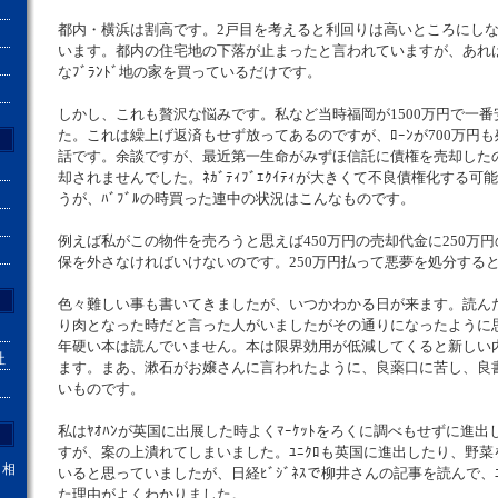
都内・横浜は割高です。2戸目を考えると利回りは高いところにし
います。都内の住宅地の下落が止まったと言われていますが、あれ
なﾌﾞﾗﾝﾄﾞ地の家を買っているだけです。
しかし、これも贅沢な悩みです。私など当時福岡が1500万円で一
た。これは繰上げ返済もせず放ってあるのですが、ﾛｰﾝが700万円
話です。余談ですが、最近第一生命がみずほ信託に債権を売却した
却されませんでした。ﾈｶﾞﾃｨﾌﾞｴｸｲﾃｨが大きくて不良債権化する
うが、ﾊﾞﾌﾞﾙの時買った連中の状況はこんなものです。
例えば私がこの物件を売ろうと思えば450万円の売却代金に250万
保を外さなければいけないのです。250万円払って悪夢を処分する
色々難しい事も書いてきましたが、いつかわかる日が来ます。読ん
り肉となった時だと言った人がいましたがその通りになったように思
年硬い本は読んでいません。本は限界効用が低減してくると新しい
社
ます。まあ、漱石がお嬢さんに言われたように、良薬口に苦し、良
いものです。
私はﾔｵﾊﾝが英国に出展した時よくﾏｰｹｯﾄをろくに調べもせずに進
すが、案の上潰れてしまいました。ﾕﾆｸﾛも英国に進出したり、野
。相
いると思っていましたが、日経ﾋﾞｼﾞﾈｽで柳井さんの記事を読んで、
た理由がよくわかりました。