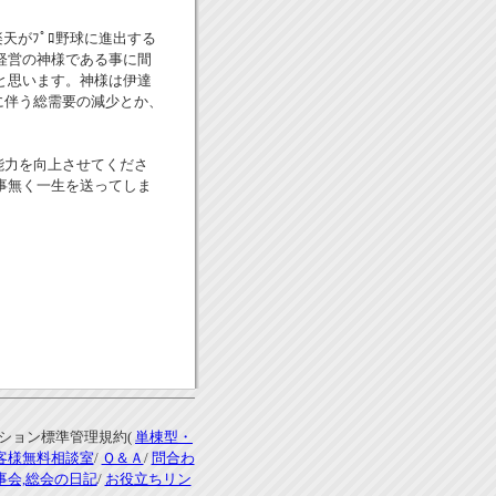
、楽天がﾌﾟﾛ野球に進出する
経営の神様である事に間
と思います。神様は伊達
少に伴う総需要の減少とか、
測能力を向上させてくださ
事無く一生を送ってしま
ンション標準管理規約(
単棟型・
客様無料相談室
/
Ｑ＆Ａ
/
問合わ
事会,総会の日記
/
お役立ちリン