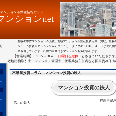
マンション不動産情報サイト
ンションnet
札幌の中古マンションの売買、札幌マンション不動産投資売買・買取、札幌
営
ンルーム投資用マンションからファミリータイプの３LDK、４LDKまで札
産取引しています。札幌の家具付きマンションも多数あります。
【営業時間】 9:15～18:45
日曜日を定休日
とさせていただきます
宅地建物取引士・マンション管理士・管理業務主任者など国家資格保有
不動産投資コラム マンション投資の鉄人
マンション投資の鉄人
神奈川県厚
第九の鉄人
ト