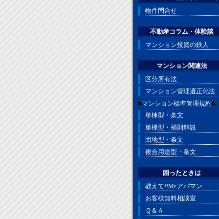
物件問合せ
不動産コラム・体験談
マンション投資の鉄人
マンション関連法
区分所有法
マンション管理適正化法
■
マンション標準管理規約
■
単棟型・条文
単棟型・補則解説
団地型・条文
複合用途型・条文
困ったときは
教えて!!Mr.アパマン
お客様無料相談室
Ｑ＆Ａ