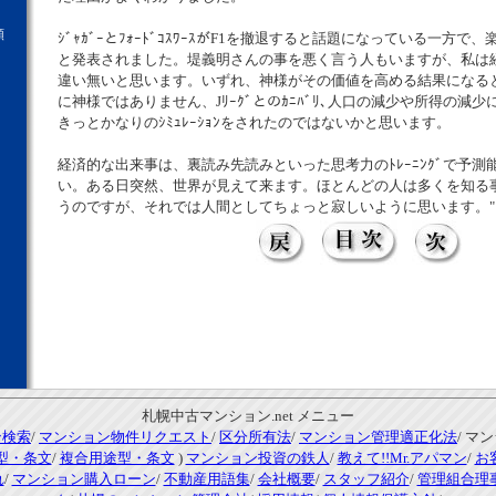
願
ｼﾞｬｶﾞｰとﾌｫｰﾄﾞｺｽﾜｰｽがF1を撤退すると話題になっている一方で
と発表されました。堤義明さんの事を悪く言う人もいますが、私は
違い無いと思います。いずれ、神様がその価値を高める結果になる
に神様ではありません、Jﾘｰｸﾞとのｶﾆﾊﾞﾘ､人口の減少や所得の減
きっとかなりのｼﾐｭﾚｰｼｮﾝをされたのではないかと思います。
経済的な出来事は、裏読み先読みといった思考力のﾄﾚｰﾆﾝｸﾞで予
い。ある日突然、世界が見えて来ます。ほとんどの人は多くを知る
うのですが、それでは人間としてちょっと寂しいように思います。"
札幌中古マンション.net メニュー
ン検索
/
マンション物件リクエスト
/
区分所有法
/
マンション管理適正化法
/ マ
型・条文
/
複合用途型・条文
)
マンション投資の鉄人
/
教えて!!Mr.アパマン
/
お
れ
/
マンション購入ローン
/
不動産用語集
/
会社概要
/
スタッフ紹介
/
管理組合理