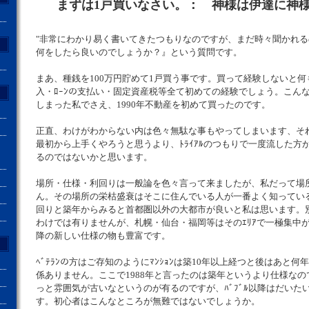
まずは1戸買いなさい。： 神様は伊達に神
"非常にわかり易く書いてきたつもりなのですが、まだ時々聞かれ
何をしたら良いのでしょうか？』という質問です。
まあ、種銭を100万円貯めて1戸買う事です。買って経験しないと
入・ﾛｰﾝの支払い・固定資産税等全て初めての経験でしょう。こん
しまった私でさえ、1990年不動産を初めて買ったのです。
正直、わけがわからない内は色々無駄な事もやってしまいます、そ
最初から上手くやろうと思うより、ﾄﾗｲｱﾙのつもりで一度流した方
るのではないかと思います。
場所・仕様・利回りは一般論を色々言って来ましたが、私だって場
ん。その場所の栄枯盛衰はそこに住んでいる人が一番よく知ってい
回りと築年からみると首都圏以外の大都市が良いと私は思います。別に
わけでは有りませんが、札幌・仙台・福岡等はそのｴﾘｱで一極集中が
降の新しい仕様の物も豊富です。
ﾍﾞﾃﾗﾝの方はご存知のようにﾏﾝｼｮﾝは築10年以上経つと後はあと
係ありません。ここで1988年と言ったのは築年というより仕様なので
っと雰囲気が古いなというのが有るのですが、ﾊﾞﾌﾞﾙ以降はだいたいﾃ
す。初心者はこんなところが無難ではないでしょうか。