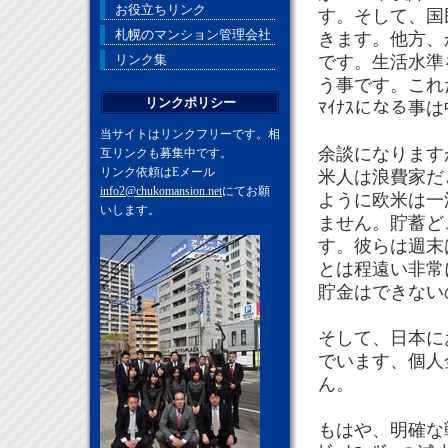
お役立ちリンク
す。そして、国
札幌のマンション管理会社
きます。他方、
リンク集
です。生活水準
う事です。これ
リンクポリシー
ﾏｲﾅｽになる事
当サイトはリンクフリーです。相
余談になります
互リンクも募集中です。
リンク依頼はEメール
米人は浪費家だ
info2@chukomansion.net
にてお願
ように欧米は一
いします。
ません。貯蓄ど
す。彼らは週末は
とは程遠い非常
貯金はできない
そして、日本に
でいます、個人金
ん。
もはや、明確な