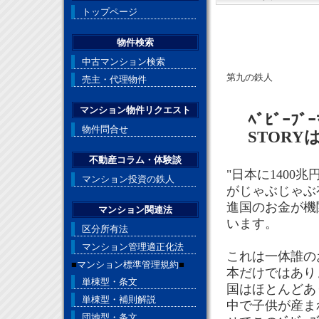
トップページ
物件検索
中古マンション検索
第九の鉄人
売主・代理物件
マンション物件リクエスト
ﾍﾞﾋﾞｰ
物件問合せ
STOR
不動産コラム・体験談
"日本に140
マンション投資の鉄人
がじゃぶじゃぶ
進国のお金が機
マンション関連法
います。
区分所有法
マンション管理適正化法
これは一体誰の
■
マンション標準管理規約
■
本だけではあり
単棟型・条文
国はほとんどあ
単棟型・補則解説
中で子供が産ま
団地型・条文