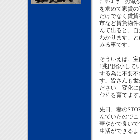
ｹﾞｯﾄﾕｰｻﾞｰ
を求めて家賃の下げ
だけでなく賃貸
市など賃貸物件
んて出ると、自
わかります。と
みる事です。
そういえば、宝
1兆円縮小して
する為に不要不
す。皆さんも世
ださい。変化には
ｲﾝﾄﾞを育てます
先日、妻のST
んでいたのでこ
華やかで良いで
生活ができるよ