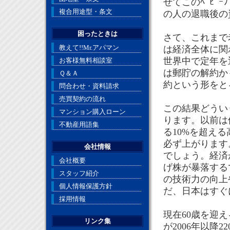
せてこのﾍﾞﾋﾞ
複合用途型・条文
の人の退職後の
困ったときは
さて、これまで
教えて!!Mr.アパマン
は経済全体に関
世界中で定年を
お客様無料相談室
は郵貯の解約かも
Ｑ＆Ａ
約という形をと
問合わせ・資料請求
売買契約の流れ
この結果どうい
マンション購入ローン
ります。以前は個
不動産用語集
る10%を超え
必ず上がります
会社情報
でしょう。経済
会社概要
げ株が暴落するで
スタッフ紹介
の技術力の向上
個人情報保護方針
だ、日本はすぐ
採用情報
現在60歳を迎
リンク集
が2006年以降