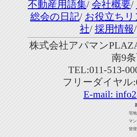
不動産用語集
/
会社概要
/
総会の日記
/
お役立ちリ
社
/
採用情報
株式会社アパマンPLAZA
南9条
TEL:011-513-0
フリーダイヤル:01
E-mail:
info
宅地
マン
管理