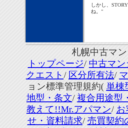
しかし、STO
ね。"
札幌中古マンシ
トップページ
/
中古マン
クエスト
/
区分所有法
/
ョン標準管理規約(
単棟
地型・条文
/
複合用途型
教えて!!Mr.アパマン
/
お
せ・資料請求
/
売買契約