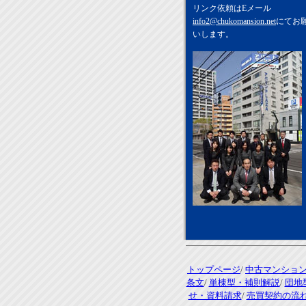
リンク依頼はEメール
info2@chukomansion.net
にてお
いします。
トップページ
/
中古マンショ
条文
/
単棟型・補則解説
/
団地
せ・資料請求
/
売買契約の流