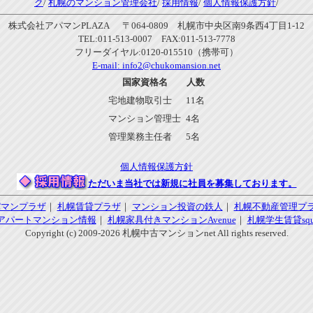
ク
/
札幌のマンション管理会社
/
採用情報
/
個人情報保護方針
/
株式会社アパマンPLAZA 〒064-0809 札幌市中央区南9条西4丁目1-12
TEL:011-513-0007 FAX:011-513-7778
フリーダイヤル:0120-015510（携帯可）
E-mail:
info2@chukomansion.net
国家資格名
人数
宅地建物取引士
11名
マンション管理士
4名
管理業務主任者
5名
個人情報保護方針
ただいま当社では新規に社員を募集しております。
パマンプラザ
｜
札幌賃貸プラザ
｜
マンション投資の鉄人
｜
札幌不動産管理プ
アパートマンション情報
｜
札幌家具付きマンションAvenue
｜
札幌学生賃貸squa
Copyright (c) 2009-2026 札幌中古マンションnet All rights reserved.