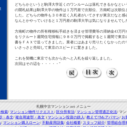
どちらかというと駒澤大学近くのワンルームは落札できるかなとい
願
の開札結果は駒澤大学の物件は１万円差で次順位、方南町は次順位
した。どちらの物件も３０本近く入札者がいてさすが東京だなと感
なんとかやっていけると１万円差の駒澤大学は気になりませんでし
方南町の物件の所有権移転手続きを済ませ管理費等の滞納金43万円
をリクルート週間住宅情報に９８０万円で掲載すると１週間で東京
書をＦＡＸで送ってきました。業者にはあまり売りたくなかったの
いさっさと売却して東京のスピードに驚きました。
これを契機に東京でも次から次へと入札を繰り返しました。
次回はその辺を・・・・・"
札幌中古マンション.net メニュー
ン検索
/
マンション物件リクエスト
/
区分所有法
/
マンション管理適正化法
/ マ
型・条文
/
複合用途型・条文
)
マンション投資の鉄人
/
教えて!!Mr.アパマン
/
お
れ
/
マンション購入ローン
/
不動産用語集
/
会社概要
/
スタッフ紹介
/
管理組合理