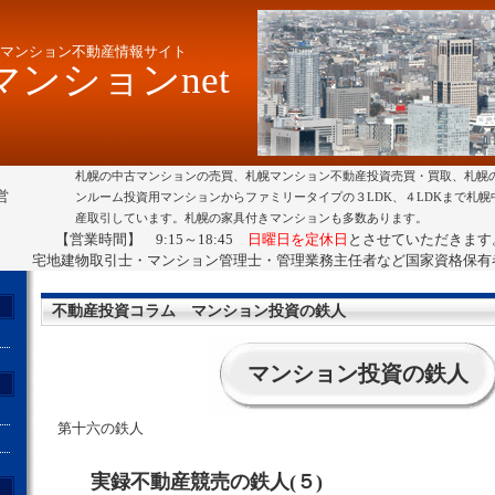
マンション不動産情報サイト
ンションnet
札幌の中古マンションの売買、札幌マンション不動産投資売買・買取、札幌
営
ンルーム投資用マンションからファミリータイプの３LDK、４LDKまで札
産取引しています。札幌の家具付きマンションも多数あります。
【営業時間】 9:15～18:45
日曜日を定休日
とさせていただきます
宅地建物取引士・マンション管理士・管理業務主任者など国家資格保有
不動産投資コラム マンション投資の鉄人
マンション投資の鉄人
第十六の鉄人
実録不動産競売の鉄人(５)
ト