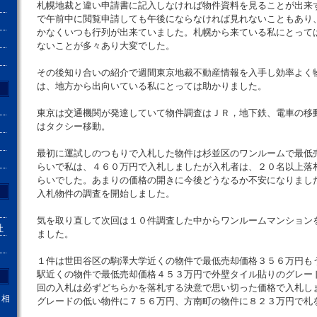
札幌地裁と違い申請書に記入しなければ物件資料を見ることが出来
で午前中に閲覧申請しても午後にならなければ見れないこともあり
かなくいつも行列が出来ていました。札幌から来ている私にとって
ないことが多々あり大変でした。
その後知り合いの紹介で週間東京地裁不動産情報を入手し効率よく
は、地方から出向いている私にとっては助かりました。
東京は交通機関が発達していて物件調査はＪＲ，地下鉄、電車の移
はタクシー移動。
最初に運試しのつもりで入札した物件は杉並区のワンルームで最低
らいで私は、４６０万円で入札しましたが入札者は、２０名以上落
らいでした。あまりの価格の開きに今後どうなるか不安になりまし
入札物件の調査を開始しました。
気を取り直して次回は１０件調査した中からワンルームマンション
社
ました。
１件は世田谷区の駒澤大学近くの物件で最低売却価格３５６万円も
駅近くの物件で最低売却価格４５３万円で外壁タイル貼りのグレー
回の入札は必ずどちらかを落札する決意で思い切った価格で入札し
。相
グレードの低い物件に７５６万円、方南町の物件に８２３万円で札