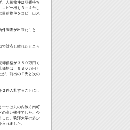
ず、人気物件は順番待ち
、コピー機も３～４台し
は目的物件をコピー出来
物件調査が出来たこと
動で対応し離れたところ
売却価格が３５０万円く
札価格は、６８０万円く
たが、前出のＴ氏と次の
を２件入札することにし
う一つは丸の内線方南町
ドの高い物件でした。今
ました。駒澤大学の多少
を入れました。