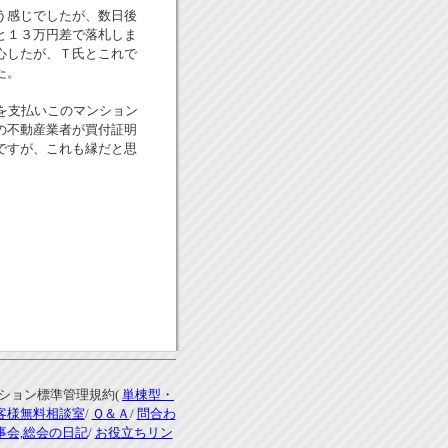
う感じでしたが、数日後
と１３万円差で落札しま
心したが、Ｔ氏とこれで
た。
を支払いこのマンション
の不動産業者が買付証明
ですが、これも縁だと思
ンション標準管理規約(
単棟型・
客様無料相談室
/
Ｑ＆Ａ
/
問合わ
事会,総会の日記
/
お役立ちリン