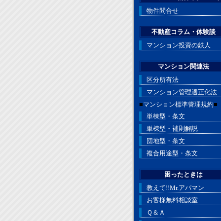
物件問合せ
不動産コラム・体験談
マンション投資の鉄人
マンション関連法
区分所有法
マンション管理適正化法
■
マンション標準管理規約
■
単棟型・条文
単棟型・補則解説
団地型・条文
複合用途型・条文
困ったときは
教えて!!Mr.アパマン
お客様無料相談室
Ｑ＆Ａ