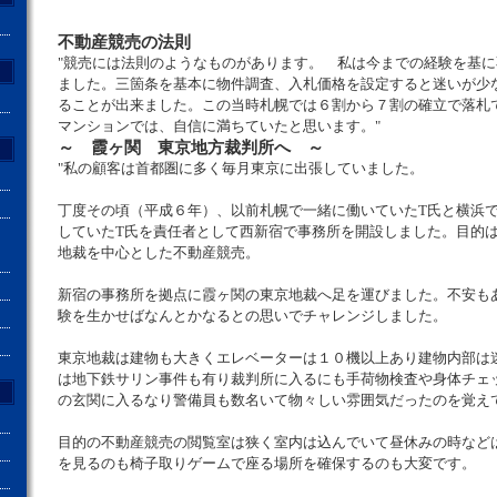
不動産競売の法則
"競売には法則のようなものがあります。 私は今までの経験を基
ました。三箇条を基本に物件調査、入札価格を設定すると迷いが少
ることが出来ました。この当時札幌では６割から７割の確立で落札
マンションでは、自信に満ちていたと思います。"
～ 霞ヶ関 東京地方裁判所へ ～
"私の顧客は首都圏に多く毎月東京に出張していました。
丁度その頃（平成６年）、以前札幌で一緒に働いていたT氏と横浜
していたT氏を責任者として西新宿で事務所を開設しました。目的
地裁を中心とした不動産競売。
新宿の事務所を拠点に霞ヶ関の東京地裁へ足を運びました。不安も
験を生かせばなんとかなるとの思いでチャレンジしました。
東京地裁は建物も大きくエレベーターは１０機以上あり建物内部は
は地下鉄サリン事件も有り裁判所に入るにも手荷物検査や身体チェ
の玄関に入るなり警備員も数名いて物々しい雰囲気だったのを覚え
目的の不動産競売の閲覧室は狭く室内は込んでいて昼休みの時など
を見るのも椅子取りゲームで座る場所を確保するのも大変です。