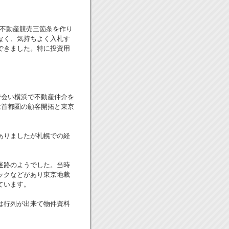
に不動産競売三箇条を作り
なく、気持ちよく入札す
できました。特に投資用
で会い横浜で不動産仲介を
は首都圏の顧客開拓と東京
ありましたが札幌での経
迷路のようでした。当時
ックなどがあり東京地裁
ています。
は行列が出来て物件資料