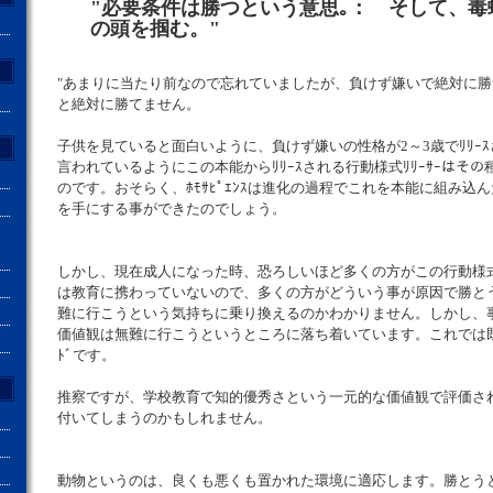
"必要条件は勝つという意思｡： そして、毒
の頭を掴む。"
"あまりに当たり前なので忘れていましたが、負けず嫌いで絶対に
と絶対に勝てません。
子供を見ていると面白いように、負けず嫌いの性格が2～3歳でﾘﾘｰｽされま
言われているようにこの本能からﾘﾘｰｽされる行動様式ﾘﾘｰｻｰはそ
のです。おそらく、ﾎﾓｻﾋﾟｴﾝｽは進化の過程でこれを本能に組み込
を手にする事ができたのでしょう。
しかし、現在成人になった時、恐ろしいほど多くの方がこの行動様
は教育に携わっていないので、多くの方がどういう事が原因で勝と
難に行こうという気持ちに乗り換えるのかわかりません。しかし、
価値観は無難に行こうというところに落ち着いています。これでは既にｿﾞﾝﾋ
ﾄﾞです。
推察ですが、学校教育で知的優秀さという一元的な価値観で評価さ
付いてしまうのかもしれません。
動物というのは、良くも悪くも置かれた環境に適応します。勝とう