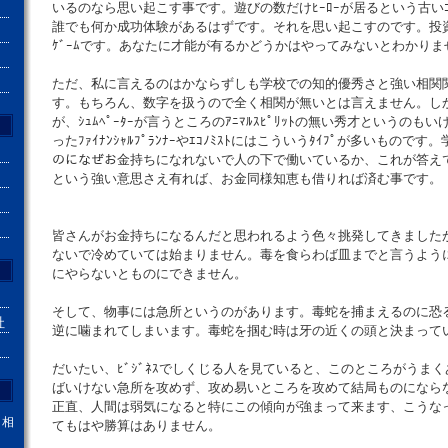
いるのなら思い起こす事です。遊びの数だけﾋｰﾛｰが居るという古いｺ
誰でも何か成功体験があるはずです。それを思い起こすのです。投
ｹﾞｰﾑです。あなたに才能が有るかどうかはやってみないとわかりま
ただ、私に言えるのはかならずしも学校での知的優秀さと強い相関
す。もちろん、数字を扱うので全く相関が無いとは言えません。し
が、ｼｭﾑﾍﾟｰﾀｰが言うところのｱﾆﾏﾙｽﾋﾟﾘｯﾄの無い秀才というのも
ったﾌｧｲﾅﾝｼｬﾙﾌﾟﾗﾝﾅｰやｴｺﾉﾐｽﾄにはこういうﾀｲﾌﾟが多いものです
のになぜお金持ちになれないで人の下で働いているか、これが答え
という強い意思さえ有れば、お金同様知恵も借りれば済む事です。
皆さんがお金持ちになるんだと思われるよう色々挑発してきました
ないで冷めていては始まりません。毒を食らわば皿までと言うよう
にやらないとものにできません。
そして、物事には急所というのがあります。毒蛇を捕まえるのに恐
社
逆に噛まれてしまいます。毒蛇を掴む時は牙の近くの頭と決まって
だいたい、ﾋﾞｼﾞﾈｽでしくじる人を見ていると、このところがうま
ばいけない急所を攻めず、攻め易いところを攻めて結局ものになら
正直、人間は弱気になると特にこの傾向が強まって来ます、こうな
。相
てもはや勝算はありません。