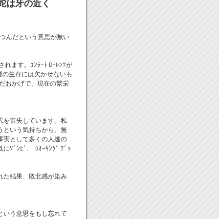
蛇は牙の近く
勝つんだという意思が無い
す。ｺﾝﾗｰﾄ ﾛｰﾚﾝﾂが
の種の生存には欠かせないも
んだおかげで、現在の繁栄
式を喪失しています。私
うという気持ちから、無
事実として多くの人達の
ﾞ: ｳｵｰｷﾝｸﾞ ﾃﾞｯ
れた結果、敗北感が染み
という意思をもし忘れて