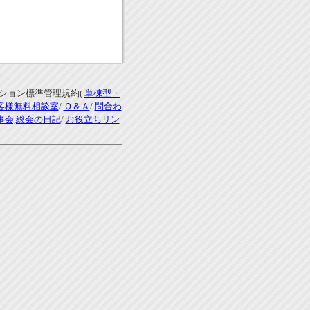
ンション標準管理規約(
単棟型・
客様無料相談室
/
Ｑ＆Ａ
/
問合わ
事会,総会の日記
/
お役立ちリン