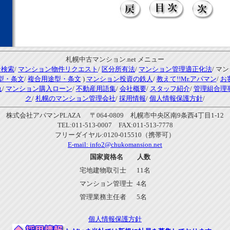
札幌中古マンション.net メニュー
ン検索
/
マンション物件リクエスト
/
区分所有法
/
マンション管理適正化法
/ マ
型・条文
/
複合用途型・条文
)
マンション投資の鉄人
/
教えて!!Mr.アパマン
/
お
れ
/
マンション購入ローン
/
不動産用語集
/
会社概要
/
スタッフ紹介
/
管理組合理
ク
/
札幌のマンション管理会社
/
採用情報
/
個人情報保護方針
/
株式会社アパマンPLAZA 〒064-0809 札幌市中央区南9条西4丁目1-12
TEL:011-513-0007 FAX:011-513-7778
フリーダイヤル:0120-015510（携帯可）
E-mail:
info2@chukomansion.net
国家資格名
人数
宅地建物取引士
11名
マンション管理士
4名
管理業務主任者
5名
個人情報保護方針