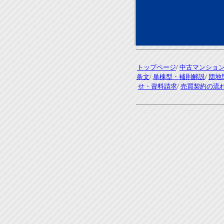
トップページ
/
中古マンショ
条文
/
単棟型・補則解説
/
団地
せ・資料請求
/
売買契約の流