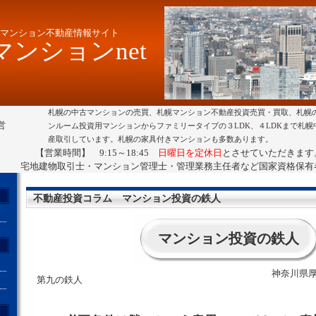
マンション不動産情報サイト
ンションnet
札幌の中古マンションの売買、札幌マンション不動産投資売買・買取、札幌
営
ンルーム投資用マンションからファミリータイプの３LDK、４LDKまで札
産取引しています。札幌の家具付きマンションも多数あります。
【営業時間】 9:15～18:45
日曜日を定休日
とさせていただきます
宅地建物取引士・マンション管理士・管理業務主任者など国家資格保有
不動産投資コラム マンション投資の鉄人
マンション投資の鉄人
神奈川県厚
第九の鉄人
ト