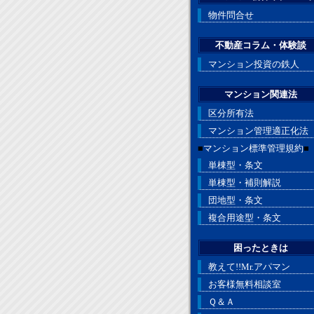
物件問合せ
不動産コラム・体験談
マンション投資の鉄人
マンション関連法
区分所有法
マンション管理適正化法
■
マンション標準管理規約
■
単棟型・条文
単棟型・補則解説
団地型・条文
複合用途型・条文
困ったときは
教えて!!Mr.アパマン
お客様無料相談室
Ｑ＆Ａ