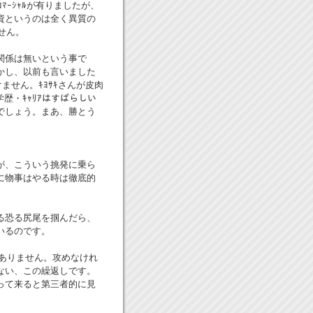
ﾏｰｼｬﾙが有りましたが、
資というのは全く異質の
せん。
関係は無いという事で
かし、以前も言いました
いけません。ｷﾖｻｷさんが皮肉
。学歴・ｷｬﾘｱはすばらしい
でしょう。まあ、勝とう
が、こういう挑発に乗ら
に物事はやる時は徹底的
る恐る尻尾を掴んだら、
いるのです。
くありません。攻めなけれ
ない、この繰返しです。
って来ると第三者的に見