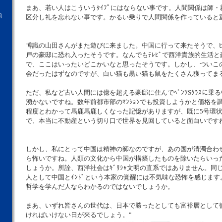
まあ、若い人はこういうﾀｲﾌﾟにはならない事です。人間関係は師
願
区分し礼を忘れない事です。かるい乗りで人間関係を作っていると
博識の山田さんがまた遊びに来ました。中国に行って来たそうで、ﾋﾞﾊ
戸の豪邸に恐れ入ったそうです。なんでもﾃﾚﾋﾞで西洋貴族的生活と豪
で、ここはいったいどこかいなと思ったそうです。しかし、ついこ
会だったはずなのですが、白い猫も黒い猫も鼠をたくさん獲ってま
ただ、私など古い人間には億を超える豪邸に住んでﾍﾞﾝﾂSｸﾗｽに乗
湧かないですね。数年前都市部のﾏﾝｼｮﾝでも投資しようかと価格を
程度とわかって馬鹿馬鹿しくなった記憶がありますが、既に5号環
で、本当に不動産という切り口で世界を見回していると面白いです
しかし、私にとって中国は精神の師なのですが、あの国が清濁合わ
ら怖いですね。人類の文化から中国が構築したものを除いたらいっ
しょうか。所詮、西洋社会はｷﾞﾘｼｬ文明の直系ではありません。同
人として中国とｲﾝﾄﾞという本家の覚醒には不気味な恐怖を感じます。
哲学を学んだ人ならわかるのではないでしょうか。
まあ、いずれ皆さんの世代は、日本で勝ったとしても富裕層として
ければいけない日が来るでしょう。"