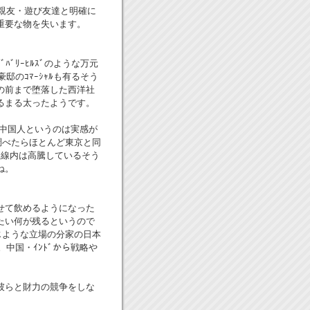
・親友・遊び友達と明確に
重要な物を失います。
ﾞﾘｰﾋﾙｽﾞのような万元
邸のｺﾏｰｼｬﾙも有るそう
の前まで堕落した西洋社
るまる太ったようです。
る中国人というのは実感が
調べたらほとんど東京と同
状線内は高騰しているそう
ね。
せて飲めるようになった
たい何が残るというので
じような立場の分家の日本
中国・ｲﾝﾄﾞから戦略や
彼らと財力の競争をしな