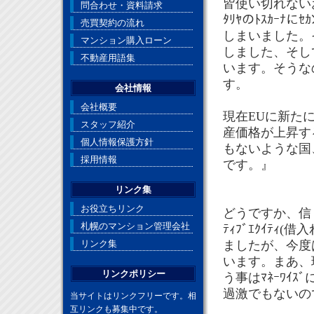
皆使い切れないお
問合わせ・資料請求
ﾀﾘﾔのﾄｽｶｰﾅ
売買契約の流れ
しまいました。
マンション購入ローン
しました、そし
不動産用語集
います。そうな
す。
会社情報
会社概要
現在EUに新た
スタッフ紹介
産価格が上昇す
個人情報保護方針
もないような国、
採用情報
です。』
リンク集
お役立ちリンク
どうですか、信
札幌のマンション管理会社
ﾃｨﾌﾞｴｸｲﾃ
リンク集
ましたが、今度
います。まあ、現
リンクポリシー
う事はﾏﾈｰﾜｲ
過激でもないの
当サイトはリンクフリーです。相
互リンクも募集中です。