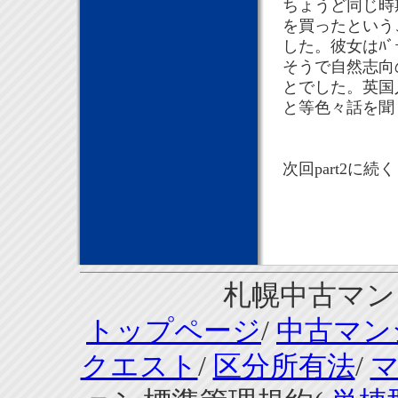
ちょうど同じ時
を買ったという
した。彼女はﾊﾞ
そうで自然志向
とでした。英国人
と等色々話を聞
次回part2に続
札幌中古マンシ
トップページ
/
中古マン
クエスト
/
区分所有法
/