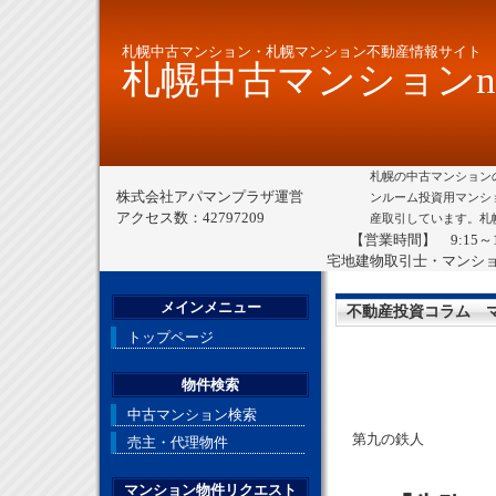
札幌中古マンション・札幌マンション不動産情報サイト
札幌中古マンションne
札幌の中古マンション
株式会社アパマンプラザ運営
ンルーム投資用マンシ
アクセス数：42797209
産取引しています。札
【営業時間】 9:15～
宅地建物取引士・マンシ
メインメニュー
不動産投資コラム 
トップページ
物件検索
中古マンション検索
第九の鉄人
売主・代理物件
マンション物件リクエスト