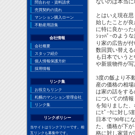
ないのは本当に
問合わせ・資料請求
売買契約の流れ
とはいえ現在思
マンション購入ローン
始したことが良
不動産用語集
に特に良かった
ｼｮｯﾊﾟｰのよ
会社情報
り家の広告が付
会社概要
数回買い替える
スタッフ紹介
も日本でいうと
個人情報保護方針
や新規物件が写
採用情報
3度の飯より不
リンク集
産の価格の相場
お役立ちリンク
は家の話をする
札幌のマンション管理会社
についての情報
リンク集
を知りました、な
にﾋﾟｰｸに対
リンクポリシー
日本で’90年
た、価格が下が
当サイトはリンクフリーです。相
格に対し家賃が
互リンクも募集中です。