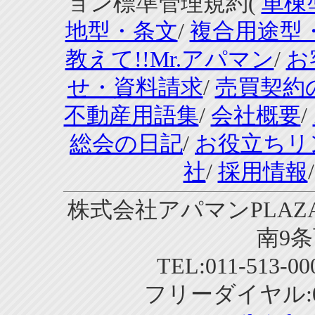
ョン標準管理規約(
単棟
地型・条文
/
複合用途型
教えて!!Mr.アパマン
/
お
せ・資料請求
/
売買契約
不動産用語集
/
会社概要
/
総会の日記
/
お役立ちリ
社
/
採用情報
株式会社アパマンPLAZA
南9条
TEL:011-513-0
フリーダイヤル:01