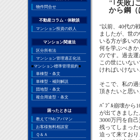
"｢失敗｣
物件問合せ
から鋼（は
不動産コラム・体験談
"以前、40代
マンション投資の鉄人
ましたが、世の
いる方が多いの
マンション関連法
何を学ぶべきか
区分所有法
のです。過去運
マンション管理適正化法
この世にいない
■
マンション標準管理規約
■
ければいけない
単棟型・条文
単棟型・補則解説
そこで、私の過去
団地型・条文
頂きたいと思い
複合用途型・条文
ﾊﾞﾌﾞﾙ崩壊か
困ったときは
が出てきました。
教えて!!Mr.アパマン
3000万円を自
残ってしまった
お客様無料相談室
迫って来ており
Ｑ＆Ａ