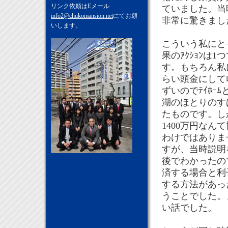
リンク依頼はEメール
ていました。当時
info2@chukomansion.net
にてお願
非常に驚きまし
いします。
こういう私にとっ
果のｱｸｼｮﾝは
す。もちろん私
らい頭金にして
ずいのでﾃｲﾎｰ
湖のほとりのすば
たものです。し
1400万円なん
わけではありませ
すが、当時説明
後でわかったの
済する場合と利
する方法があっ
うことでした。
い話でした。