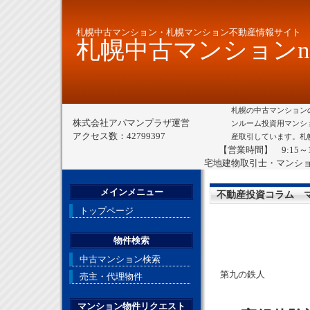
札幌中古マンション・札幌マンション不動産情報サイト
札幌中古マンションne
札幌の中古マンション
株式会社アパマンプラザ運営
ンルーム投資用マンシ
アクセス数：42799397
産取引しています。札
【営業時間】 9:15～
宅地建物取引士・マンシ
メインメニュー
不動産投資コラム 
トップページ
物件検索
中古マンション検索
第九の鉄人
売主・代理物件
マンション物件リクエスト