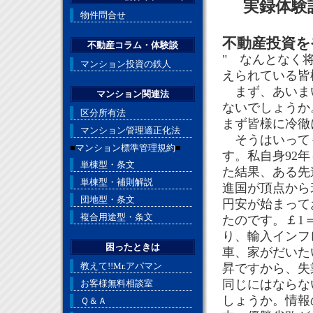
実録体験
物件問合せ
不動産投資を
不動産コラム・体験談
" なんとなく
マンション投資の鉄人
えられている皆
まず、あいまい
マンション関連法
ないでしょうか
区分所有法
まず皆様に冷徹
マンション管理適正化法
そうはいっても
■
マンション標準管理規約
■
す。私自身92
単棟型・条文
た結果、ある先
単棟型・補則解説
進国が頂点から
団地型・条文
円安が始まって
複合用途型・条文
たのです。￡1＝
り、輸入インフ
困ったときは
車、家がだいた
教えて!!Mr.アパマン
昇ですから、失
同じにはならな
お客様無料相談室
しょうか。情報
Ｑ＆Ａ