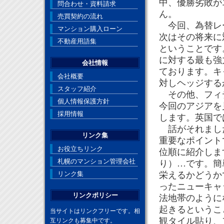
中、優勝劣敗が
問合わせ・資料請求
ん。
売買契約の流れ
今回、為替レー
マンション購入ローン
次はその将来に
不動産用語集
ということです
に対する最も強
会社情報
ております。キ
会社概要
対しヘッジす
スタッフ紹介
その他、フィデ
個人情報保護方針
今回のアジアを
採用情報
します。英国で
話がそれました
リンク集
重要なポイント
お役立ちリンク
位順に紹介します
札幌のマンション管理会社
り）…です。簡
リンク集
栄えるかどうか
ったニューキャ
リンクポリシー
法地帯のように
起きるというこ
当サイトはリンクフリーです。相
観タイル貼り、
互リンクも募集中です。