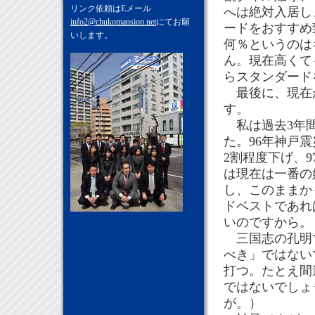
リンク依頼はEメール
へは絶対入居し
info2@chukomansion.net
にてお願
ードをおすすめ
いします。
何％というのは
ん。現在高くて
らスタンダード
最後に、現在
す。
私は過去3年間
た。96年神戸
2割程度下げ、
は現在は一番の
し、このままか
ドベストであれ
いのですから。
三国志の孔明で
べき」ではない
打つ。たとえ間
ではないでしょ
が。）