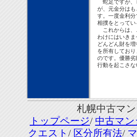
蛇足ですが、ロ
が、元金分はも
す。一度金利分
相撲をとってい
これからは、こ
わけにはいきま
どんどん財を増
を所有しており
のです。優勝劣
行動を起こさな
札幌中古マンシ
トップページ
/
中古マン
クエスト
/
区分所有法
/