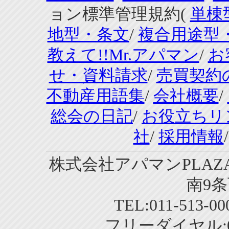
ョン標準管理規約(
単棟
地型・条文
/
複合用途型
教えて!!Mr.アパマン
/
お
せ・資料請求
/
売買契約
不動産用語集
/
会社概要
/
総会の日記
/
お役立ちリ
社
/
採用情報
株式会社アパマンPLAZA
南9条
TEL:011-513-0
フリーダイヤル:01