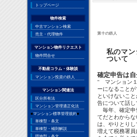
トップページ
物件検索
中古マンション検索
第十の鉄人
売主・代理物件
マンション物件リクエスト
私のマン
物件問合せ
ついて
不動産コラム・体験談
確定申告は自
マンション投資の鉄人
" マンション
ーになることが
マンション関連法
といけないこと
区分所有法
告について話し
マンション管理適正化法
毎年、確定申告
■
マンション標準管理規約
■
てだとわからな
単棟型・条文
は、やりとりし
単棟型・補則解説
増えて税務署員
団地型・条文