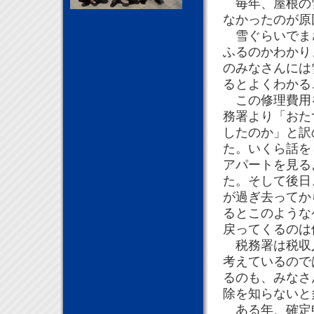
毎年、屋根の雪
なかったのが
雪ぐらいでまさ
ふるのかわかり
のみなさんには
るとよくわかる
この修理費用を
務署より「おた
したのか」と訳
た。いくら話を
アパートを見る
た。そして後日
が過ぎ去ってか
るとこのような
戻ってくるのは
税務署は税収入
考えているので
るのも、みなさ
除を知らないと
ある年、確定申