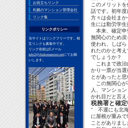
お役立ちリンク
このメリットを
札幌のマンション管理会社
話です。初年度
リンク集
方々は会社まか
生には勤労学生
リンクポリシー
本来、確定申告
無関心のため戻
当サイトはリンクフリーです。相
使われ、しばら
互リンクも募集中です。
リンク依頼はEメール
れたのかと考え
info2@chukomansion.net
にてお願
でしょうか？
いします。
これまで政治に
かり一票が当選
とがあったと思
この無関心が不
人、マンション
かれ目だと言え
税務署と確定
" 不運にも北
に屋根が重みで
ことがありまし