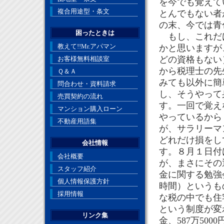
を今でも覚えて
複合用途型・条文
とんでもない者
の末、今では青
困ったときは
もし、これだけ
教えて!!Mr.アパマン
かと思いますが
どの資格もない
お客様無料相談室
から税理士の先
Ｑ＆Ａ
みても以外に簡
問合わせ・資料請求
し、そうやって
売買契約の流れ
す。一回で覚え
マンション購入ローン
やっているから
不動産用語集
が、サラリーマ
どれだけ損をし
会社情報
す。８月１日付
会社概要
が、まさにその
スタッフ紹介
金に関する勉強
個人情報保護方針
時間）というも
採用情報
な税の中でも住
という制度が変わ
リンク集
金、587万50