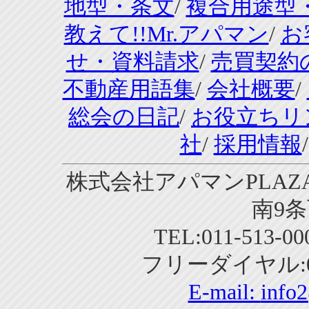
地型・条文
/
複合用途型
教えて!!Mr.アパマン
/
お
せ・資料請求
/
売買契約
不動産用語集
/
会社概要
/
総会の日記
/
お役立ちリ
社
/
採用情報
株式会社アパマンPLAZA
南9条
TEL:011-513-0
フリーダイヤル:01
E-mail:
info