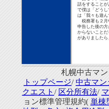
話をすることが
で僕は「どうし
は「我々も遊ん
税務署も２月中
申告した後の方
からないことだ
がありましたら
札幌中古マンシ
トップページ
/
中古マン
クエスト
/
区分所有法
/
ョン標準管理規約(
単棟