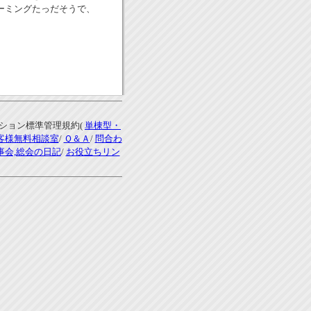
ーミングたっだそうで、
ンション標準管理規約(
単棟型・
客様無料相談室
/
Ｑ＆Ａ
/
問合わ
事会,総会の日記
/
お役立ちリン