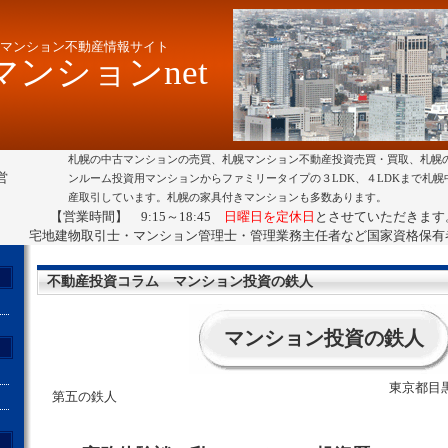
マンション不動産情報サイト
ンションnet
札幌の中古マンションの売買、札幌マンション不動産投資売買・買取、札幌
営
ンルーム投資用マンションからファミリータイプの３LDK、４LDKまで札
産取引しています。札幌の家具付きマンションも多数あります。
【営業時間】 9:15～18:45
日曜日を定休日
とさせていただきます
宅地建物取引士・マンション管理士・管理業務主任者など国家資格保有
不動産投資コラム マンション投資の鉄人
マンション投資の鉄人
東京都目
第五の鉄人
ト