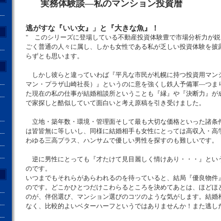
実務体験談―私のマンション投資暦
逃がすな『いい女』」と『大きな魚』！
" このシリーズに登場している不動産投資体験豊で市場分析力が
ごく普通の人々に属し、しかも女性である私が乏しい投資体験を披
らずとも思います。
しかし彼らと違っていわば『平凡な市民が札幌に持つ投資用マンシ
マン・プラザ山崎社長）』というのに意を強くし鉄人予備軍―つま
た現在の私の仕事が結婚相談所ということも『縁』や『決断力』が
で家探しと酷似していて面白いと考え原稿を引き受けました。
立地・築年数・環境・管理面そして最も大切な価格といった諸条
は皆皆無に等しいし、同様に結婚相手も女性にとっては高収入・高
わゆる三高プラス、ハンサムで優しい男性を探すのも難しいです。
逆に男性にとっても『才たけて見目麗しく情けあり・・・』とい
のです。
いつまでもそれらがあらわれるのを待っていると、結局『優良物件
のです。どこかひとつだけこわらるところを決めてあとは、ほどほ
のが、伴侶選び、マンション選びのコツのような気がします。結婚
なく、比較的よいベターハーフというではありませんか！また逃し