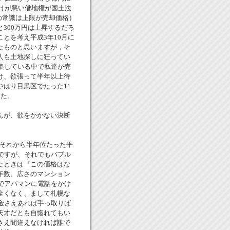
づけが悪い借地権が国土法
頃の常識は上限が売却価格）
300万円は上昇するだろ
とを考え平成3年10月に
たものと思いますが，そ
人も土地探しに狂ってい
集している中で私達が売
け、欲張って半年以上待
はり目黒区でたった11
した。
んが、欲をかかない決断
がそれから半年位たった平
ですが、それでもバブル
たときは『この価格はな
年数、広さのマンション
でアパマンに電話をかけ
全くなく、まして札幌な
金さえあれば手っ取りば
天才だとも自惚れてもい
さえ間違えなければ誰で