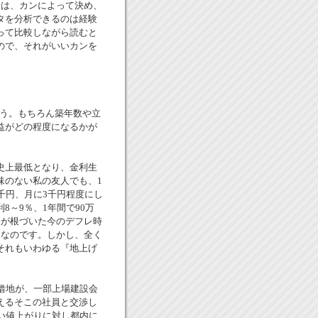
は、カンによって決め、
タを分析できるのは経験
って比較しながら読むと
ので、それがいいカンを
ょう。もちろん築年数や立
益がどの程度になるかが
史上最低となり、金利生
味のない私の友人でも、1
6千円、月に3千円程度にし
～9％、1年間で90万
利が根づいた今のデフレ時
となのです。しかし、全く
それもいわゆる『地上げ
借地が、一部上場建設会
えるそこの社員と交渉し
い値上がりに対し都内に