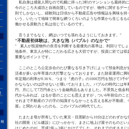
私自身は感覚人間なので札幌に持った2軒のマンションも最終的に
今のところ大成功と自画自賛しているのですが、物件に関するデー
則でしかないし、経験則は日頃から不動産広告や情報誌を興味を持
いう、いたって地味で簡単な網つくろいのような作業から生じるも
働かせる原動力と私は信じているのです。
言うまでもなく、網はいつでも張れるようにしておきます。"
"不動産初体験は、大きな泡（バブル）のなかで"
" 素人が投資物件の良否を判断する最優先の基準は、利回りでし
地条件、東京人が特にこだわる広さも大切ですが、投資に於ては収
重要なポイントです。
ここのところ公定歩合のたび重なる引き下げによって預金利息が
活者が多いお年寄達の大打撃となっております。また財産運用に興
年定期の利率が0.36％、つまり『虎の子』の1000万円を預けて3千
かならないのは許せないと嘆いておりました。バブルの時代には年利8
円、月にして7万円余という金融商品もありました。不景気と低金
社
代からみれば、はるか昔のことにも思えますが，つい6年前位のこ
それまで不動産のフの字の知識すらなかっとも言える私が不動産、
屋』と関わりあったのも、このバブルの時代でした。
たまたま母が所有していた東京・目黒駅から10分ほどのわずかな
。相
社の開発（ビル建設）にひっかかり、まさに地上げ屋そのものとい
はじめたのが、平成2年～3年にかけてでした。それまでのすさまじ