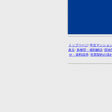
トップページ
/
中古マンショ
条文
/
単棟型・補則解説
/
団地
せ・資料請求
/
売買契約の流