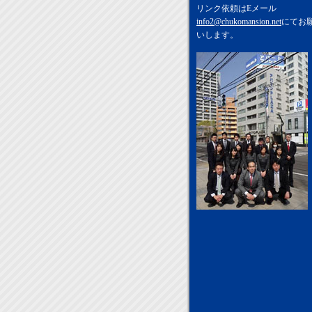
リンク依頼はEメール
info2@chukomansion.net
にてお
いします。