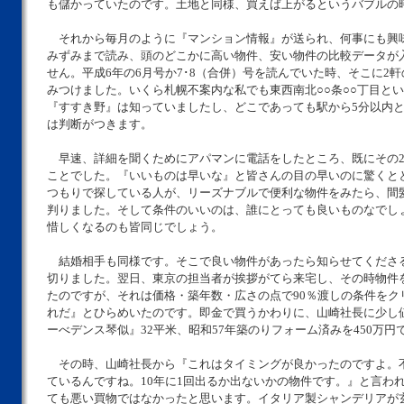
も儲かっていたのです。土地と同様、買えば上がるというバブルの
それから毎月のように『マンション情報』が送られ、何事にも興
みずみまで読み、頭のどこかに高い物件、安い物件の比較データが
せん。平成6年の6月号か7･8（合併）号を読んでいた時、そこに2
みつけました。いくら札幌不案内な私でも東西南北○○条○○丁目と
『すすき野』は知っていましたし、どこであっても駅から5分以内
は判断がつきます。
早速、詳細を聞くためにアパマンに電話をしたところ、既にその2
ことでした。『いいものは早いな』と皆さんの目の早いのに驚くと
つもりで探している人が、リーズナブルで便利な物件をみたら、間
判りました。そして条件のいいのは、誰にとっても良いものなでし
惜しくなるのも皆同じでしょう。
結婚相手も同様です。そこで良い物件があったら知らせてくださ
切りました。翌日、東京の担当者が挨拶がてら来宅し、その時物件
たのですが、それは価格・築年数・広さの点で90％渡しの条件をク
れだ』とひらめいたのです。即金で買うかわりに、山崎社長に少し
ーべデンス琴似』32平米、昭和57年築のりフォーム済みを450万円
その時、山崎社長から『これはタイミングが良かったのですよ。
ているんですね。10年に1回出るか出ないかの物件です。』と言わ
ても悪い買物ではなかったと思います。イタリア製シャンデリアが