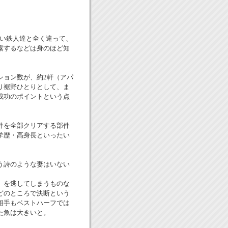
鋭い鉄人達と全く違って、
露するなどは身のほど知
ョン数が、約2軒（アパ
り裾野ひとりとして、ま
成功のポイントという点
件を全部クリアする部件
学歴・高身長といったい
う詩のような妻はいない
』を逃してしまうものな
どのところで決断という
相手もベストハーフでは
た魚は大きいと。