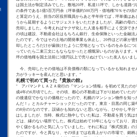
は国土法が制定済みでした。敷地20坪、私道11坪で、しかも道路
願
の条件である1億5百万円余（坪単価約500万円・借地権70％その
と算定のうえ、担当の区役所職員からあと半年待てば，坪単価はあと
うから延期するようにサジェストをいただきましたが、高齢の母のこ
売却しました。今考えればヤクザ化した人達を相手によく交渉でき
の頃は建設、不動産会社はもちろん銀行、生命保険といった金融法
たのです。今ではその土地の開発事業も休止し、20件ほどの家が密
却したところだけが歯抜けたように空地となっているのをみるにつ
っていたら二束三文にもならなかったと感慨深いものがあります。や
坪の借地権を国土法前に3億円以上で売りぬけていった友人もいま
今、売却したその借地は不良債権の類になっているかも知れませ
力がラッキーを産んだと思います。"
札幌で初めて買った『貴族の館』
" アパマンＰＬＡＺＡ発行の『マンション情報』を初めて見たの
成4年の6月頃でした。その頃、都心の不動産は下がり始めていたの
の後遺症でかなりの価格だったので、札幌のマンション物件を知っ
んだ！』とカルチャーショックだったのです。東京・目黒の同じ築
の8分の1なのです。誤値かも知れないと思いながら、ひやかし半分
はしましたが、当時、株式に熱中していた私は、不動産を買う気は
どは、縁のない場所でした。株式は始めて10年にもなっており、資
やく儲かるものと気に入っていました。それに私は『株式投資』の
たのですが、今と異なり、その頃までは右肩上がりの市場で、銘柄