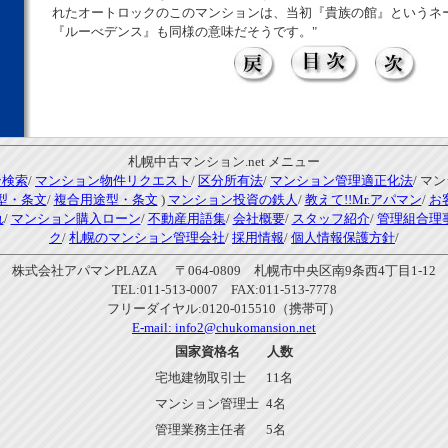
れたオートロックのこのマンションは、当初『貴族の館』というネ
『ルーべデンス』も同様の意味だそうです。"
札幌中古マンション.net メニュー
ン検索
/
マンション物件リクエスト
/
区分所有法
/
マンション管理適正化法
/ マ
型・条文
/
複合用途型・条文
)
マンション投資の鉄人
/
教えて!!Mr.アパマン
/
お
れ
/
マンション購入ローン
/
不動産用語集
/
会社概要
/
スタッフ紹介
/
管理組合理
ク
/
札幌のマンション管理会社
/
採用情報
/
個人情報保護方針
/
株式会社アパマンPLAZA 〒064-0809 札幌市中央区南9条西4丁目1-12
TEL:011-513-0007 FAX:011-513-7778
フリーダイヤル:0120-015510（携帯可）
E-mail:
info2@chukomansion.net
国家資格名
人数
宅地建物取引士
11名
マンション管理士
4名
管理業務主任者
5名