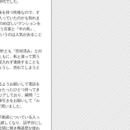
時代でした。
味を持つ性格なので、す
入っていたのかも知れま
軒のめぼしいマンションを
いう言葉と『中の島』、
というのは人気があること
軒とも『売却済み』との
ともに、私と違って買う
髪入れず連絡することも
ょうし、売れてしまうと
るようお願いして電話を
をたったひとつ持ってき
リアしており、瞬間『こ
値引きをお願いして『ル
で買いました。
不動産についている人っ
れ嬉しくなり、話半分にし
玄関に輝き陶器壁が使わ