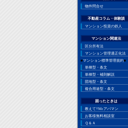
物件問合せ
不動産コラム・体験談
マンション投資の鉄人
マンション関連法
区分所有法
マンション管理適正化法
■
マンション標準管理規約
■
単棟型・条文
単棟型・補則解説
団地型・条文
複合用途型・条文
困ったときは
教えて!!Mr.アパマン
お客様無料相談室
Ｑ＆Ａ