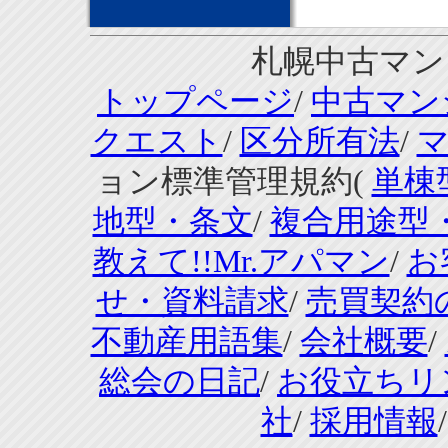
札幌中古マンシ
トップページ
/
中古マン
クエスト
/
区分所有法
/
ョン標準管理規約(
単棟
地型・条文
/
複合用途型
教えて!!Mr.アパマン
/
お
せ・資料請求
/
売買契約
不動産用語集
/
会社概要
/
総会の日記
/
お役立ちリ
社
/
採用情報