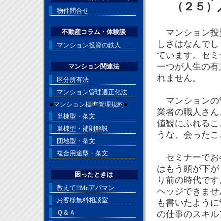
（２５）
物件問合せ
マンション投資
不動産コラム・体験談
しさはなんでし
マンション投資の鉄人
ています。セミ
一つが人生の有
マンション関連法
れません。
区分所有法
マンション管理適正化法
マンションの管
■
マンション標準管理規約
■
業者の職人さん
単棟型・条文
値観にふれるこ
単棟型・補則解説
うな、会ったこ
団地型・条文
複合用途型・条文
セミナーでお会
はもう頭が下が
困ったときは
り前の時代です
教えて!!Mr.アパマン
ヘッジできませ
お客様無料相談室
も書いたように
Ｑ＆Ａ
の仕事のスキル