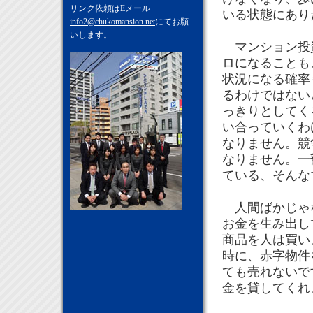
リンク依頼はEメール
いる状態にあり
info2@chukomansion.net
にてお願
いします。
マンション投資
ロになることも
状況になる確率
るわけではない
っきりとしてく
い合っていくわ
なりません。競
なりません。一
ている、そんな
人間ばかじゃな
お金を生み出し
商品を人は買い
時に、赤字物件
ても売れないで
金を貸してくれ