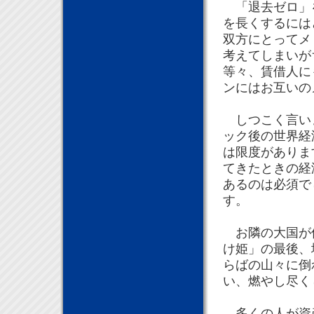
「退去ゼロ」を
を長くするには
双方にとってメ
考えてしまいが
等々、賃借人に
ンにはお互いの
しつこく言いま
ック後の世界経
は限度がありま
てきたときの経
あるのは必須で
す。
お隣の大国が倒
け姫」の最後、
らばの山々に倒
い、燃やし尽く
多くの人が資産