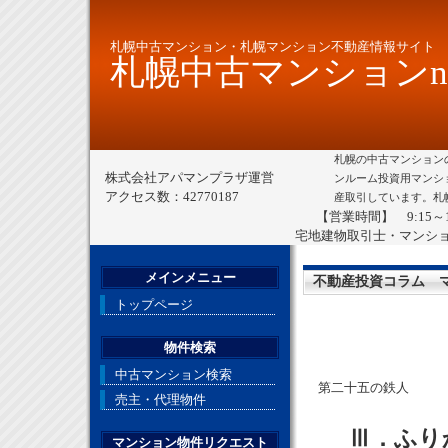
札幌中古マンション・札幌マンション不動産情報サイト
札幌中古マンションne
札幌の中古マンション
株式会社アパマンプラザ運営
ンルーム投資用マンシ
アクセス数：42770187
産取引しています。札
【営業時間】 9:15～
宅地建物取引士・マンシ
メインメニュー
不動産投資コラム 
トップページ
物件検索
中古マンション検索
第二十五の鉄人
売主・代理物件
Ⅲ．ふり
マンション物件リクエスト