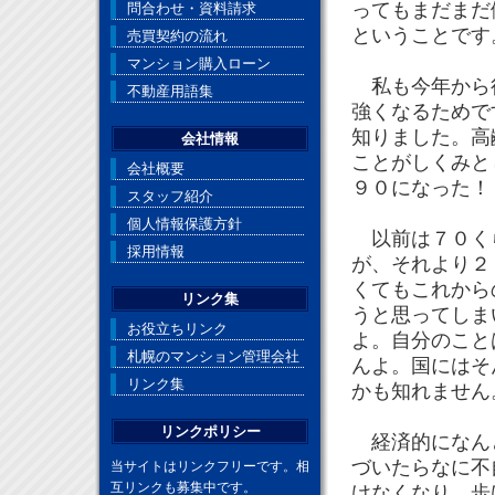
ってもまだまだ
問合わせ・資料請求
ということです
売買契約の流れ
マンション購入ローン
私も今年から行
不動産用語集
強くなるためで
知りました。高
会社情報
ことがしくみと
会社概要
９０になった！
スタッフ紹介
個人情報保護方針
以前は７０くら
採用情報
が、それより２
くてもこれから
リンク集
うと思ってしま
お役立ちリンク
よ。自分のこと
札幌のマンション管理会社
んよ。国にはそ
リンク集
かも知れま
リンクポリシー
経済的になんと
づいたらなに不
当サイトはリンクフリーです。相
互リンクも募集中です。
けなくなり、歩