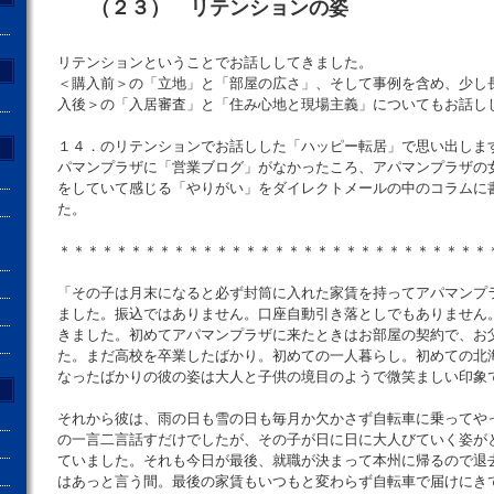
（２３） リテンションの姿
リテンションということでお話ししてきました。
＜購入前＞の「立地」と「部屋の広さ」、そして事例を含め、少し
入後＞の「入居審査」と「住み心地と現場主義」についてもお話し
１４．のリテンションでお話しした「ハッピー転居」で思い出しま
パマンプラザに「営業ブログ」がなかったころ、アパマンプラザの
をしていて感じる「やりがい」をダイレクトメールの中のコラムに
た。
＊＊＊＊＊＊＊＊＊＊＊＊＊＊＊＊＊＊＊＊＊＊＊＊＊＊＊＊＊＊
「その子は月末になると必ず封筒に入れた家賃を持ってアパマンプ
ました。振込ではありません。口座自動引き落としでもありません
きました。初めてアパマンプラザに来たときはお部屋の契約で、お
た。まだ高校を卒業したばかり。初めての一人暮らし。初めての北
なったばかりの彼の姿は大人と子供の境目のようで微笑ましい印象
それから彼は、雨の日も雪の日も毎月か欠かさず自転車に乗ってや
の一言二言話すだけでしたが、その子が日に日に大人びていく姿が
ていました。それも今日が最後、就職が決まって本州に帰るので退
はあっと言う間。最後の家賃もいつもと変わらず自転車で届けにき