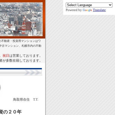
Powered by
Translate
の不動産・投資用マンションはワ
幌中古マンション、札幌市内の不動
。
祝日
は営業しております。
者が多数在籍しております。
鳥取県在住 T.T.
資の２０年