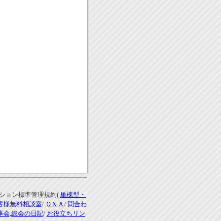
ンション標準管理規約(
単棟型・
客様無料相談室
/
Ｑ＆Ａ
/
問合わ
事会,総会の日記
/
お役立ちリン