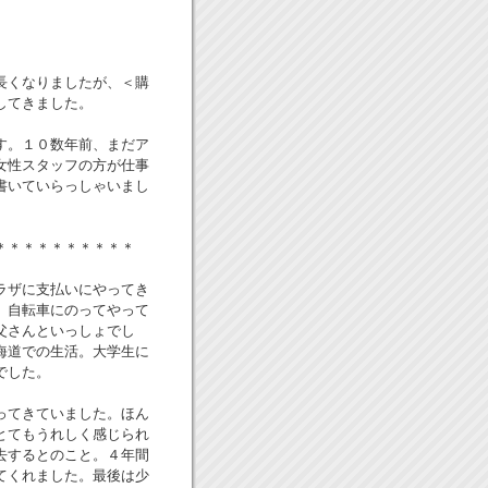
長くなりましたが、＜購
してきました。
す。１０数年前、まだア
女性スタッフの方が仕事
書いていらっしゃいまし
＊＊＊＊＊＊＊＊＊＊
ラザに支払いにやってき
。自転車にのってやって
父さんといっしょでし
海道での生活。大学生に
でした。
ってきていました。ほん
とてもうれしく感じられ
去するとのこと。４年間
てくれました。最後は少