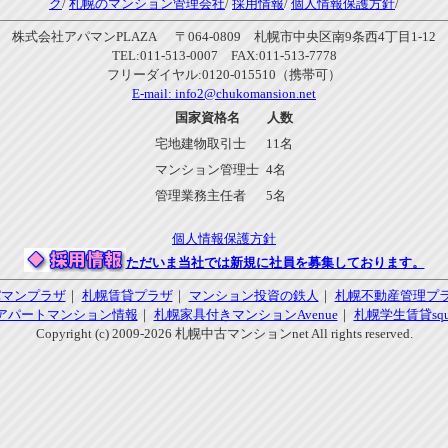
ク
/
札幌のマンション管理会社
/
採用情報
/
個人情報保護方針
/
株式会社アパマンPLAZA 〒064-0809 札幌市中央区南9条西4丁目1-12
TEL:011-513-0007 FAX:011-513-7778
フリーダイヤル:0120-015510（携帯可）
E-mail:
info2@chukomansion.net
国家資格名
人数
宅地建物取引士
11名
マンション管理士
4名
管理業務主任者
5名
個人情報保護方針
ただいま当社では新規に社員を募集しております。
パマンプラザ
｜
札幌賃貸プラザ
｜
マンション投資の鉄人
｜
札幌不動産管理プ
アパートマンション情報
｜
札幌家具付きマンションAvenue
｜
札幌学生賃貸squa
Copyright (c) 2009-2026 札幌中古マンションnet All rights reserved.