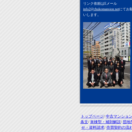
リンク依頼はEメール
info2@chukomansion.net
にてお
いします。
トップページ
/
中古マンショ
条文
/
単棟型・補則解説
/
団地
せ・資料請求
/
売買契約の流