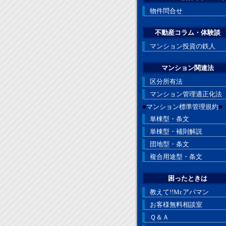
物件問合せ
不動産コラム・体験談
マンション投資の鉄人
マンション関連法
区分所有法
マンション管理適正化法
■
マンション標準管理規約
■
単棟型・条文
単棟型・補則解説
団地型・条文
複合用途型・条文
困ったときは
教えて!!Mr.アパマン
お客様無料相談室
Ｑ＆Ａ