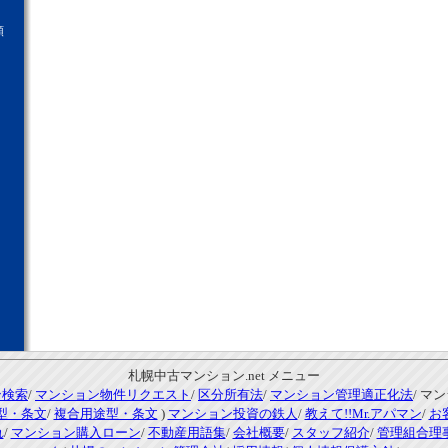
願
札幌中古マンション.net メニュー
ン検索
/
マンション物件リクエスト
/
区分所有法
/
マンション管理適正化法
/ マ
型・条文
/
複合用途型・条文
)
マンション投資の鉄人
/
教えて!!Mr.アパマン
/
お
れ
/
マンション購入ローン
/
不動産用語集
/
会社概要
/
スタッフ紹介
/
管理組合理