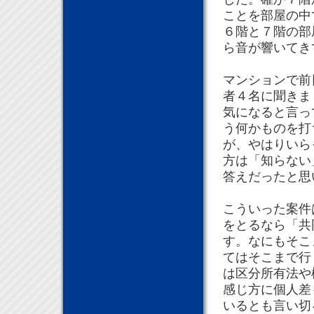
ことを部屋の中
６階と７階の部
ら音が響いてき
マンションで前
者４名に聞きま
気になると言っ
う何かものを打
が、やはりいら
方は「知らない
答えだったと思
こういった案件
をとるなら「共
す。なにもそこ
てはそこまで行
は区分所有法や
感じ方に個人差
いるとも言い切