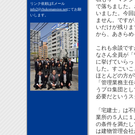
リンク依頼はEメール
で落ちました。
info2@chukomansion.net
にてお願
いました。今回
いします。
ません。ですが
いだけが残りま
から、あきらめ
これも余談です
なさん全員が「
に挙げていらっ
した。すごいこ
ほとんどの方が
「管理業務主任
うプロ集団とし
必要だというス
「宅建士」は不
業所の５人に１
の条件を満たし
は建物管理会社