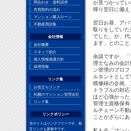
が見つかってい
問合わせ・資料請求
帰り翌日に備え
売買契約の流れ
マンション購入ローン
翌日お昼、アパ
不動産用語集
取りをしていた
でした。が、代
会社情報
ます」とのこ
会社概要
スタッフ紹介
余談ですが、「
個人情報保護方針
理士なみの会計
採用情報
ン管理のプロフ
ルタントとして
リンク集
模修繕の企画、
お役立ちリンク
トラブルの対応
札幌のマンション管理会社
ほど心強かった
リンク集
管理士資格保有
ルチェーン不動
リンクポリシー
ことがざらにあ
当サイトはリンクフリーです。相
互リンクも募集中です。
私も今「マンシ