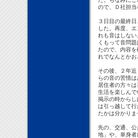
た。ちなみにこ
ので、Ｄ社担当
３日目の最終日
した。再度、エ
れも音はしない
くもって音問題
たので、内容を
れでなんとかお
その後、２年近
らの音の苦情は
居住者の方々は
生活を楽しんで
掲示の時からし
は引っ越して行
たかは分かりま
先の、交通、公
地」や、単身者