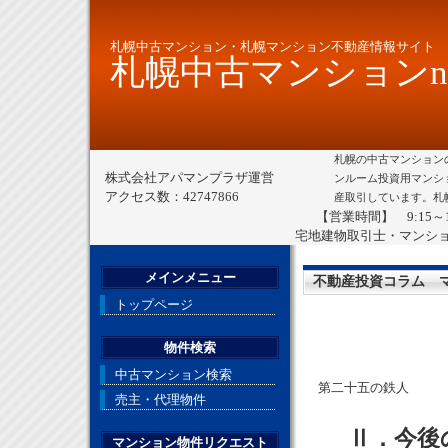
札幌中古マンション・札幌マンション不動産情報サイト
札幌中古マンションne
札幌の中古マンション
株式会社アパマンプラザ運営
ンルーム投資用マンシ
アクセス数：42747866
産取引しています。札
【営業時間】 9:15～
宅地建物取引士・マンシ
メインメニュー
不動産投資コラム 
トップページ
物件検索
中古マンション検索
第二十五の鉄人
売主・代理物件
Ⅱ．今後
マンション物件リクエスト