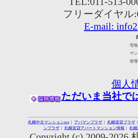
TEL:011-513-0
フリーダイヤル:01
E-mail:
info
宅地
マン
管理
個人
ただいま当社で
札幌中古マンションnet
｜
アパマンプラザ
｜
札幌賃貸プラザ
ンプラザ
｜
札幌賃貸アパートマンション情報
｜
札幌
Copyright (c) 2009-2