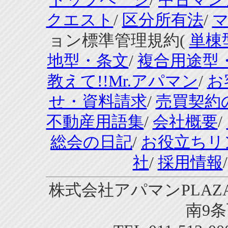
クエスト
/
区分所有法
/
ョン標準管理規約(
単棟
地型・条文
/
複合用途型
教えて!!Mr.アパマン
/
お
せ・資料請求
/
売買契約
不動産用語集
/
会社概要
/
総会の日記
/
お役立ちリ
社
/
採用情報
株式会社アパマンPLAZA
南9条