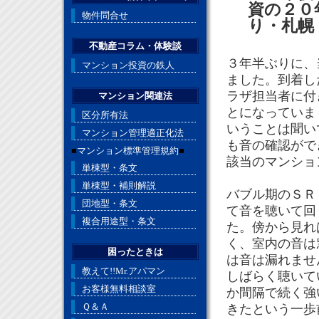
資の２０
物件問合せ
り・札幌
不動産コラム・体験談
３年半ぶりに、
マンション投資の鉄人
ました。到着し
ラザ担当者に付
マンション関連法
とになっていま
区分所有法
いうことは聞い
マンション管理適正化法
も音の確認がで
■
マンション標準管理規約
■
該当のマンショ
単棟型・条文
単棟型・補則解説
バブル期のＳＲ
団地型・条文
て音を聴いて回
複合用途型・条文
た。傍から見れ
く、室内の音は
困ったときは
は音は漏れませ
教えて!!Mr.アパマン
しばらく聴いて
お客様無料相談室
か間隔で続く強
Ｑ＆Ａ
きたという一歩