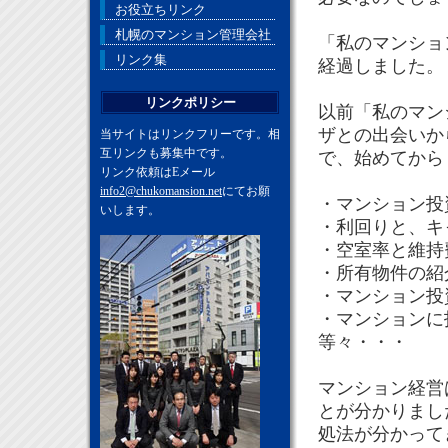
お役立ちリンク
札幌のマンション管理会社
「私のマンショ
リンク集
経過しました。
リンクポリシー
以前「私のマン
ザとの出会いか
当サイトはリンクフリーです。相
互リンクも募集中です。
で、始めてから
リンク依頼はEメール
info2@chukomansion.net
にてお願
・マンション投
いします。
・利回りと、キ
・空室率と維持
・所有物件の紹
・マンション投
・マンションに
等々・・・
マンション経営
とが分かりまし
処法が分かって