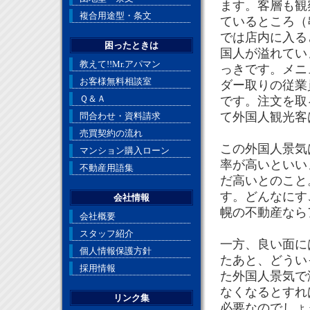
ます。客層も観
複合用途型・条文
ているところ（
では店内に入る
困ったときは
国人が溢れてい
教えて!!Mr.アパマン
っきです。メニ
お客様無料相談室
ダー取りの従業
Ｑ＆Ａ
です。注文を取
て外国人観光客
問合わせ・資料請求
売買契約の流れ
この外国人景気
マンション購入ローン
率が高いといい
不動産用語集
だ高いとのこと
す。どんなにす
会社情報
幌の不動産なら
会社概要
スタッフ紹介
一方、良い面に
個人情報保護方針
たあと、どうい
採用情報
た外国人景気で
なくなるとすれ
リンク集
必要なのでしょ