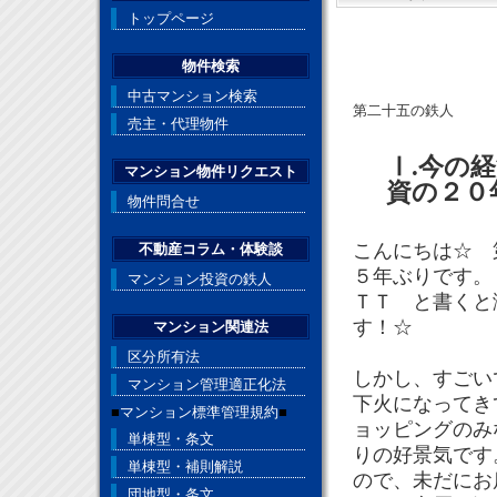
トップページ
物件検索
中古マンション検索
第二十五の鉄人
売主・代理物件
Ⅰ.今の
マンション物件リクエスト
資の２０
物件問合せ
こんにちは☆ 
不動産コラム・体験談
５年ぶりです。
マンション投資の鉄人
ＴＴ と書くと
す！☆
マンション関連法
区分所有法
しかし、すごい
マンション管理適正化法
下火になってき
■
マンション標準管理規約
■
ョッピングのみ
単棟型・条文
りの好景気です
単棟型・補則解説
ので、未だにお
団地型・条文