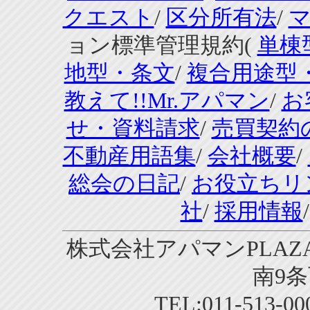
クエスト
/
区分所有法
/
ョン標準管理規約(
単棟
地型・条文
/
複合用途型
教えて!!Mr.アパマン
/
お
せ・資料請求
/
売買契約
不動産用語集
/
会社概要
/
総会の日記
/
お役立ちリ
社
/
採用情報
株式会社アパマンPLAZA
南9条
TEL:011-513-0