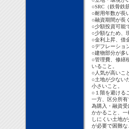
○立地・環境が
○SRC（鉄骨
○耐用年数が長
○融資期間が長
○少額投資可能
○少額なため、
○金利上昇、借
○デフレーショ
○建物部分が多
○管理費、修繕
いること。
○人気が高いこ
○土地が少ない
小さいこと。
○１階を避ける
一方、区分所有
為購入・融資受
かかること、一
しにくい土地が
が必要で困難な