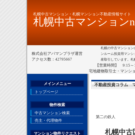
札幌中古マンション・札幌マンション不動産情報サイト
札幌中古マンションne
札幌の中古マンション
株式会社アパマンプラザ運営
ンルーム投資用マンシ
アクセス数：42795667
産取引しています。札
【営業時間】 9:15～
宅地建物取引士・マンシ
メインメニュー
不動産投資コラム 
トップページ
物件検索
中古マンション検索
第二の鉄人
売主・代理物件
札幌中古
マンション物件リクエスト