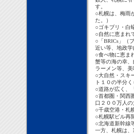
す。
○札幌は、梅雨
た。）
○ゴキブリ・白
○自然に恵まれ
○「BRICs
近い等、地政学
○食べ物に恵ま
蟹等の海の幸、
ラーメン等、美
○大自然・スキ
ト１０の半分く
○道路が広く、
○首都圏・関西
口２００万人の
○千歳空港・札
○札幌駅ビル再
○北海道新幹線
一方、札幌は、