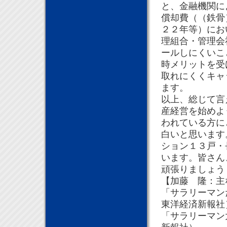
と、金融機関に
償却費（（鉄骨
２２年等）にお
理組合・管理会
ールしにくいこ
時メリットを受
取れにくくキャ
ます。
以上、総じて言
産経営を始めよ
われている方に
白いと思います
ション１３戸・
います。皆さん
頑張りましょう
【加藤 隆：主
「サラリーマン
東洋経済新報社
「サラリーマン