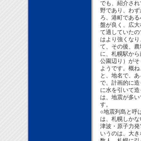
でも、紹介され
野であり、わず
ろ、港町である
盤が良く、広大
て適していたの
はより強くなり
て、その後、農
に、札幌駅から
公園辺り）がそ
ようです。概ね
と、地名で、あ
で、計画的に造
に水を引いて造
は、地震が多い
す。
○地震列島と呼
は、札幌しかな
津波・原子力発
いうのは、大き
数人、札幌に引