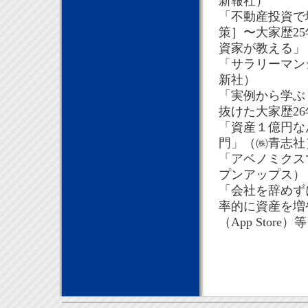
新報社）
「不動産投資で
策］〜大家歴2
資家が教える」
「サラリーマン
新社）
「実例から学ぶ 
抜けた大家歴2
「資産１億円な
門」（㈱青志社
「アベノミクスで
プンアップス）
「会社を辞めず
率的に資産を増や
（App Store）等