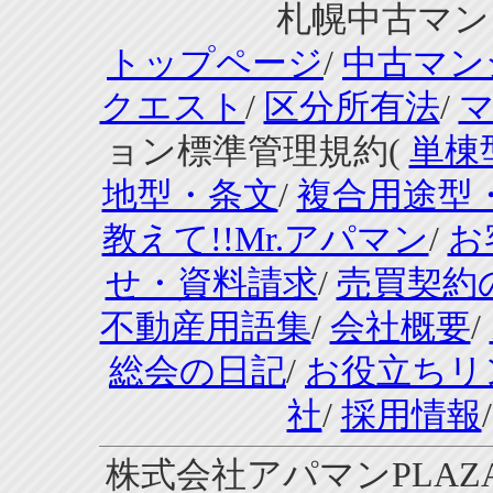
札幌中古マンシ
トップページ
/
中古マン
クエスト
/
区分所有法
/
ョン標準管理規約(
単棟
地型・条文
/
複合用途型
教えて!!Mr.アパマン
/
お
せ・資料請求
/
売買契約
不動産用語集
/
会社概要
/
総会の日記
/
お役立ちリ
社
/
採用情報
株式会社アパマンPLAZA