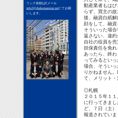
リンク依頼はEメール
動産業者もはび
info2@chukomansion.net
にてお願
らず、買主の故
いします。
後、融資白紙解
顔をして、融資
そういった場合
返さない、違約
自社の役員を売
担保責任を免れ
あったら、終わ
ってみるといっ
場合、そういっ
りかねません。
て、メリット・
◎札幌
２０１５年１１
に行ってきまし
ど、７日（土）
報道されていま