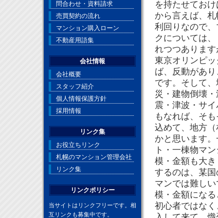
を持たせておけ
問合わせ・資料請求
から言えば、札
売買契約の流れ
利回りなので、
マンション購入ローン
クについては、
不動産用語集
れつつあります
東京オリンピッ
会社情報
ば、反動があり
会社概要
です。そして、
スタッフ紹介
災・建物倒壊・
個人情報保護方針
震・津波・サイ
採用情報
もなれば、そも
込めて、地方（
リンク集
かと思います。
お役立ちリンク
ト・一棟物マン
札幌のマンション管理会社
模・金額も大き
リンク集
するのは、某国
マンでは難しい
リンクポリシー
模・金額になる
初心者ではなく
当サイトはリンクフリーです。相
互リンクも募集中です。
入して来て、熾