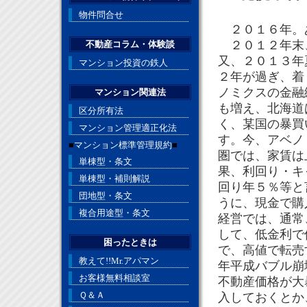
物件問合せ
２０１６年。
２０１２年末、
不動産コラム・体験談
又、２０１３年
マンション投資の鉄人
２年が過ぎ、着
ノミクスの金融
マンション関連法
も増え、北海道
区分所有法
く、某国の暴買
マンション管理適正化法
す。今、アベノ
■
マンション標準管理規約
■
圏では、家賃は
単棟型・条文
果、利回り・キ
単棟型・補則解説
回り年５％等と
団地型・条文
うに、現金で購
複合用途型・条文
経営では、通常
して、低金利で
困ったときは
で、高値で転売
教えて!!Mr.アパマン
年平成バブル崩
お客様無料相談室
不動産価格が大
Ｑ＆Ａ
入しておくとか