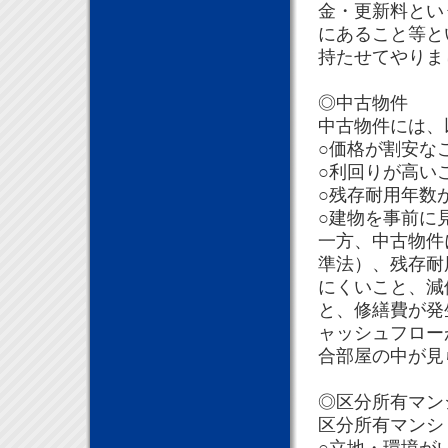
金・更新料とい
にあること等と
持たせてやりま
◎中古物件
中古物件には、
○価格が割安な
○利回りが高い
○残存耐用年数
○建物を事前に
一方、中古物件
準法）、残存耐
にくいこと、減
と、修繕費が発
ャッシュフロー
合部屋の中が見
◎区分所有マン
区分所有マンシ