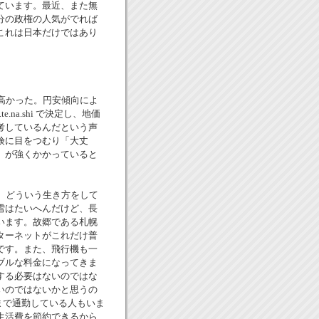
ています。最近、また無
分の政権の人気がでれば
これは日本だけではあり
高かった。円安傾向によ
na.shi で決定し、地価
考しているんだという声
険に目をつむり「大丈
」が強くかかっていると
、どういう生き方をして
雪はたいへんだけど、長
います。故郷である札幌
ターネットがこれだけ普
です。また、飛行機も一
ブルな料金になってきま
する必要はないのではな
いのではないかと思うの
まで通勤している人もいま
生活費を節約できるから