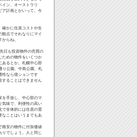
ペイン、オーストラリ
ビア計画とかいって。今
、確かに住居コストや生
の観点でそれなりにマイ
すからね。
。先日も投資物件の売買の
むための物件をいくつか
にあるとか。札幌中心部
大通り公園、中島公園、札
適性なら億ションです
較することはできません
家を手放し、中心部のマ
り気味で、利便性の高い
化で全体的には住居の需
要なことはいうまでもあ
で格安の物件に付加価値
ありでしょう。人と同じ