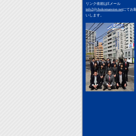
リンク依頼はEメール
info2@chukomansion.net
にてお
いします。