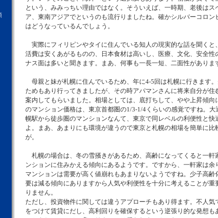
という、みみっちい理由ではなく。そういえば、一時期、老後はス
願
ア、東南アジアでというのも流行りましたね。確かシルバーコロン
はどうなっているんでしょう。
実際にフィリピンやタイに住んでいる知人の現実的な話を聞くと
活費は安くあがるものの、日本食材は高いし、医療、文化、安全性
ナス面は多いと聞きます。まあ、何事も一長一短、二面性がありま
母親と妹が札幌に住んでいるため、年に4-5回は札幌に行きます
ためもあり行ってきましたが、その時アパマンさんに将来自分が住
案内してもらいました。相場としては、底打ちして、やや上昇傾向
のマンション価格は、東京首都圏の1/3-1/4くらいの感覚ですね。
幌駅から徒歩圏のマンションなんて、東京で同レベルの利便性と快
よ。まあ、あまりにも環境が違うので東京と札幌の相場を簡単に比
が。
札幌の場合は、冬の雪掻きがあるため、高齢になってくると一軒
ンションに住みかえる傾向にあるようです。ですから、一軒家は余
マンションは需要が高く値崩れもあまりないようですね。少子高齢
要は減る傾向にありますから人気や利便性を十分に考えることが重
りません。
ただし、投資物件に関しては違うアプローチもあり得ます。不人気
をつけて賃貸にだし、高利回りを確保するという逆張り的な発想も