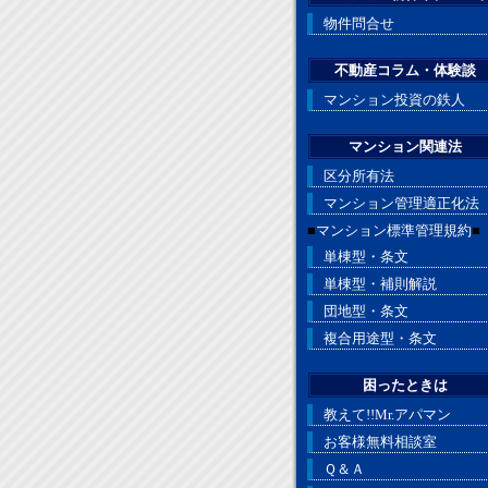
物件問合せ
不動産コラム・体験談
マンション投資の鉄人
マンション関連法
区分所有法
マンション管理適正化法
■
マンション標準管理規約
■
単棟型・条文
単棟型・補則解説
団地型・条文
複合用途型・条文
困ったときは
教えて!!Mr.アパマン
お客様無料相談室
Ｑ＆Ａ