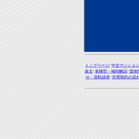
トップページ
/
中古マンショ
条文
/
単棟型・補則解説
/
団地
せ・資料請求
/
売買契約の流