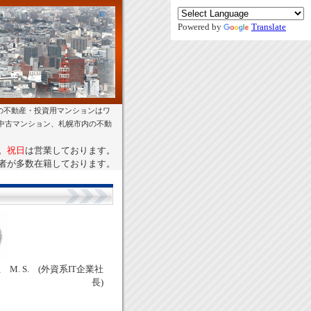
Powered by
Translate
の不動産・投資用マンションはワ
幌中古マンション、札幌市内の不動
。
祝日
は営業しております。
者が多数在籍しております。
M. S. (外資系IT企業社
長)