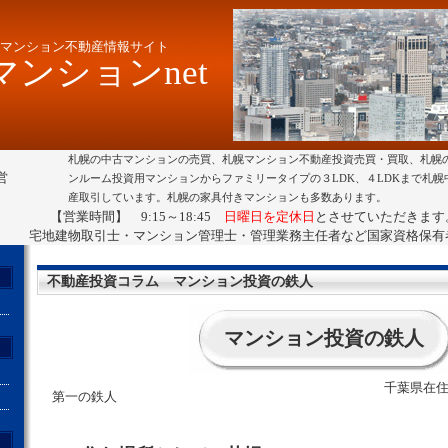
マンション不動産情報サイト
ンションnet
札幌の中古マンションの売買、札幌マンション不動産投資売買・買取、札幌
営
ンルーム投資用マンションからファミリータイプの３LDK、４LDKまで札
産取引しています。札幌の家具付きマンションも多数あります。
【営業時間】 9:15～18:45
日曜日を定休日
とさせていただきます
宅地建物取引士・マンション管理士・管理業務主任者など国家資格保有
不動産投資コラム マンション投資の鉄人
マンション投資の鉄人
千葉県在住 
第一の鉄人
ト