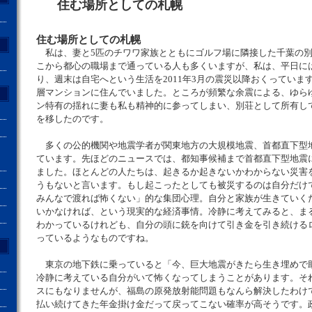
住む場所としての札幌
住む場所としての札幌
私は、妻と5匹のチワワ家族とともにゴルフ場に隣接した千葉の別
こから都心の職場まで通っている人も多くいますが、私は、平日に
り、週末は自宅へという生活を2011年3月の震災以降おくっていま
層マンションに住んでいました。ところが頻繁な余震による、ゆら
ン特有の揺れに妻も私も精神的に参ってしまい、別荘として所有し
を移したのです。
多くの公的機関や地震学者が関東地方の大規模地震、首都直下型
ています。先ほどのニュースでは、都知事候補まで首都直下型地震
ました。ほとんどの人たちは、起きるか起きないかわからない災害
うもないと言います。もし起こったとしても被災するのは自分だけ
みんなで渡れば怖くない」的な集団心理。自分と家族が生きていく
いかなければ、という現実的な経済事情。冷静に考えてみると、ま
わかっているけれども、自分の頭に銃を向けて引き金を引き続ける
っているようなものですね。
東京の地下鉄に乗っていると「今、巨大地震がきたら生き埋めで
冷静に考えている自分がいて怖くなってしまうことがあります。そ
スにもなりませんが、福島の原発放射能問題もなんら解決したわけ
払い続けてきた年金掛け金だって戻ってこない確率が高そうです。