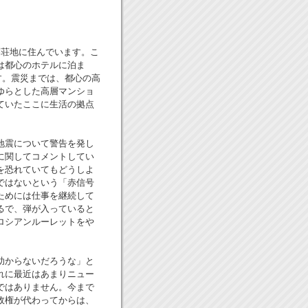
荘地に住んでいます。こ
は都心のホテルに泊ま
す。震災までは、都心の高
ゆらとした高層マンショ
ていたここに生活の拠点
地震について警告を発し
に関してコメントしてい
を恐れていてもどうしよ
ではないという「赤信号
ためには仕事を継続して
るで、弾が入っていると
ロシアンルーレットをや
助からないだろうな」と
れに最近はあまりニュー
ではありません。今まで
政権が代わってからは、