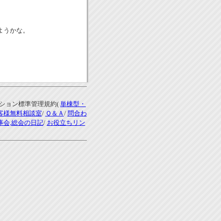
。
ようかな。
ンション標準管理規約(
単棟型・
客様無料相談室
/
Ｑ＆Ａ
/
問合わ
事会,総会の日記
/
お役立ちリン