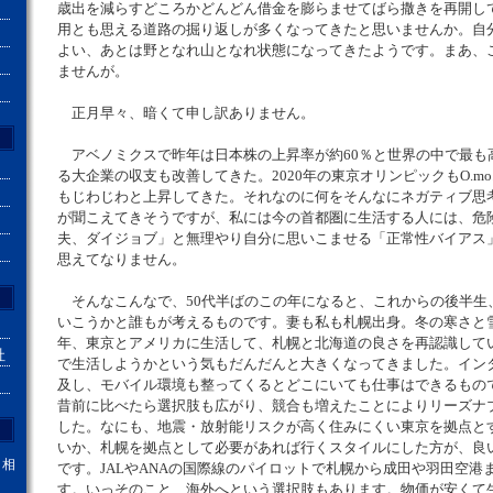
歳出を減らすどころかどんどん借金を膨らませてばら撒きを再開し
用とも思える道路の掘り返しが多くなってきたと思いませんか。自
よい、あとは野となれ山となれ状態になってきたようです。まあ、
ませんが。
正月早々、暗くて申し訳ありません。
アベノミクスで昨年は日本株の上昇率が約60％と世界の中で最も
る大企業の収支も改善してきた。2020年の東京オリンピックもO.mo.te.
もじわじわと上昇してきた。それなのに何をそんなにネガティブ思
が聞こえてきそうですが、私には今の首都圏に生活する人には、危
夫、ダイジョブ」と無理やり自分に思いこませる「正常性バイアス
思えてなりません。
そんなこんなで、50代半ばのこの年になると、これからの後半生
いこうかと誰もが考えるものです。妻も私も札幌出身。冬の寒さと
年、東京とアメリカに生活して、札幌と北海道の良さを再認識して
社
で生活しようかという気もだんだんと大きくなってきました。イン
及し、モバイル環境も整ってくるとどこにいても仕事はできるもの
昔前に比べたら選択肢も広がり、競合も増えたことによりリーズナ
した。なにも、地震・放射能リスクが高く住みにくい東京を拠点と
いか、札幌を拠点として必要があれば行くスタイルにした方が、良
。相
です。JALやANAの国際線のパイロットで札幌から成田や羽田空港
す。いっそのこと、海外へという選択肢もあります。物価が安くて