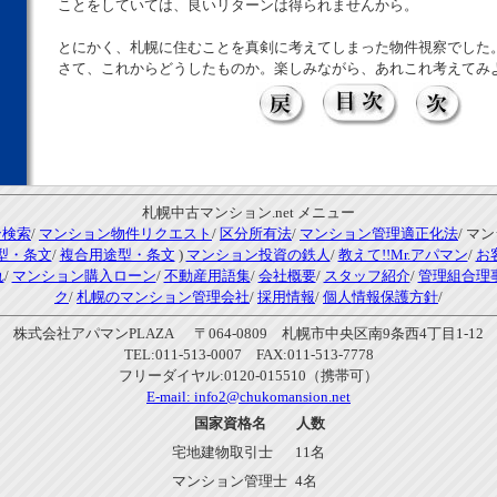
ことをしていては、良いリターンは得られませんから。
とにかく、札幌に住むことを真剣に考えてしまった物件視察でした
さて、これからどうしたものか。楽しみながら、あれこれ考えてみ
札幌中古マンション.net メニュー
ン検索
/
マンション物件リクエスト
/
区分所有法
/
マンション管理適正化法
/ マ
型・条文
/
複合用途型・条文
)
マンション投資の鉄人
/
教えて!!Mr.アパマン
/
お
れ
/
マンション購入ローン
/
不動産用語集
/
会社概要
/
スタッフ紹介
/
管理組合理
ク
/
札幌のマンション管理会社
/
採用情報
/
個人情報保護方針
/
株式会社アパマンPLAZA 〒064-0809 札幌市中央区南9条西4丁目1-12
TEL:011-513-0007 FAX:011-513-7778
フリーダイヤル:0120-015510（携帯可）
E-mail:
info2@chukomansion.net
国家資格名
人数
宅地建物取引士
11名
マンション管理士
4名