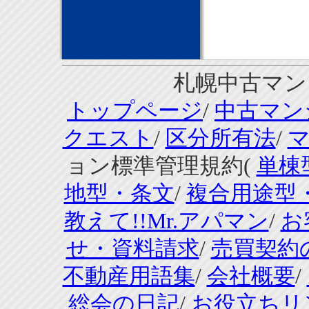
札幌中古マンシ
トップページ
/
中古マン
クエスト
/
区分所有法
/
ョン標準管理規約(
単棟
地型・条文
/
複合用途型
教えて!!Mr.アパマン
/
お
せ・資料請求
/
売買契約
不動産用語集
/
会社概要
/
総会の日記
/
お役立ちリ