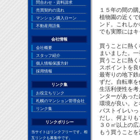
問合わせ・資料請求
１５年の間の購
売買契約の流れ
植物園の近くで
マンション購入ローン
ンド。これしか
不動産用語集
でも実際にはキ
会社情報
買うことに熱く
会社概要
まいました。一
スタッフ紹介
買うことに熱く
個人情報保護方針
スポイントを良
採用情報
最寄りの地下鉄
ずだ。自転車を
リンク集
生活利便性を考
お役立ちリンク
ンターがあった
札幌のマンション管理会社
環境が良い。と
リンク集
バストイレいっ
だし、何よりも
リンクポリシー
３０㎡以上の
もう買うことを
当サイトはリンクフリーです。相
互リンクも募集中です。