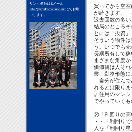
リンク依頼はEメール
買ってから空室
info2@chukomansion.net
にてお願
が続きます。 
いします。
退去回数の多い
結局のところそ
とには「投資」
そういう物件は
う。いつでも売
長期所有して稼
まざまな角度か
価値観は人それ
業、勤務形態に
「自分が住んで
れるとは限りま
居住用のマンシ
でやっていくも
②「利回りの高
・・・利回りで
人を「利回り星