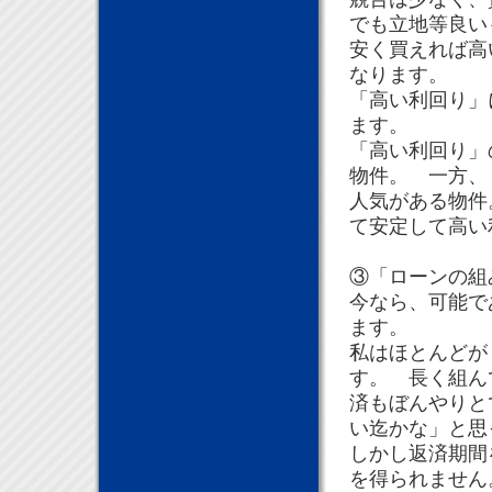
でも立地等良い
安く買えれば高
なります。
「高い利回り」
ます。
「高い利回り」
物件。 一方、
人気がある物件
て安定して高い
③「ローンの
今なら、可能で
ます。
私はほとんどが
す。 長く組ん
済もぼんやりと
い迄かな」と思
しかし返済期間
を得られません