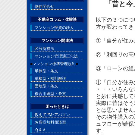
「昔と今
物件問合せ
以下の３つにつ
不動産コラム・体験談
方が変わってき
マンション投資の鉄人
①「自分が住み
マンション関連法
区分所有法
②「利回りの高
マンション管理適正化法
■
マンション標準管理規約
■
③「ローンの
単棟型・条文
単棟型・補則解説
①「自分が住み
団地型・条文
・・・いろんな
複合用途型・条文
と妙に共感して
実際に昔はそう
困ったときは
とは思いません
教えて!!Mr.アパマン
その物件購入の
お客様無料相談室
ュフローが確保
Ｑ＆Ａ
す。