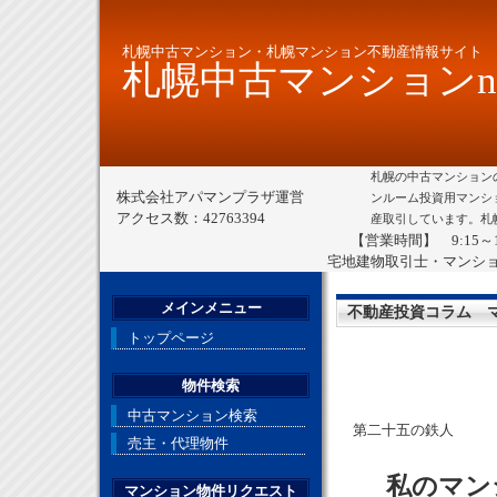
札幌中古マンション・札幌マンション不動産情報サイト
札幌中古マンションne
札幌の中古マンション
株式会社アパマンプラザ運営
ンルーム投資用マンシ
アクセス数：42763394
産取引しています。札
【営業時間】 9:15～
宅地建物取引士・マンシ
メインメニュー
不動産投資コラム 
トップページ
物件検索
中古マンション検索
第二十五の鉄人
売主・代理物件
私のマンシ
マンション物件リクエスト