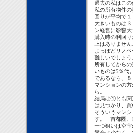
過去の私はこの
私の所有物件の
回りが平均で１
大きいものは３
ン経営に影響大
購入時の利回り
上はありません
よっぽどリノベ
難しいでしょう
所有してからの
いものは5％代
であるなら、８
マンションの方
ら。
結局は①とも関
は見つかり、買
そういうマンシ
す。 首都圏、
一つ狙いは空室
競合は少なく、