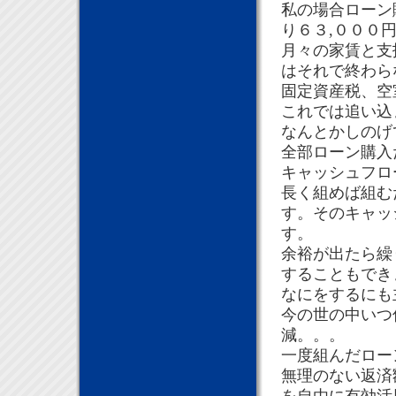
私の場合ローン
り６３,０００
月々の家賃と支
はそれで終わら
固定資産税、空
これでは追い込
なんとかしのげ
全部ローン購入
キャッシュフロ
長く組めば組む
す。そのキャッ
す。
余裕が出たら繰
することもでき
なにをするにも
今の世の中いつ
減。。。
一度組んだロー
無理のない返済