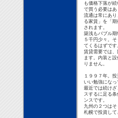
も価格下落が続
で買う必要はあ
流通は常にあり
る家賃」を「期
されます。
築浅もバブル期
５千円少々。そ
てくるはずです
賃貸需要では、
ます。内装と設
りません。
１９９７年。投
いい勉強になっ
最近では続けざ
スするに足る条
ンスです。
九州の２つはそ
札幌で投資して