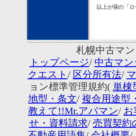
以上が⑭の「ロ
札幌中古マンシ
トップページ
/
中古マン
クエスト
/
区分所有法
/
ョン標準管理規約(
単棟
地型・条文
/
複合用途型
教えて!!Mr.アパマン
/
お
せ・資料請求
/
売買契約
不動産用語集
/
会社概要
/