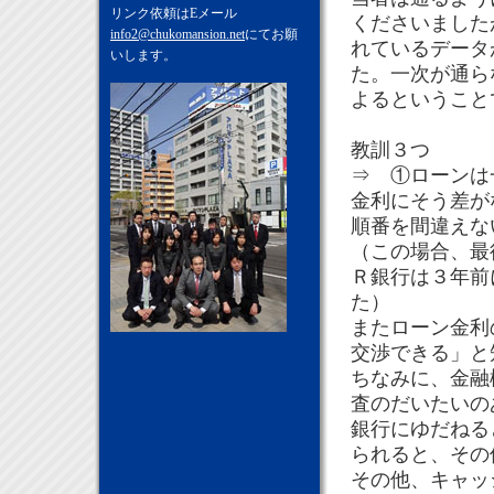
リンク依頼はEメール
くださいました
info2@chukomansion.net
にてお願
れているデータ
いします。
た。一次が通ら
よるということ
教訓３つ
⇒ ①ローン
金利にそう差が
順番を間違えな
（この場合、最
Ｒ銀行は３年前
た）
またローン金利
交渉できる」と
ちなみに、金融
査のだいたいの
銀行にゆだねる
られると、その
その他、キャッ