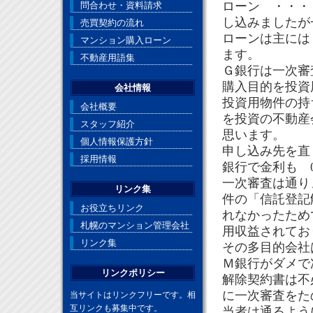
ローン ・・・
問合わせ・資料請求
し込みましたが
売買契約の流れ
ローンは主には
マンション購入ローン
ます。
不動産用語集
Ｇ銀行は一次審
購入目的を投資
会社情報
投資用物件の持
会社概要
を投資の不動産
スタッフ紹介
思います。
個人情報保護方針
申し込み先を直
採用情報
銀行で金利も 
一次審査は通り
リンク集
件の「信託登記
お役立ちリンク
れなかったため
札幌のマンション管理会社
用収益されてお
リンク集
その多目的会社
Ｍ銀行がダメで
リンクポリシー
解除契約書は不
に一次審査をた
当サイトはリンクフリーです。相
互リンクも募集中です。
当者は通るよう