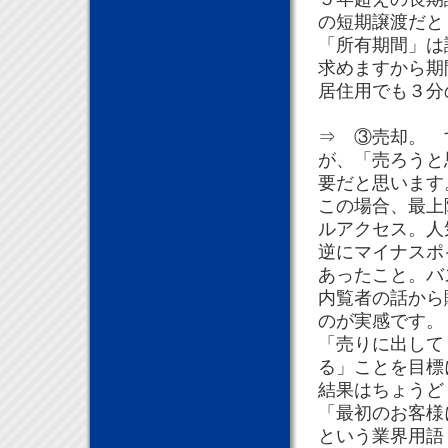
の短期譲渡だと
「所有期間」は
求めますから期
居住用でも３分
⇒ ③売却。 
が、「売ろうと
要だと思います
この場合、最上
ルアクセス。人
逆にマイナスポ
あったこと。バ
内覧者の話から
のが実感です。
「売りに出して
る」ことを目標
結果はちょうど
「最初のお客様
という業界用語