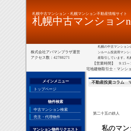
札幌中古マンション・札幌マンション不動産情報サイト
札幌中古マンションne
札幌の中古マンション
株式会社アパマンプラザ運営
ンルーム投資用マンシ
アクセス数：42788271
産取引しています。札
【営業時間】 9:15～
宅地建物取引士・マンシ
メインメニュー
不動産投資コラム 
トップページ
物件検索
中古マンション検索
第二十五の鉄人
売主・代理物件
私のマンシ
マンション物件リクエスト