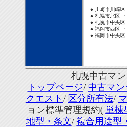
● 川崎市川崎区 
● 札幌市北区 ・
● 札幌市中央区 
● 福岡市西区 ・
● 福岡市中央区 
札幌中古マンシ
トップページ
/
中古マン
クエスト
/
区分所有法
/
ョン標準管理規約(
単棟
地型・条文
/
複合用途型