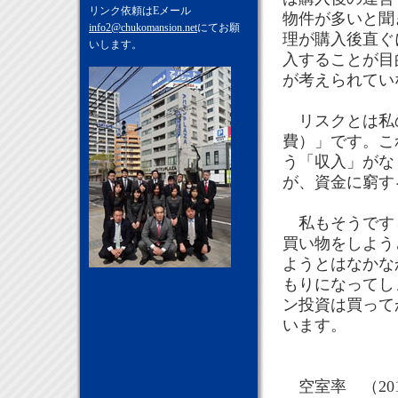
リンク依頼はEメール
物件が多いと聞
info2@chukomansion.net
にてお願
理が購入後直ぐ
いします。
入することが目
が考えられてい
リスクとは私
費）」です。こ
う「収入」がな
が、資金に窮す
私もそうですし
買い物をしよう
ようとはなかな
もりになってし
ン投資は買って
います。
空室率 （201