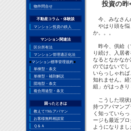
投資の昨
物件問合せ
今、みなさん
不動産コラム・体験談
やはり頭を悩
マンション投資の鉄人
か。。。
マンション関連法
昨今、供給（マ
区分所有法
り続け、入居者
マンション管理適正化法
なるとなかなか
■
マンション標準管理規約
■
のではないでし
単棟型・条文
いらっしゃれば
単棟型・補則解説
知れません。経
団地型・条文
組」がはっきり
複合用途型・条文
こうした現状に
困ったときは
持つアパマンプ
教えて!!Mr.アパマン
く知っていらっ
お客様無料相談室
ージも最近ブロ
Ｑ＆Ａ
ようになりまし