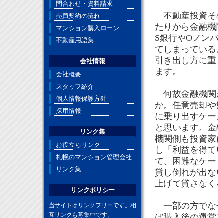
問合わせ・資料請求
不動産投資その
売買契約の流れ
たりから金融機
マンション購入ローン
S銀行やOノン
不動産用語集
てしまっている
引き出し方に重
会社情報
ます。
会社概要
スタッフ紹介
何故金融機関が
個人情報保護方針
か。任意売却や
採用情報
に乗り出すケー
と思います。金
リンク集
機関側も投資家
お役立ちリンク
し「利益を得て
札幌のマンション管理会社
て、困難なケー
リンク集
貸し倒れが出な
上げて貸さなく
リンクポリシー
一部の方でなぜ
当サイトはリンクフリーです。相
互リンクも募集中です。
ば購入後の運営