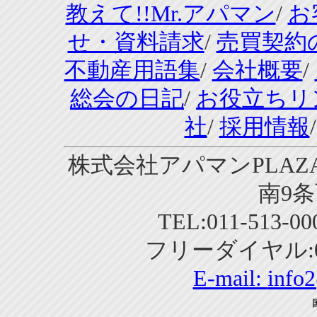
教えて!!Mr.アパマン
/
お
せ・資料請求
/
売買契約
不動産用語集
/
会社概要
/
総会の日記
/
お役立ちリ
社
/
採用情報
株式会社アパマンPLAZA
南9条
TEL:011-513-0
フリーダイヤル:01
E-mail:
info