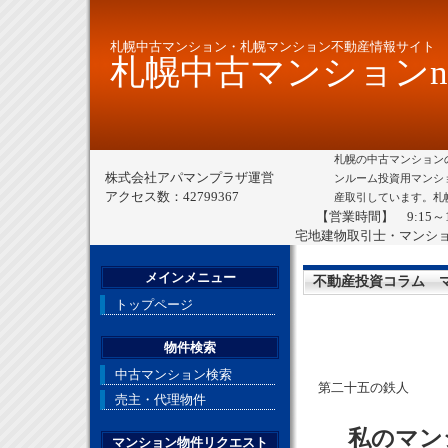
札幌中古マンション・札幌マンション不動産情報サイト
札幌中古マンションne
札幌の中古マンション
株式会社アパマンプラザ運営
ンルーム投資用マンシ
アクセス数：42799367
産取引しています。札
【営業時間】 9:15～
宅地建物取引士・マンシ
メインメニュー
不動産投資コラム 
トップページ
物件検索
中古マンション検索
第二十五の鉄人
売主・代理物件
私のマンシ
マンション物件リクエスト