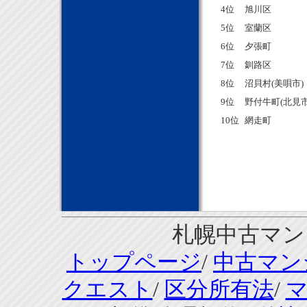
4位
旭川区
5位
室蘭区
6位
夕張町
7位
釧路区
8位
沼貝村(美唄市)
9位
野付牛町(北見市
10位
網走町
札幌中古マンシ
トップページ
/
中古マン
クエスト
/
区分所有法
/