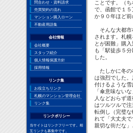
ことです。（ち
問合わせ・資料請求
で、函館で１５
売買契約の流れ
か９０年ほど前
マンション購入ローン
不動産用語集
そんな大都市札
されます。札幌
会社情報
とが困難」購入
会社概要
も「駅徒歩５分
スタッフ紹介
した。
個人情報保護方針
採用情報
たしかに冬の札
は強烈でした。
リンク集
付けるような雪
お役立ちリンク
「傘意味ないな
札幌のマンション管理会社
人などおらず道
リンク集
はツルツルで注
転倒し（完璧な
リンクポリシー
れて「大丈夫で
親切な街だな」
当サイトはリンクフリーです。相
互リンクも募集中です。