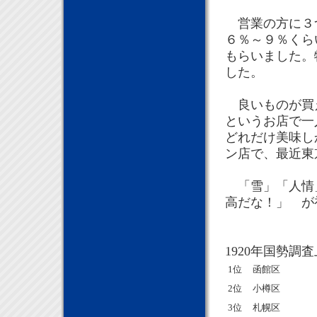
営業の方に３つ
６％～９％くら
もらいました。
した。
良いものが買え
というお店で一
どれだけ美味し
ン店で、最近東
「雪」「人情」
高だな！」 が
1920年国勢調
1位
函館区
2位
小樽区
3位
札幌区