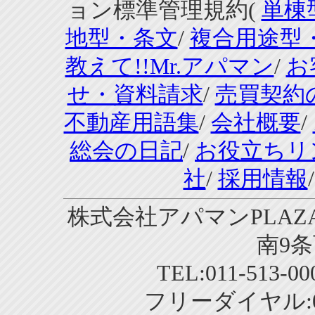
ョン標準管理規約(
単棟
地型・条文
/
複合用途型
教えて!!Mr.アパマン
/
お
せ・資料請求
/
売買契約
不動産用語集
/
会社概要
/
総会の日記
/
お役立ちリ
社
/
採用情報
株式会社アパマンPLAZA
南9条
TEL:011-513-0
フリーダイヤル:01