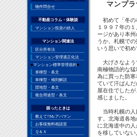
マンプラ
物件問合せ
初めて「冬の札
不動産コラム・体験談
１９９７年の１
マンション投資の鉄人
ージがあり本州
うか。札幌での
マンション関連法
いう思いで初め
区分所有法
マンション管理適正化法
大げさなようで
■
マンション標準管理規約
■
南極物語的な猛
単棟型・条文
為に買った防寒
単棟型・補則解説
ていて汗ばんだ
団地型・条文
屋在住でしたが
複合用途型・条文
感じました。
困ったときは
当時札幌の人口は1
教えて!!Mr.アパマン
す。北海道各地
お客様無料相談室
に北海道中の人
Ｑ＆Ａ
を移していない