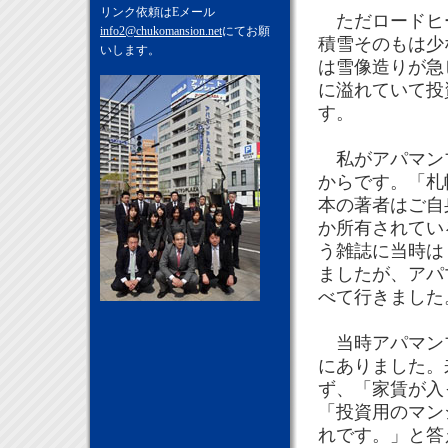
リンク依頼はEメール
ただロードヒー
info2@chukomansion.net
にてお願
積雪そのもは少
いします。
は雪像造りが急
に溢れていて投
す。
私がアパマンプ
からです。「札
本の著者はご自
か所有されてい
う雑誌に当時は
ましたが、アパ
べて行きました
当時アパマンプ
にありました。
ず、「家賃が入
「投資用のマン
れです。」と答