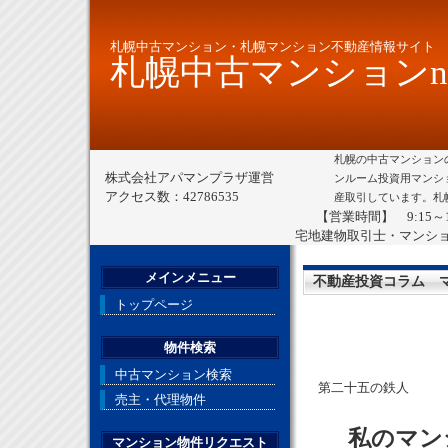
札幌中古マンション・札幌マンション不動産情報サイト
札幌中古マンションne
札幌の中古マンション
株式会社アパマンプラザ運営
ンルーム投資用マンシ
アクセス数：42786535
産取引しています。札
【営業時間】 9:15～
宅地建物取引士・マンシ
メインメニュー
不動産投資コラム 
トップページ
物件検索
中古マンション検索
第二十五の鉄人
売主・代理物件
私のマンシ
マンション物件リクエスト