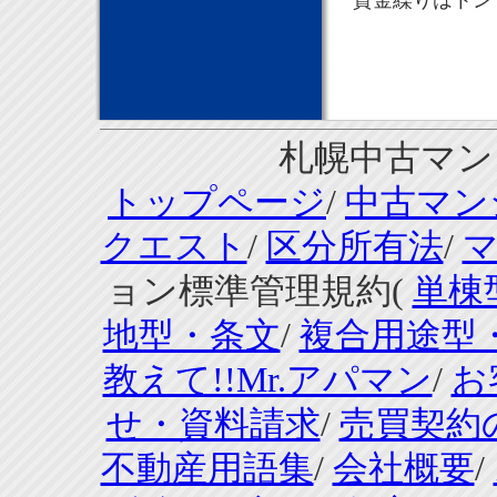
資金繰りはトン
札幌中古マンシ
トップページ
/
中古マン
クエスト
/
区分所有法
/
ョン標準管理規約(
単棟
地型・条文
/
複合用途型
教えて!!Mr.アパマン
/
お
せ・資料請求
/
売買契約
不動産用語集
/
会社概要
/