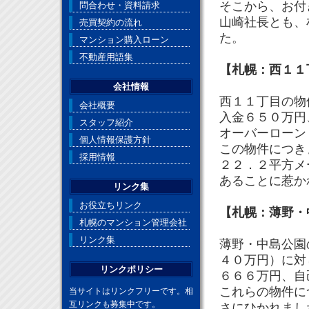
そこから、お付
問合わせ・資料請求
山崎社長とも、
売買契約の流れ
た。
マンション購入ローン
不動産用語集
【札幌：西１１
会社情報
西１１丁目の物
会社概要
入金６５０万円
スタッフ紹介
オーバーローン
個人情報保護方針
この物件につき
採用情報
２２．２平方メ
あることに惹か
リンク集
お役立ちリンク
【札幌：薄野・
札幌のマンション管理会社
リンク集
薄野・中島公園
４０万円）に対
リンクポリシー
６６６万円、自
これらの物件に
当サイトはリンクフリーです。相
互リンクも募集中です。
さにひかれまし