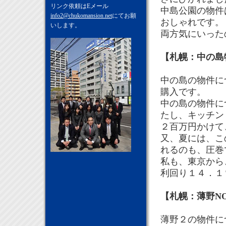
リンク依頼はEメール
中島公園の物件
info2@chukomansion.net
にてお願
おしゃれです。
いします。
両方気にいった
【札幌：中の島
中の島の物件に
購入です。
中の島の物件に
たし、キッチン
２百万円かけて
又、夏には、こ
れるのも、圧巻
私も、東京から
利回り１４．１
【札幌：薄野N
薄野２の物件に