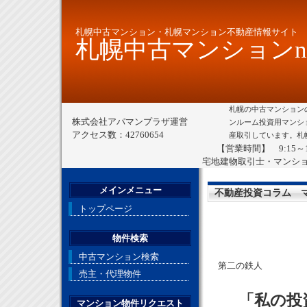
札幌中古マンション・札幌マンション不動産情報サイト
札幌中古マンションne
札幌の中古マンション
株式会社アパマンプラザ運営
ンルーム投資用マンシ
アクセス数：42760654
産取引しています。札
【営業時間】 9:15～
宅地建物取引士・マンシ
メインメニュー
不動産投資コラム 
トップページ
物件検索
中古マンション検索
第二の鉄人
売主・代理物件
「私の投
マンション物件リクエスト