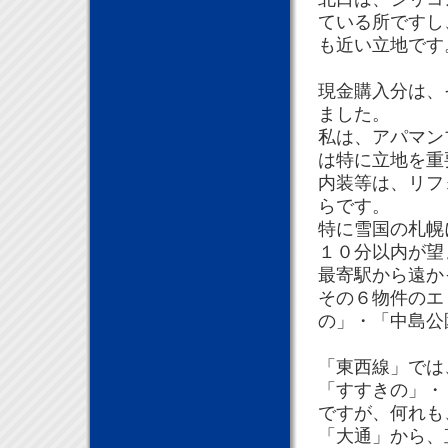
ている所ですし
も近い立地です
現金購入分は、
ました。
私は、アパマン
は特に立地を重
内装等は、リフ
らです。
特に雪国の札幌
１０分以内が望
最寄駅から遠か
その６物件のエ
の」・「中島公
「東西線」では
「すすきの」・
ですが、何れも
「大通」から、