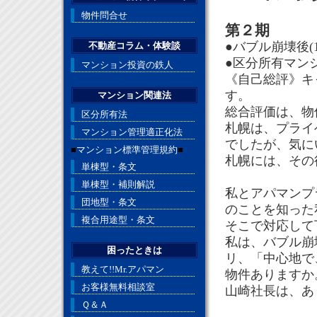
物件問合せ
第２期
●バブル崩壊後(19
不動産コラム・体験談
●区分所有マン
マンション投資の鉄人
《自己総評》キ
す。
マンション関連法
総合評価は、物
区分所有法
札幌は、プライ
マンション管理適正化法
でしたが、気に
■
マンション標準管理規約
■
札幌には、その
単棟型・条文
単棟型・補則解説
私とアパマンプ
団地型・条文
のことを知った
複合用途型・条文
そこで対応して
私は、バブル崩
困ったときは
リ、「中心地で
教えて!!Mr.アパマン
物件ありますか
お客様無料相談室
山崎社長は、あ
Ｑ＆Ａ