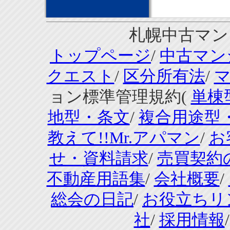
札幌中古マンシ
トップページ
/
中古マン
クエスト
/
区分所有法
/
ョン標準管理規約(
単棟
地型・条文
/
複合用途型
教えて!!Mr.アパマン
/
お
せ・資料請求
/
売買契約
不動産用語集
/
会社概要
/
総会の日記
/
お役立ちリ
社
/
採用情報