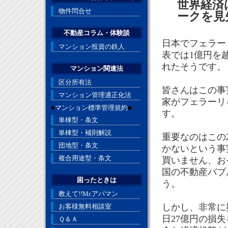
世界経済
物件問合せ
ークを見
不動産コラム・体験談
日本でフェラー
マンション投資の鉄人
表では1億円を越
れたそうです。
マンション関連法
区分所有法
皆さんはこの事
マンション管理適正化法
家がフェラーリ
■
マンション標準管理規約
■
す。
単棟型・条文
単棟型・補則解説
重要なのはこの
団地型・条文
かないという事
複合用途型・条文
買いません、お
国の不動産バブ
困ったときは
う。
教えて!!Mr.アパマン
しかし、非常に
お客様無料相談室
日27億円の損
Ｑ＆Ａ