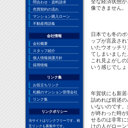
全な経済状態が
問合わせ・資料請求
像できません。
売買契約の流れ
マンション購入ローン
不動産用語集
日本でも冬のボ
会社情報
ップが言及され
会社概要
いたウオッチリ
スタッフ紹介
てしまいました
個人情報保護方針
これ見よがしの
採用情報
いう感じでしょ
リンク集
お役立ちリンク
札幌のマンション管理会社
年賀状にも新居
リンク集
詰めれば前述の
いないのです。
リンクポリシー
が終わった時が
せるのは非常に
当サイトはリンクフリーです。相
けの人がローン
互リンクも募集中です。