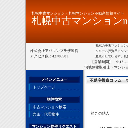
札幌中古マンション・札幌マンション不動産情報サイト
札幌中古マンションne
札幌の中古マンション
株式会社アパマンプラザ運営
ンルーム投資用マンシ
アクセス数：42786581
産取引しています。札
【営業時間】 9:15～
宅地建物取引士・マンシ
メインメニュー
不動産投資コラム 
トップページ
物件検索
中古マンション検索
第九の鉄人
売主・代理物件
マンション物件リクエスト