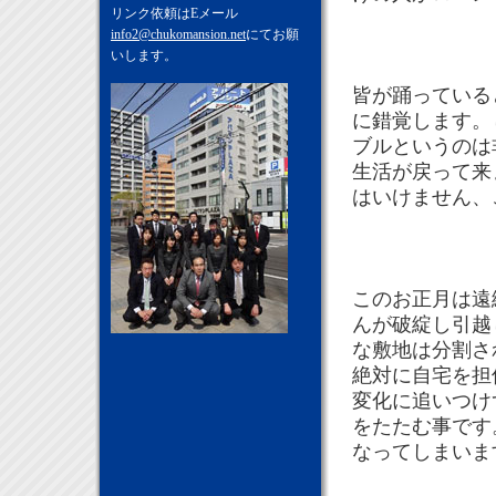
リンク依頼はEメール
info2@chukomansion.net
にてお願
いします。
皆が踊っている
に錯覚します。
ブルというのは
生活が戻って来
はいけません、
このお正月は遠
んが破綻し引越
な敷地は分割さ
絶対に自宅を担
変化に追いつけ
をたたむ事です
なってしまいま