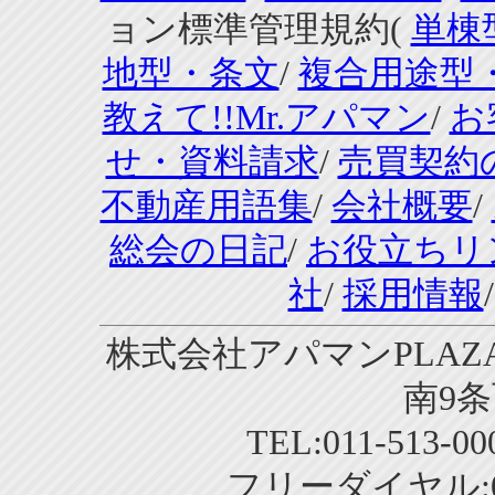
ョン標準管理規約(
単棟
地型・条文
/
複合用途型
教えて!!Mr.アパマン
/
お
せ・資料請求
/
売買契約
不動産用語集
/
会社概要
/
総会の日記
/
お役立ちリ
社
/
採用情報
株式会社アパマンPLAZA
南9条
TEL:011-513-0
フリーダイヤル:01