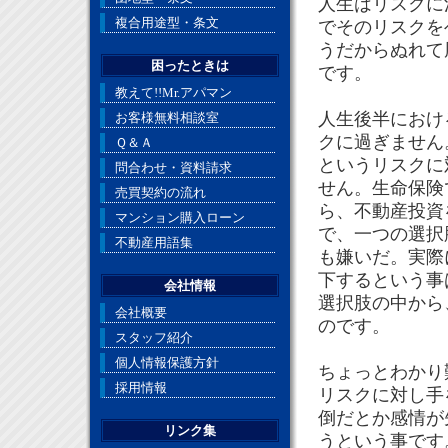
人生はリスクに
複合用途型・条文
でそのリスクを
うだからぬれて
困ったときは
です。
教えて!!Mr.アパマン
人生後半におけ
お客様無料相談室
クに過ぎません
Ｑ＆Ａ
というリスクに
問合わせ・資料請求
せん。生命保険
売買契約の流れ
ら、不動産投資
マンション購入ローン
で、一つの選択
不動産用語集
も嫌いだ。実際
下するという事
会社情報
選択肢の中から
会社概要
のです。
スタッフ紹介
個人情報保護方針
ちょっとわかり
採用情報
リスクに対し手
倒だとか感情が
リンク集
うという事です