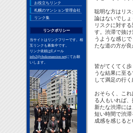
お役立ちリンク
札幌のマンション管理会社
聡明な方はリス
リンク集
論はないでしょ
リスクに対する
リンクポリシー
す。渋滞で抜け
うような感じで
当サイトはリンクフリーです。相
たな道の方が良
互リンクも募集中です。
リンク依頼はEメール
info2@chukomansion.net
にてお願
いします。
皆がてくてく歩
うな結果に至る
して満足の行く
おそらく、これ
る人もいれば、
新たな渋滞には
短い時間で渋滞
成感を感じると