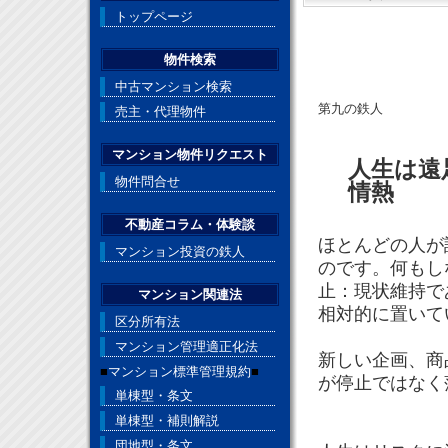
トップページ
物件検索
中古マンション検索
第九の鉄人
売主・代理物件
マンション物件リクエスト
人生は遠
物件問合せ
情熱
不動産コラム・体験談
ほとんどの人が
マンション投資の鉄人
のです。何もし
止：現状維持で
マンション関連法
相対的に置いて
区分所有法
マンション管理適正化法
新しい企画、商
■
マンション標準管理規約
■
が停止ではなく
単棟型・条文
単棟型・補則解説
団地型・条文