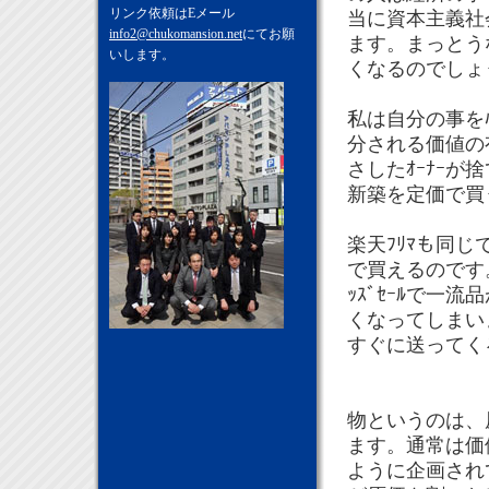
リンク依頼はEメール
当に資本主義社
info2@chukomansion.net
にてお願
ます。まっとう
いします。
くなるのでしょ
私は自分の事をﾊ
分される価値の有
さしたｵｰﾅｰ
新築を定価で買
楽天ﾌﾘﾏも同じ
で買えるのです
ｯｽﾞｾｰﾙで一
くなってしまい
すぐに送ってく
物というのは、
ます。通常は価
ように企画され