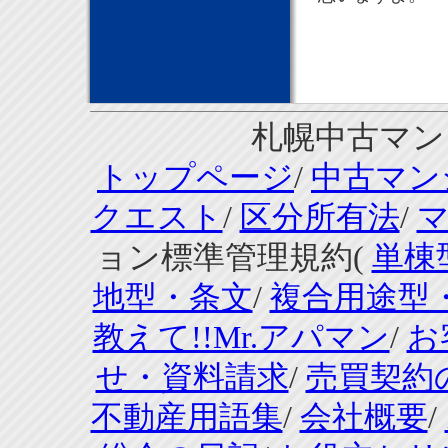
札幌中古マンシ
トップページ
/
中古マン
クエスト
/
区分所有法
/
ョン標準管理規約(
単棟
地型・条文
/
複合用途型
教えて!!Mr.アパマン
/
お
せ・資料請求
/
売買契約
不動産用語集
/
会社概要
/