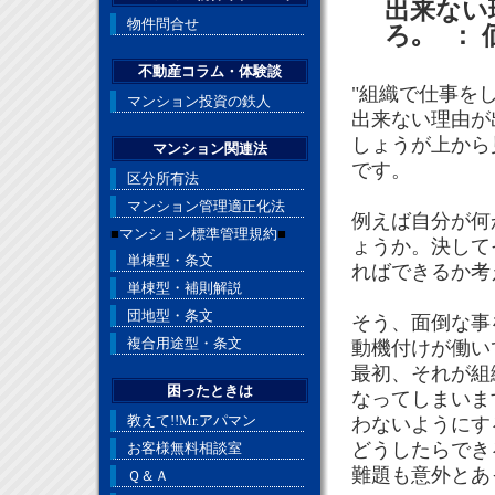
出来ない
物件問合せ
ろ｡ ：
不動産コラム・体験談
"組織で仕事を
マンション投資の鉄人
出来ない理由が
しょうが上から
マンション関連法
です。
区分所有法
マンション管理適正化法
例えば自分が何
■
マンション標準管理規約
■
ょうか。決して
単棟型・条文
ればできるか考
単棟型・補則解説
団地型・条文
そう、面倒な事
複合用途型・条文
動機付けが働い
最初、それが組
困ったときは
なってしまいま
教えて!!Mr.アパマン
わないようにす
どうしたらでき
お客様無料相談室
難題も意外とあ
Ｑ＆Ａ