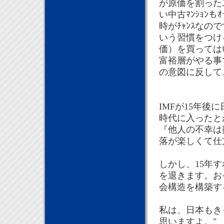
が原価を割った
い中古ﾏﾝｼｮﾝ
時がﾁｬﾝｽな
いう習慣をつけ
価）を買っては
富裕層がやる事
の意図に反して
IMFが15年
時代に入ったと
『他人の不幸は蜜
落が楽しくて仕
しかし、15年す
を退きます。お
会構造を構築す
私は、日本もき
思いますよ。"