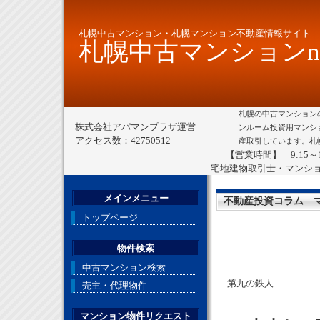
札幌中古マンション・札幌マンション不動産情報サイト
札幌中古マンションne
札幌の中古マンション
株式会社アパマンプラザ運営
ンルーム投資用マンシ
アクセス数：42750512
産取引しています。札
【営業時間】 9:15～
宅地建物取引士・マンシ
メインメニュー
不動産投資コラム 
トップページ
物件検索
中古マンション検索
第九の鉄人
売主・代理物件
マンション物件リクエスト