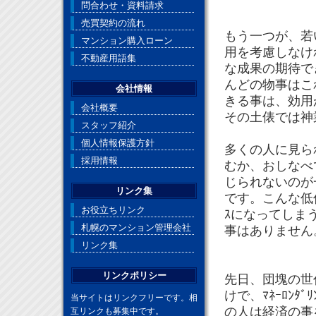
問合わせ・資料請求
売買契約の流れ
もう一つが、若
マンション購入ローン
用を考慮しなけ
不動産用語集
な成果の期待で
んどの物事はこ
会社情報
きる事は、効用
会社概要
その土俵では神
スタッフ紹介
個人情報保護方針
多くの人に見ら
採用情報
むか、おしなべ
じられないのが一
リンク集
です。こんな低俗
お役立ちリンク
ｽになってしま
札幌のマンション管理会社
事はありません
リンク集
リンクポリシー
先日、団塊の世代
けで、ﾏﾈｰﾛﾝ
当サイトはリンクフリーです。相
の人は経済の事
互リンクも募集中です。