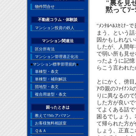
"裏を見
物件問合せ
黙ってｿｰｼ
不動産コラム・体験談
"ﾒﾝﾀﾙﾍﾙｽ
マンション投資の鉄人
まう、という話を聞
因かもしれない
マンション関連法
したが、人間年
区分所有法
で弱い所も見せ
マンション管理適正化法
ったように記憶
■
マンション標準管理規約
■
らこう言われた
単棟型・条文
単棟型・補則解説
とにかく、傍目
団地型・条文
ｱの親のﾌｧｲﾅ
複合用途型・条文
りに異なるので
した方が良いで
困ったときは
てよくある話で
教えて!!Mr.アパマン
困るでしょう。
て帰られた方が
お客様無料相談室
しょう、正直こ
Ｑ＆Ａ