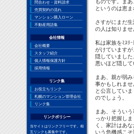
ものです。まあ
問合わせ・資料請求
というのは恵ま
売買契約の流れ
マンション購入ローン
さすがにまだ生
不動産用語集
の人は知りませ
会社情報
私は家族をﾐｽﾘ
会社概要
がけていますが
スタッフ紹介
隠していました
個人情報保護方針
悪いほど隠して
採用情報
まあ、親が弱み
リンク集
事かもしれませ
お役立ちリンク
と公言していま
札幌のマンション管理会社
のでしょう。
リンク集
まあ、そういう
リンクポリシー
っかり把握しま
く、家計はあな
当サイトはリンクフリーです。相
いう危機感こそ
互リンクも募集中です。