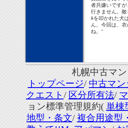
者共嫌いですが
行きません。敵を
ﾙを叩かれた犬
ん。今回は、衣
ね。"
札幌中古マンシ
トップページ
/
中古マン
クエスト
/
区分所有法
/
ョン標準管理規約(
単棟
地型・条文
/
複合用途型