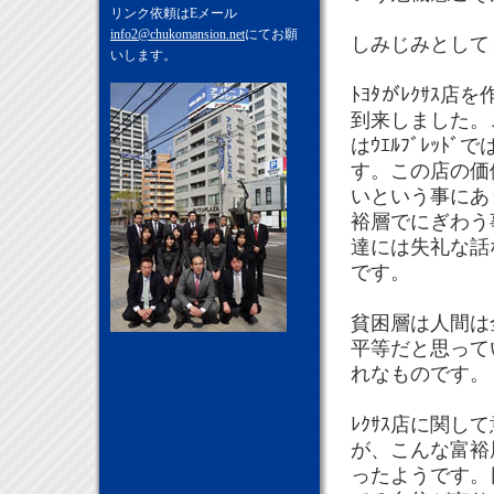
リンク依頼はEメール
info2@chukomansion.net
にてお願
しみじみとして
いします。
ﾄﾖﾀがﾚｸｻｽ
到来しました。こ
はｳｴﾙﾌﾞﾚｯ
す。この店の価
いという事にあ
裕層でにぎわう
達には失礼な話
です。
貧困層は人間は
平等だと思って
れなものです。
ﾚｸｻｽ店に関
が、こんな富裕
ったようです。目