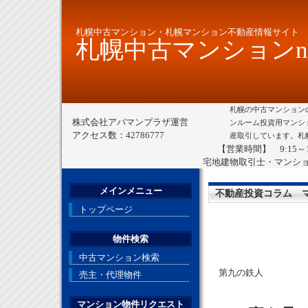
札幌中古マンション・札幌マンション不動産情報サイト
札幌中古マンションne
札幌の中古マンション
株式会社アパマンプラザ運営
ンルーム投資用マンシ
アクセス数：42786777
産取引しています。札
【営業時間】 9:15～
宅地建物取引士・マンシ
メインメニュー
不動産投資コラム 
トップページ
物件検索
中古マンション検索
第九の鉄人
売主・代理物件
マンション物件リクエスト