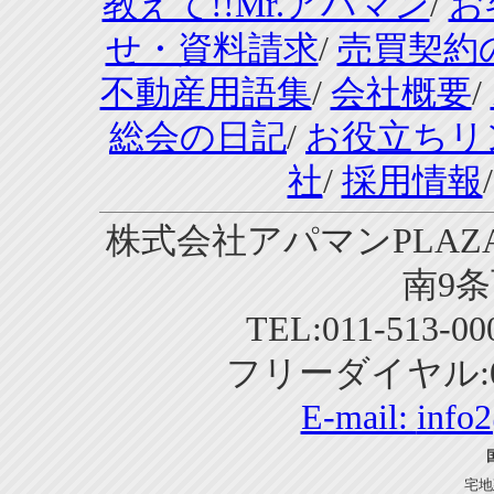
教えて!!Mr.アパマン
/
お
せ・資料請求
/
売買契約
不動産用語集
/
会社概要
/
総会の日記
/
お役立ちリ
社
/
採用情報
株式会社アパマンPLAZA
南9条
TEL:011-513-0
フリーダイヤル:01
E-mail:
info
宅地