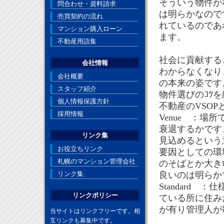
そういう物件が
問合わせ・資料請求
は明らかなので
売買契約の流れ
れているのであ
マンション購入ローン
ます。
不動産用語集
社会に貢献する
会社情報
わからなくなり
会社概要
の本来の姿です
スタッフ紹介
物件選びのｺﾂ
個人情報保護方針
不動産のVSO
採用情報
Venue ：場
衰退するかです
リンク集
見込めるという
お役立ちリンク
要因としての環
札幌のマンション管理会社
のそばとか大き
リンク集
良いのは明らか
Standard
リンクポリシー
ている所に住みた
が有り管理人が
当サイトはリンクフリーです。相
互リンクも募集中です。