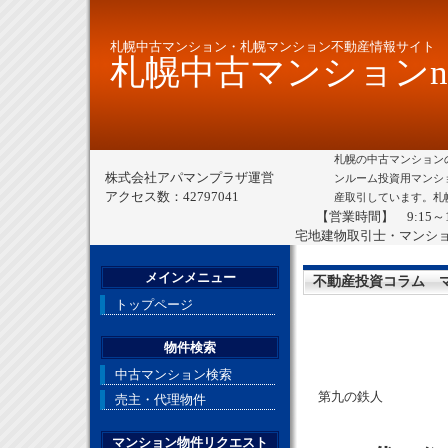
札幌中古マンション・札幌マンション不動産情報サイト
札幌中古マンションne
札幌の中古マンション
株式会社アパマンプラザ運営
ンルーム投資用マンシ
アクセス数：42797041
産取引しています。札
【営業時間】 9:15～
宅地建物取引士・マンシ
メインメニュー
不動産投資コラム 
トップページ
物件検索
中古マンション検索
第九の鉄人
売主・代理物件
マンション物件リクエスト