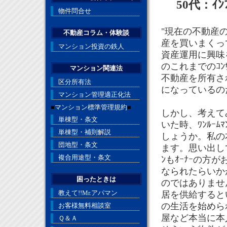
50代：ｲﾝ
物件問合せ
"現在の不動産
不動産コラム・体験談
産を買いまくっ
マンション投資の鉄人
資産運用に興味
のこれまでのｺﾝ
マンション関連法
不動産を所有さ
区分所有法
になっているの
マンション管理適正化法
■
マンション標準管理規約
■
しかし、考えて
単棟型・条文
いた時、ﾜﾝﾙｰ
単棟型・補則解説
しょうか。私の
団地型・条文
ます。思い出し
複合用途型・条文
ﾝもｵｰﾅｰの方
なられたらいか
困ったときは
のではありませ
教えて!!Mr.アパマン
居を供給すると
の生活を始められ
お客様無料相談室
屋など本当に本
Ｑ＆Ａ