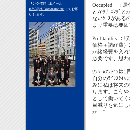
リンク依頼はEメール
Occupied
info2@chukomansion.net
にてお願
とかｸﾘｰﾆﾝｸ
いします。
ないｹｰｽがある
まり重要は要因
Profitabi
価格＋諸経費）
か諸経費を入れ
必要です、思わ
ﾜﾝﾙｰﾑﾏﾝｼｮ
自分のﾗｲﾌｽﾀ
みに私は将来の
ります。こうや
として働いてく
目減りを気にし
か。"