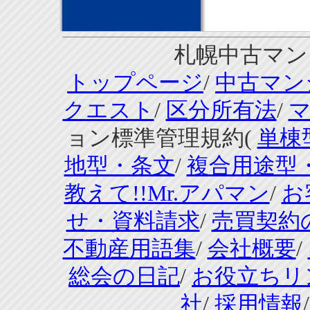
札幌中古マンシ
トップページ
/
中古マン
クエスト
/
区分所有法
/
ョン標準管理規約(
単棟
地型・条文
/
複合用途型
教えて!!Mr.アパマン
/
お
せ・資料請求
/
売買契約
不動産用語集
/
会社概要
/
総会の日記
/
お役立ちリ
社
/
採用情報