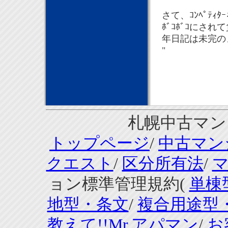
さて、ｺﾝﾍﾟﾃｨ
ﾎﾞｺﾎﾞｺに
年日記は未完の
"
札幌中古マンシ
トップページ
/
中古マン
クエスト
/
区分所有法
/
ョン標準管理規約(
単棟
地型・条文
/
複合用途型
教えて!!Mr.アパマン
/
お