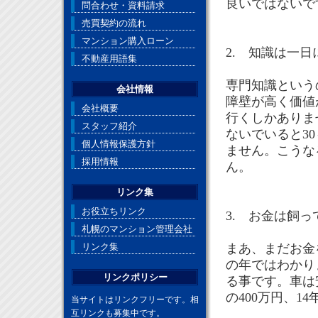
良いではないで
問合わせ・資料請求
売買契約の流れ
マンション購入ローン
2. 知識は一
不動産用語集
専門知識という
会社情報
障壁が高く価値
会社概要
行くしかありま
スタッフ紹介
ないでいると3
個人情報保護方針
ません。こうな
採用情報
ん。
リンク集
お役立ちリンク
3. お金は飼
札幌のマンション管理会社
リンク集
まあ、まだお金
の年ではわかり
リンクポリシー
る事です。車は
の400万円、14
当サイトはリンクフリーです。相
互リンクも募集中です。