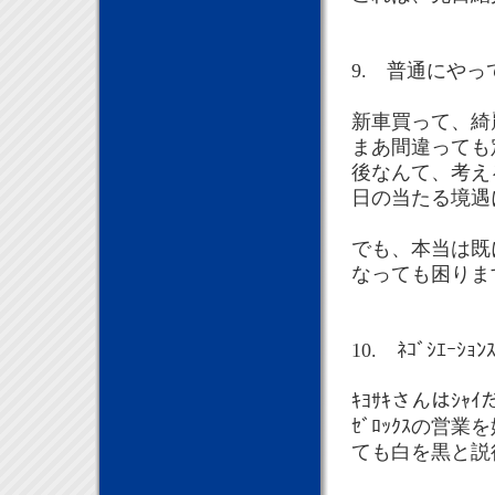
9. 普通にや
新車買って、綺
まあ間違っても
後なんて、考え
日の当たる境遇
でも、本当は既
なっても困りま
10. ﾈｺﾞｼｴｰｼｮﾝｽ
ｷﾖｻｷさんはｼ
ｾﾞﾛｯｸｽの
ても白を黒と説