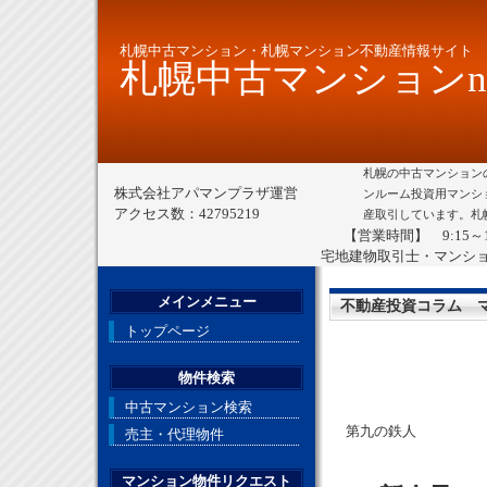
札幌中古マンション・札幌マンション不動産情報サイト
札幌中古マンションne
札幌の中古マンション
株式会社アパマンプラザ運営
ンルーム投資用マンシ
アクセス数：42795219
産取引しています。札
【営業時間】 9:15～
宅地建物取引士・マンシ
メインメニュー
不動産投資コラム 
トップページ
物件検索
中古マンション検索
第九の鉄人
売主・代理物件
マンション物件リクエスト