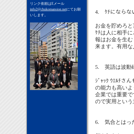
リンク依頼はEメール
info2@chukomansion.net
にてお願
4. ｹﾁになら
いします。
お金を貯めろと
ｹﾁは人に相手
報はお金を生む
来ます。有用な
5. 英語は波動
ｼﾞｬｯｸ ｳｴ
の能力も高いよ
企業では重要で
ので実用という
6. 気合とはっ