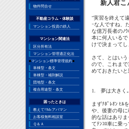
新人君こ
物件問合せ
"実習を終えて
不動産コラム・体験談
ｰな人ですね、た
マンション投資の鉄人
な億万長者のﾉ
本に何人いるで
マンション関連法
けで決まってし
区分所有法
マンション管理適正化法
さて、とはいう
■
マンション標準管理規約
■
ので、これまで
単棟型・条文
めておきたいと
単棟型・補則解説
団地型・条文
複合用途型・条文
1. 夢は大きく
困ったときは
まずﾅﾎﾟﾚｵﾝ
教えて!!Mr.アパマン
や、後妻の母に
的な話はありま
お客様無料相談室
てﾁﾝｺﾛ車に乗
Ｑ＆Ａ