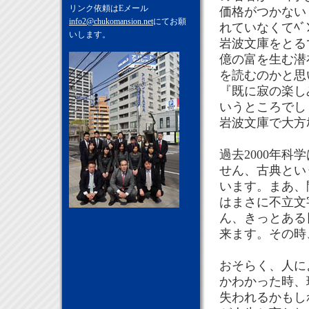
リンク依頼はEメール
価格がつかない
info2@chukomansion.net
にてお願
れていなくてﾍﾞ
いします。
岩波文庫をとる
億の富を生む潜
を読むのかと思
『既に寂の楽し
いうところでしょう
岩波文庫で大方ｶ
過去2000年
せん、古典とい
います。まあ、
はまさに不立文
ん、きっとある日、
来ます。その時
おそらく、人に
かわかった時、
失われるかもし