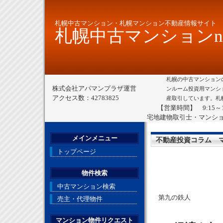
札幌中古マンション・札幌マンション不動産情報サイト
札幌中古マンションne
札幌の中古マンション
株式会社アパマンプラザ運営
ンルーム投資用マンシ
アクセス数：42783825
産取引しています。札
【営業時間】 9:15～
宅地建物取引士・マンシ
メインメニュー
不動産投資コラム 
トップページ
物件検索
中古マンション検索
第九の鉄人
売主・代理物件
マンション物件リクエスト