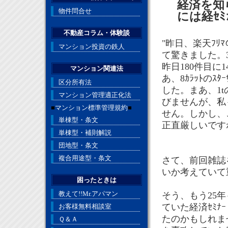
経済を知
物件問合せ
には経ｾﾐ
不動産コラム・体験談
"昨日、楽天ﾌﾘﾏ
マンション投資の鉄人
て驚きました。
昨日180件目に14
マンション関連法
あ、8ｶﾗｯﾄのｽ
区分所有法
した。まあ、1t
マンション管理適正化法
びませんが、私も
■
マンション標準管理規約
■
せん。しかし、
単棟型・条文
正直厳しいです
単棟型・補則解説
団地型・条文
複合用途型・条文
さて、前回雑誌
いか考えていて
困ったときは
教えて!!Mr.アパマン
そう、もう25
ていた経済ｾﾐ
お客様無料相談室
たのかもしれま
Ｑ＆Ａ