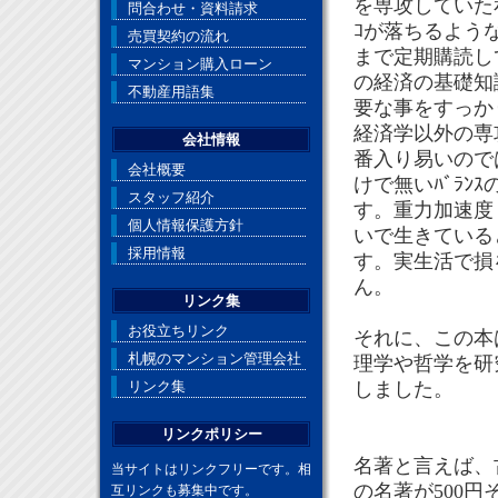
を専攻していた
問合わせ・資料請求
ｺが落ちるよう
売買契約の流れ
まで定期購読し
マンション購入ローン
の経済の基礎知
不動産用語集
要な事をすっか
経済学以外の専
会社情報
番入り易いのでは
会社概要
けで無いﾊﾞﾗ
スタッフ紹介
す。重力加速度
個人情報保護方針
いで生きている
採用情報
す。実生活で損
ん。
リンク集
お役立ちリンク
それに、この本
札幌のマンション管理会社
理学や哲学を研
リンク集
しました。
リンクポリシー
名著と言えば、
当サイトはリンクフリーです。相
の名著が500円
互リンクも募集中です。