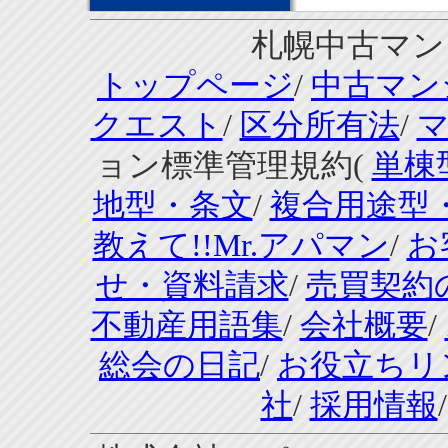
札幌中古マンシ
トップページ
/
中古マン
クエスト
/
区分所有法
/
ョン標準管理規約(
単棟
地型・条文
/
複合用途型
教えて!!Mr.アパマン
/
お
せ・資料請求
/
売買契約
不動産用語集
/
会社概要
/
総会の日記
/
お役立ちリ
社
/
採用情報