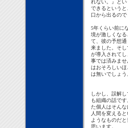
れない。』とい
できるというと
口から出るので
5年くらい前になり
境が激しくなるとい
て、彼の予想通
来ました。そし
が導入されてし
事では済みませ
はおそろしいほ
は無いでしょう
しかし、誤解し
も組織の話です
た個人はそんな
人間を変えると
ようなものだと
思います。