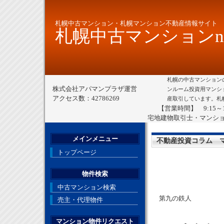
札幌中古マンション・札幌マンション不動産情報サイト
札幌中古マンションne
札幌の中古マンション
株式会社アパマンプラザ運営
ンルーム投資用マンシ
アクセス数：42786269
産取引しています。札
【営業時間】 9:15～
宅地建物取引士・マンシ
メインメニュー
不動産投資コラム 
トップページ
物件検索
中古マンション検索
第九の鉄人
売主・代理物件
マンション物件リクエスト