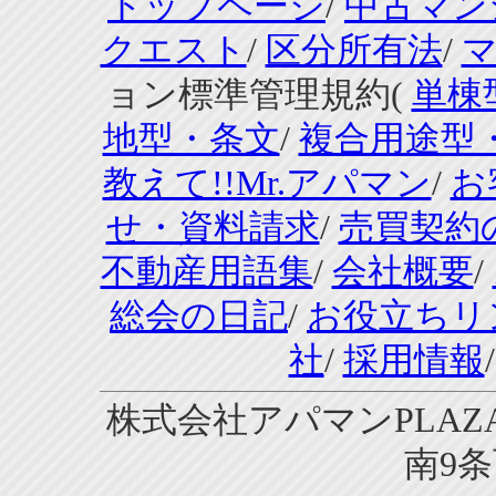
トップページ
/
中古マン
クエスト
/
区分所有法
/
ョン標準管理規約(
単棟
地型・条文
/
複合用途型
教えて!!Mr.アパマン
/
お
せ・資料請求
/
売買契約
不動産用語集
/
会社概要
/
総会の日記
/
お役立ちリ
社
/
採用情報
株式会社アパマンPLAZA
南9条