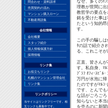
なぜ、多くのｲﾝ
問合わせ・資料請求
理教が世間に出
売買契約の流れ
教哲学の要点を
マンション購入ローン
銘を受けた事は
不動産用語集
たという知的昂
す。
会社情報
会社概要
この手の騙しは仏
スタッフ紹介
ﾀの話で紹介さ
個人情報保護方針
る、これこそが
採用情報
正直、皆さんが
リンク集
す。私自身、ﾏﾙｺｰの
お役立ちリンク
ﾌﾞﾗﾌ ｵﾌｨｰｽﾋ
札幌のマンション管理会社
万円が水泡に帰
リンク集
たのですがﾏﾙ
です、とんでも
リンクポリシー
な話がごろごろ
知らないと本当に
当サイトはリンクフリーです。相
を売るのに新聞
互リンクも募集中です。