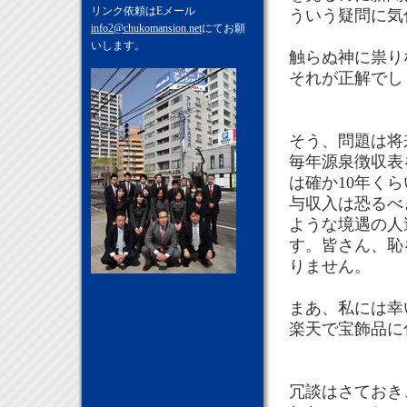
リンク依頼はEメール
ういう疑問に気
info2@chukomansion.net
にてお願
いします。
触らぬ神に祟り
それが正解でし
そう、問題は将
毎年源泉徴収表
は確か10年く
与収入は恐るべ
ような境遇の人
す。皆さん、恥
りません。
まあ、私には幸
楽天で宝飾品に
冗談はさておき