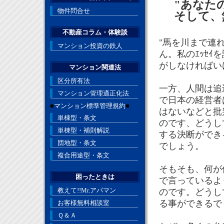
"あなた
物件問合せ
そして、無
不動産コラム・体験談
"馬を川まで連
マンション投資の鉄人
ん。私のｴｯｾ
がしなければい
マンション関連法
区分所有法
一方、人間は追
マンション管理適正化法
で日本の経営者
■
マンション標準管理規約
■
はないなどと批
単棟型・条文
のです、どうし
単棟型・補則解説
する決断ができ
団地型・条文
でしょう。
複合用途型・条文
そもそも、何が
困ったときは
で言っているよ
教えて!!Mr.アパマン
のです。どうし
る事ができるで
お客様無料相談室
Ｑ＆Ａ