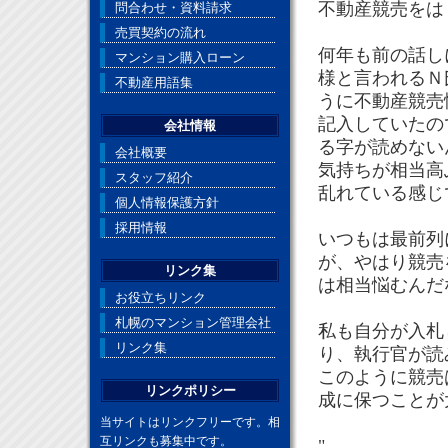
不動産競売をは
問合わせ・資料請求
売買契約の流れ
何年も前の話し
マンション購入ローン
様と言われるＮ
不動産用語集
うに不動産競売
記入していたの
会社情報
る字が読めない
会社概要
気持ちが相当高
スタッフ紹介
乱れている感じ
個人情報保護方針
採用情報
いつもは最前列
が、やはり競売
リンク集
は相当悩むんだ
お役立ちリンク
札幌のマンション管理会社
私も自分が入札
リンク集
り、執行官が読
このように競売
リンクポリシー
成に保つことが
当サイトはリンクフリーです。相
互リンクも募集中です。
"