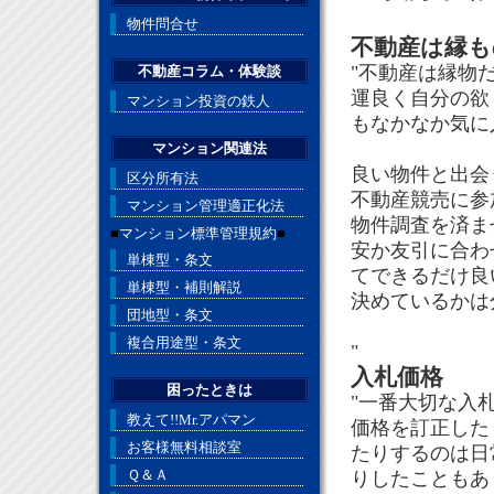
物件問合せ
不動産は縁も
"不動産は縁物
不動産コラム・体験談
運良く自分の欲
マンション投資の鉄人
もなかなか気に
マンション関連法
良い物件と出会
区分所有法
不動産競売に参
マンション管理適正化法
物件調査を済ま
■
マンション標準管理規約
■
安か友引に合わ
単棟型・条文
てできるだけ良
単棟型・補則解説
決めているかは
団地型・条文
複合用途型・条文
"
入札価格
困ったときは
"一番大切な入
教えて!!Mr.アパマン
価格を訂正した
お客様無料相談室
たりするのは日
Ｑ＆Ａ
りしたこともあ