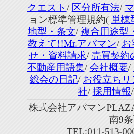
クエスト
/
区分所有法
/
ョン標準管理規約(
単棟
地型・条文
/
複合用途型
教えて!!Mr.アパマン
/
お
せ・資料請求
/
売買契約
不動産用語集
/
会社概要
/
総会の日記
/
お役立ちリ
社
/
採用情報
株式会社アパマンPLAZA
南9条
TEL:011-513-0