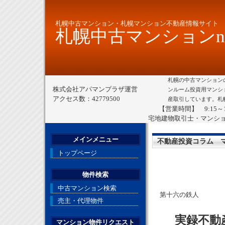
札幌中古マンション・札幌マンション不動産情報サイト
札幌中古マンションne
札幌の中古マンション
株式会社アパマンプラザ運営
ンルーム投資用マンシ
アクセス数：42779500
産取引しています。札
【営業時間】 9:15～
宅地建物取引士・マンシ
メインメニュー
不動産投資コラム 
トップページ
物件検索
中古マンション検索
第十六の鉄人
売主・代理物件
実録不動
マンション物件リクエスト